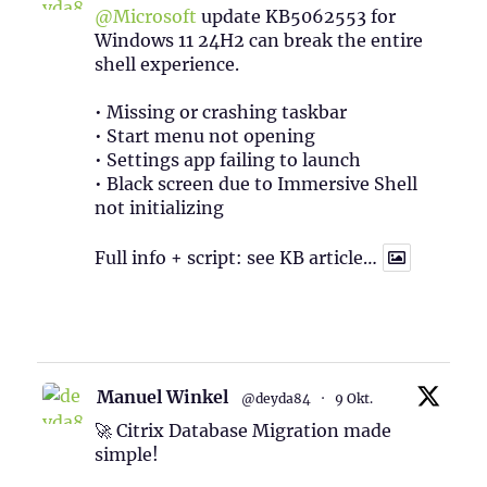
@Microsoft
update KB5062553 for
Windows 11 24H2 can break the entire
shell experience.
• Missing or crashing taskbar
• Start menu not opening
• Settings app failing to launch
• Black screen due to Immersive Shell
not initializing
Full info + script: see KB article…
1
Twitter
Manuel Winkel
@deyda84
·
9 Okt.
🚀 Citrix Database Migration made
simple!