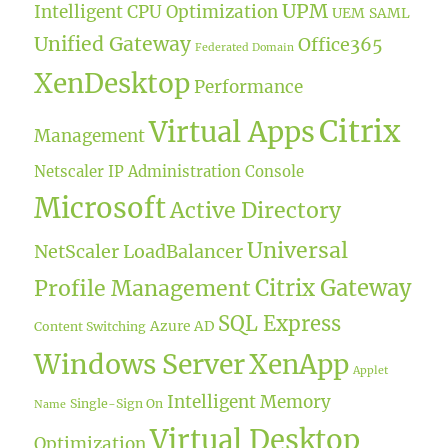
UPM
Intelligent CPU Optimization
UEM
SAML
Unified Gateway
Office365
Federated Domain
XenDesktop
Performance
Citrix
Virtual Apps
Management
Netscaler IP
Administration Console
Microsoft
Active Directory
Universal
NetScaler LoadBalancer
Citrix Gateway
Profile Management
SQL Express
Azure AD
Content Switching
Windows Server
XenApp
Applet
Intelligent Memory
Single-Sign On
Name
Virtual Desktop
Optimization