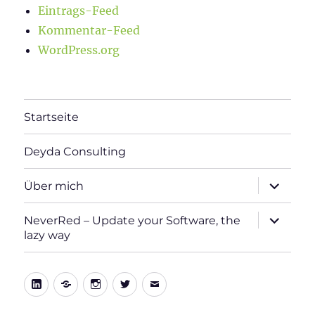
Eintrags-Feed
Kommentar-Feed
WordPress.org
Startseite
Deyda Consulting
Unterme
Über mich
öffnen
Unterme
NeverRed – Update your Software, the
öffnen
lazy way
LinkedIn
Xing
Instagram
Twitter
E-
Mail