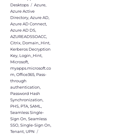
Schlagwörter
Desktops
Azure
,
Azure Active
Directory
,
Azure AD
,
Azure AD Connect
,
Azure AD DS
,
AZUREADSSOACC
,
Citrix
,
Domain_Hint
,
Kerberos Decryption
Key
,
Login_Hint
,
Microsoft
,
myapps.microsoft.co
m
,
Office365
,
Pass-
through
authentication
,
Password Hash
Synchronization
,
PHS
,
PTA
,
SAML
,
Seamless Single-
Sign On
,
Seamless
SSO
,
Single-Sign On
,
Tenant
,
UPN