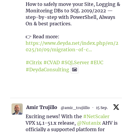
How to safely move your Site, Logging &
Monitoring DBs to SQL 2019/2022 —
step-by-step with PowerShell, Always
On & best practices.
👉 Read more:
https://www.deyda.net/index.php/en/2
025/10/09/migration-of-c...
#Citrix
#CVAD
#SQLServer
#EUC
#DeydaConsulting
1
2
Twitter
Amir Trujillo
@amir_trujiillo
·
15 Sep.
Exciting news! With the
#NetScaler
VPX 14.1-51.x release,
@Nutanix
AHV is
officially a supported platform for