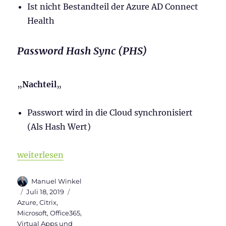
Ist nicht Bestandteil der Azure AD Connect
Health
Password Hash Sync (PHS)
„
Nachteil
„
Passwort wird in die Cloud synchronisiert
(Als Hash Wert)
„Aktivierung von Azure AD Seamless Single Sign-O
weiterlesen
Autor
Manuel Winkel
Veröffentlicht
Kategorien
Juli 18, 2019
am
Azure
,
Citrix
,
Microsoft
,
Office365
,
Virtual Apps und