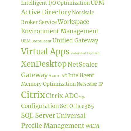
UPM
Intelligent I/O Optimization
Active Directory
Norskale
Workspace
Broker Service
Environment Management
Unified Gateway
UEM
StoreFront
Virtual Apps
Federated Domain
XenDesktop
NetScaler
Gateway
Intelligent
Azure AD
Memory Optimization
Netscaler IP
Citrix
Citrix ADC
SQL
Configuration Set
Office365
SQL Server
Universal
Profile Management
WEM