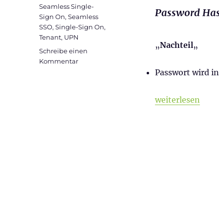
Seamless Single-
Password Has
Sign On
,
Seamless
SSO
,
Single-Sign On
,
Tenant
,
UPN
„
Nachteil
„
Schreibe einen
zu
Kommentar
Aktivierung
Passwort wird in
von
Azure
„Aktivierung vo
weiterlesen
AD
Seamless
Single
Sign-
On