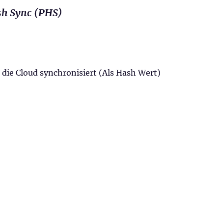
h Sync (PHS)
 die Cloud synchronisiert (Als Hash Wert)
n Azure AD Seamless Single Sign-On“