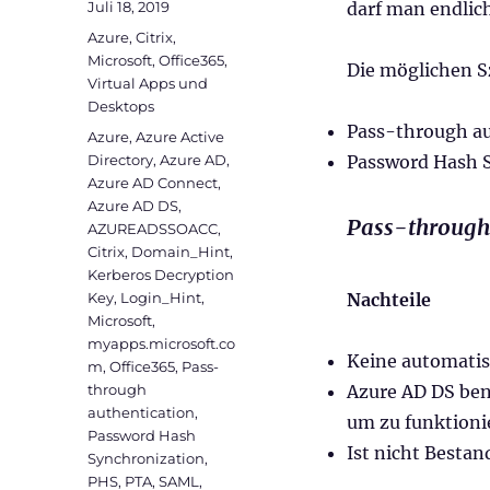
Veröffentlicht
Juli 18, 2019
darf man endlic
am
Kategorien
Azure
,
Citrix
,
Microsoft
,
Office365
,
Die möglichen S
Virtual Apps und
Desktops
Pass-through au
Schlagwörter
Azure
,
Azure Active
Directory
,
Azure AD
,
Password Hash 
Azure AD Connect
,
Azure AD DS
,
Pass-through
AZUREADSSOACC
,
Citrix
,
Domain_Hint
,
Kerberos Decryption
Key
,
Login_Hint
,
Nachteile
Microsoft
,
myapps.microsoft.co
Keine automati
m
,
Office365
,
Pass-
through
Azure AD DS ben
authentication
,
um zu funktioni
Password Hash
Ist nicht Bestan
Synchronization
,
PHS
,
PTA
,
SAML
,