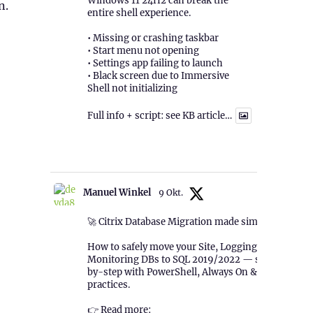
Windows 11 24H2 can break the
n.
entire shell experience.
• Missing or crashing taskbar
• Start menu not opening
• Settings app failing to launch
• Black screen due to Immersive
Shell not initializing
Full info + script: see KB article…
1
Twitter
Manuel Winkel
9 Okt.
🚀 Citrix Database Migration made simple!
How to safely move your Site, Logging &
Monitoring DBs to SQL 2019/2022 — step-
by-step with PowerShell, Always On & best
practices.
👉 Read more: