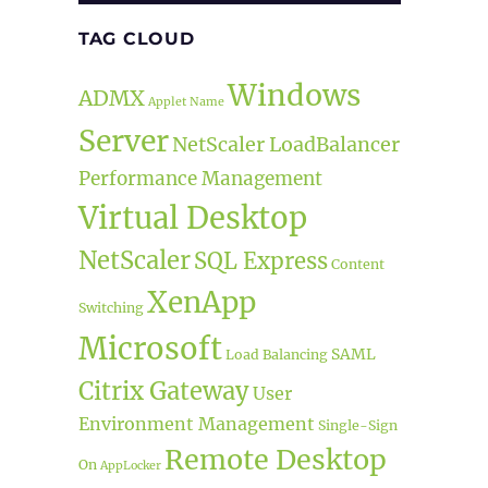
TAG CLOUD
Windows
ADMX
Applet Name
Server
NetScaler LoadBalancer
Performance Management
Virtual Desktop
NetScaler
SQL Express
Content
XenApp
Switching
Microsoft
SAML
Load Balancing
Citrix Gateway
User
Environment Management
Single-Sign
Remote Desktop
On
AppLocker