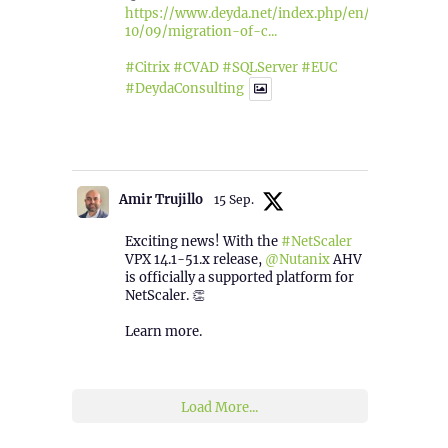
https://www.deyda.net/index.php/en/2025/
10/09/migration-of-c...
#Citrix
#CVAD
#SQLServer
#EUC
#DeydaConsulting
1
2
Twitter
Amir Trujillo
15 Sep.
Exciting news! With the
#NetScaler
VPX 14.1-51.x release,
@Nutanix
AHV
is officially a supported platform for
NetScaler. 👏
Learn more.
2
1
Twitter
Load More...