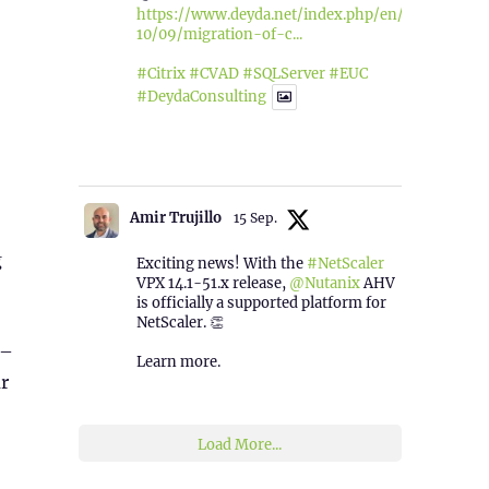
https://www.deyda.net/index.php/en/2025/
10/09/migration-of-c...
#Citrix
#CVAD
#SQLServer
#EUC
#DeydaConsulting
1
2
Twitter
Amir Trujillo
15 Sep.
g
Exciting news! With the
#NetScaler
VPX 14.1-51.x release,
@Nutanix
AHV
is officially a supported platform for
NetScaler. 👏
–
Learn more.
ür
2
1
Twitter
Load More...