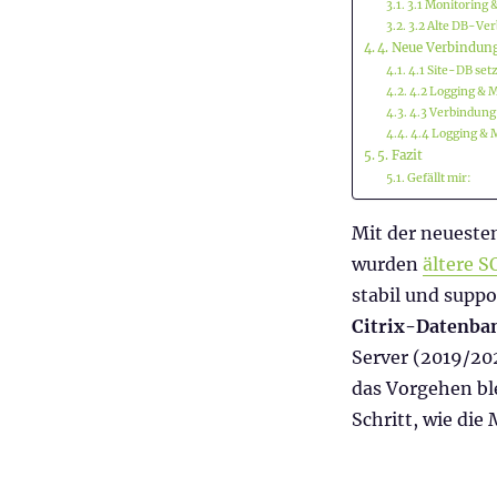
3.1 Monitoring 
3.2 Alte DB-Ve
4. Neue Verbindun
4.1 Site-DB set
4.2 Logging & 
4.3 Verbindung
4.4 Logging & 
5. Fazit
Gefällt mir:
Mit der neuest
wurden
ältere 
stabil und supp
Citrix-Datenba
Server (2019/20
das Vorgehen ble
Schritt, wie die 