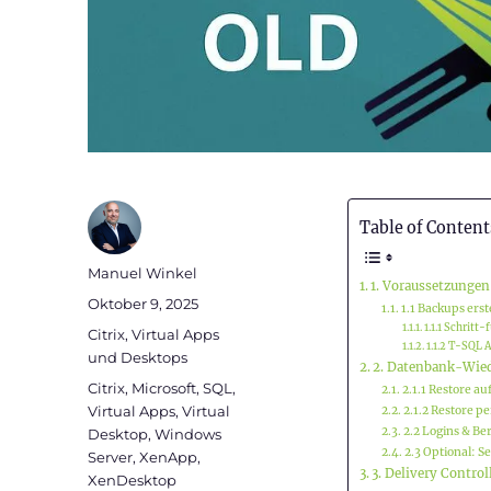
Table of Content
Autor
Manuel Winkel
1. Voraussetzungen
Veröffentlicht
Oktober 9, 2025
1.1 Backups erst
am
1.1.1 Schritt
Kategorien
Citrix
,
Virtual Apps
1.1.2 T-SQL A
und Desktops
2. Datenbank-Wied
Schlagwörter
Citrix
,
Microsoft
,
SQL
,
2.1.1 Restore a
Virtual Apps
,
Virtual
2.1.2 Restore p
2.2 Logins & B
Desktop
,
Windows
2.3 Optional: S
Server
,
XenApp
,
3. Delivery Control
XenDesktop