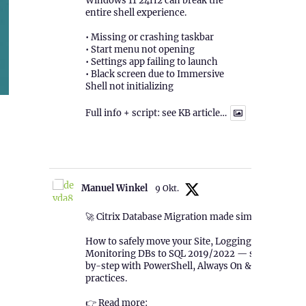
Windows 11 24H2 can break the
entire shell experience.
• Missing or crashing taskbar
• Start menu not opening
• Settings app failing to launch
• Black screen due to Immersive
Shell not initializing
Full info + script: see KB article…
1
Twitter
Manuel Winkel
9 Okt.
🚀 Citrix Database Migration made simple!
How to safely move your Site, Logging &
Monitoring DBs to SQL 2019/2022 — step-
by-step with PowerShell, Always On & best
practices.
👉 Read more: