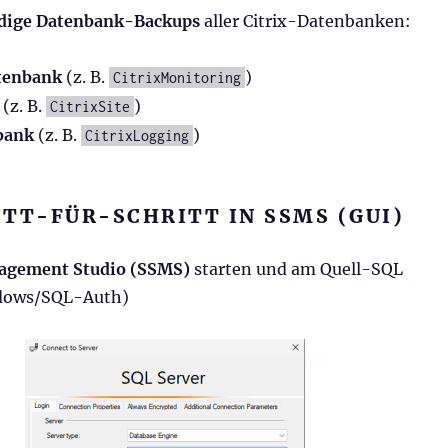
ndige Datenbank-Backups
aller Citrix-Datenbanken:
tenbank
(z. B.
)
CitrixMonitoring
(z. B.
)
CitrixSite
bank
(z. B.
)
CitrixLogging
RITT-FÜR-SCHRITT IN SSMS (GUI)
agement Studio (SSMS)
starten und am Quell-SQL
dows/SQL-Auth)