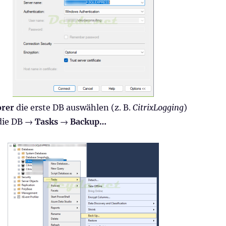
orer
die erste DB auswählen (z. B.
CitrixLogging
)
 die DB →
Tasks
→
Backup…