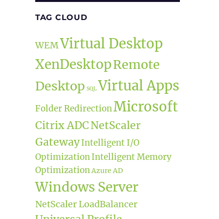
TAG CLOUD
Virtual Desktop
WEM
XenDesktop
Remote
Virtual Apps
Desktop
SQL
Microsoft
Folder Redirection
Citrix ADC
NetScaler
Gateway
Intelligent I/O
Optimization
Intelligent Memory
Optimization
Azure AD
Windows Server
NetScaler LoadBalancer