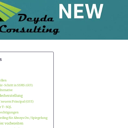
s
ellen
-für-Schritt in SSMS (GUI)
lternative
erherstellung
uf neuem Principal (GUI)
er T-SQL
erechtigungen
eeding für Always On / Spiegelung
ler vorbereiten