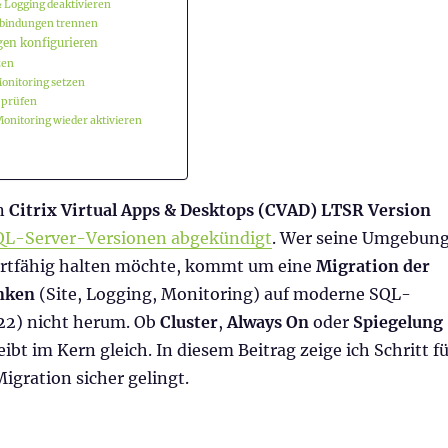
& Logging deaktivieren
rbindungen trennen
gen konfigurieren
zen
Monitoring setzen
 prüfen
Monitoring wieder aktivieren
en
Citrix Virtual Apps & Desktops (CVAD) LTSR Version
SQL-Server-Versionen abgekündigt
. Wer seine Umgebun
ortfähig halten möchte, kommt um eine
Migration der
nken
(Site, Logging, Monitoring) auf moderne SQL-
22) nicht herum. Ob
Cluster
,
Always On
oder
Spiegelung
ibt im Kern gleich. In diesem Beitrag zeige ich Schritt f
Migration sicher gelingt.