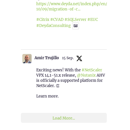
https://www.deyda.net/index.php/en/2025/
10/09/migration-of-c...
#Citrix
#CVAD
#SQLServer
#EUC
#DeydaConsulting
1
2
Twitter
Amir Trujillo
15 Sep.
Exciting news! With the
#NetScaler
VPX 14.1-51.x release,
@Nutanix
AHV
is officially a supported platform for
NetScaler. 👏
Learn more.
2
1
Twitter
Load More...