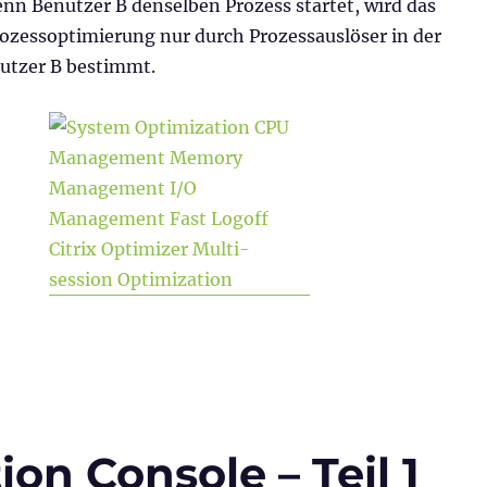
enn Benutzer B denselben Prozess startet, wird das
rozessoptimierung nur durch Prozessauslöser in der
utzer B bestimmt.
ion Console – Teil 2 (System Optimization, Policies & 
n Console – Teil 1