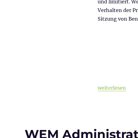
und limitiert. W
Verhalten der P
Sitzung von Ben
„WEM Administrat
weiterlesen
WEM Administratio