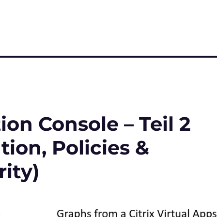
on Console – Teil 2
ion, Policies &
ity)