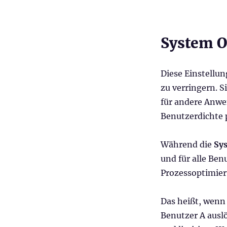
WEM
Administration
Console
–
System O
Teil
2
(System
Diese Einstellu
Optimization,
zu verringern. 
Policies
&
für andere Anwe
Profiles
Benutzerdichte 
und
Security)
Während die
Sy
und für alle Ben
Prozessoptimie
Das heißt, wenn
Benutzer A auslö