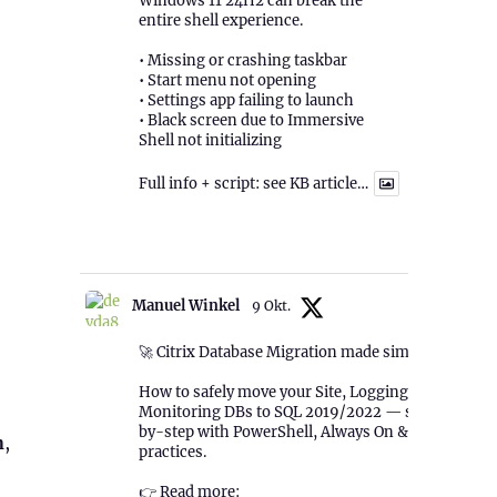
Windows 11 24H2 can break the
entire shell experience.
• Missing or crashing taskbar
• Start menu not opening
• Settings app failing to launch
• Black screen due to Immersive
Shell not initializing
Full info + script: see KB article…
1
Twitter
Manuel Winkel
9 Okt.
🚀 Citrix Database Migration made simple!
How to safely move your Site, Logging &
Monitoring DBs to SQL 2019/2022 — step-
by-step with PowerShell, Always On & best
n
,
practices.
👉 Read more: