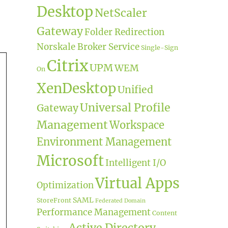
Desktop
NetScaler
Gateway
Folder Redirection
Norskale Broker Service
Single-Sign
Citrix
UPM
WEM
On
XenDesktop
Unified
Universal Profile
Gateway
Management
Workspace
Environment Management
Microsoft
Intelligent I/O
Virtual Apps
Optimization
SAML
StoreFront
Federated Domain
Performance Management
Content
Active Directory