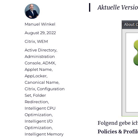
Aktuelle Vers
Autor
Manuel Winkel
Veröffentlicht
August 29, 2022
am
Kategorien
Citrix
,
WEM
Schlagwörter
Active Directory
,
Administration
Console
,
ADMX
,
Applet Name
,
AppLocker
,
Canonical Name
,
Citrix
,
Configuration
Set
,
Folder
Redirection
,
Intelligent CPU
Optimization
,
Intelligent I/O
Folgend gebe ic
Optimization
,
Policies & Profil
Intelligent Memory