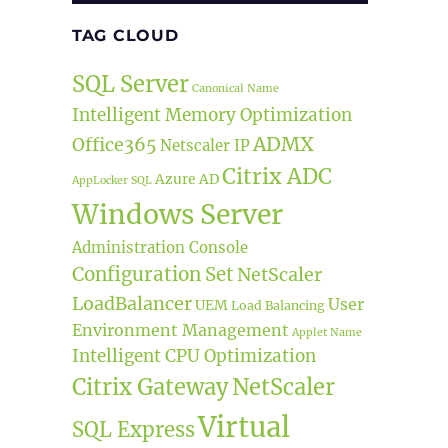
TAG CLOUD
SQL Server
Canonical Name
Intelligent Memory Optimization
ADMX
Office365
Netscaler IP
Citrix ADC
Azure AD
AppLocker
SQL
Windows Server
Administration Console
Configuration Set
NetScaler
Profiles und Security)“
LoadBalancer
User
UEM
Load Balancing
Environment Management
Applet Name
Intelligent CPU Optimization
Citrix Gateway
NetScaler
Virtual
SQL Express