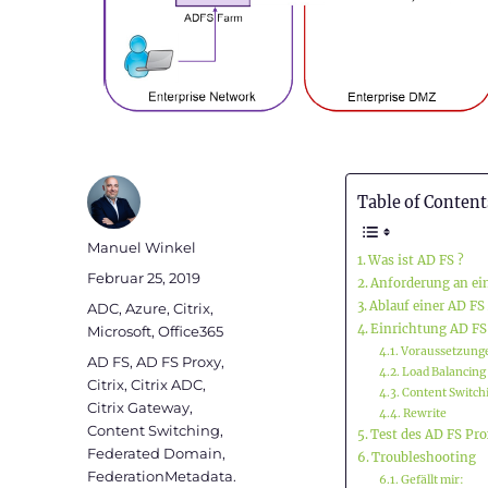
Table of Content
Autor
Manuel Winkel
Was ist AD FS ?
Veröffentlicht
Februar 25, 2019
Anforderung an ei
am
Kategorien
Ablauf einer AD FS
ADC
,
Azure
,
Citrix
,
Einrichtung AD FS
Microsoft
,
Office365
Voraussetzung
Schlagwörter
AD FS
,
AD FS Proxy
,
Load Balancing
Citrix
,
Citrix ADC
,
Content Switch
Citrix Gateway
,
Rewrite
Content Switching
,
Test des AD FS Pr
Federated Domain
,
Troubleshooting
FederationMetadata.
Gefällt mir: