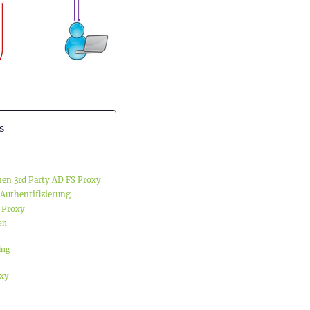
s
nen 3rd Party AD FS Proxy
 Authentifizierung
 Proxy
en
ing
oxy