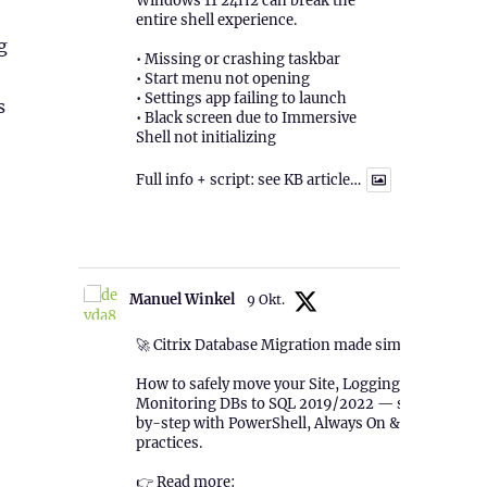
Windows 11 24H2 can break the
entire shell experience.
g
• Missing or crashing taskbar
• Start menu not opening
• Settings app failing to launch
s
• Black screen due to Immersive
Shell not initializing
Full info + script: see KB article…
1
Twitter
Manuel Winkel
9 Okt.
🚀 Citrix Database Migration made simple!
How to safely move your Site, Logging &
Monitoring DBs to SQL 2019/2022 — step-
by-step with PowerShell, Always On & best
practices.
👉 Read more: