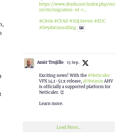
https://www.deyda.net/index.php/en/2025/
10/09/migration-of-c...
#Citrix
#CVAD
#SQLServer
#EUC
n,
#DeydaConsulting
n
1
2
Twitter
Amir Trujillo
15 Sep.
Exciting news! With the
#NetScaler
D
VPX 14.1-51.x release,
@Nutanix
AHV
is officially a supported platform for
NetScaler. 👏
t
Learn more.
2
1
Twitter
Load More...