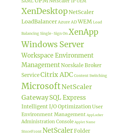
UPM
Netscaler IP
SAML
UEM
XenDesktop
NetScaler
LoadBalancer
WEM
Azure AD
Load
XenApp
Balancing
Single-Sign On
Windows Server
Workspace Environment
Management
Norskale Broker
Citrix ADC
Service
Content Switching
Microsoft
NetScaler
Gateway
SQL Express
Intelligent I/O Optimization
User
Environment Management
AppLocker
Administration Console
Applet Name
NetScaler
Folder
StoreFront