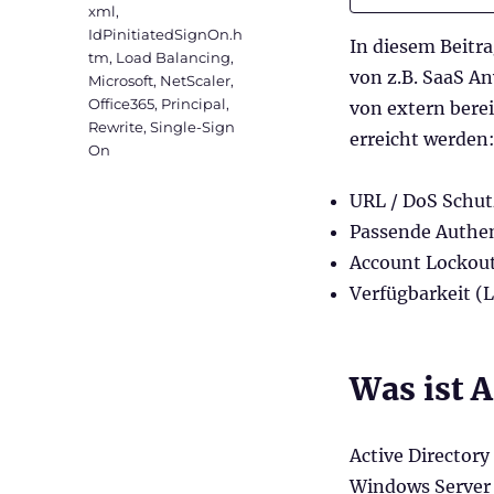
xml
,
IdPinitiatedSignOn.h
In diesem Beitr
tm
,
Load Balancing
,
von z.B. SaaS A
Microsoft
,
NetScaler
,
Office365
,
Principal
,
von extern berei
Rewrite
,
Single-Sign
erreicht werden
On
URL / DoS Schut
Passende Authen
Account Lockou
Verfügbarkeit (
Was ist A
Active Directory
Windows Server 