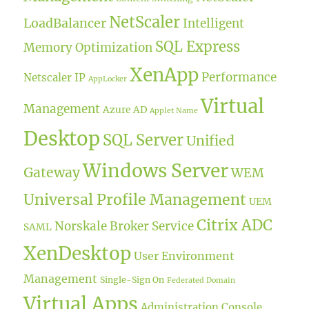
NetScaler
LoadBalancer
Intelligent
SQL Express
Memory Optimization
XenApp
Performance
Netscaler IP
AppLocker
Virtual
Management
Azure AD
Applet Name
Desktop
SQL Server
Unified
Windows Server
Gateway
WEM
Universal Profile Management
UEM
Citrix ADC
Norskale Broker Service
SAML
XenDesktop
User Environment
Management
Single-Sign On
Federated Domain
Virtual Apps
Administration Console