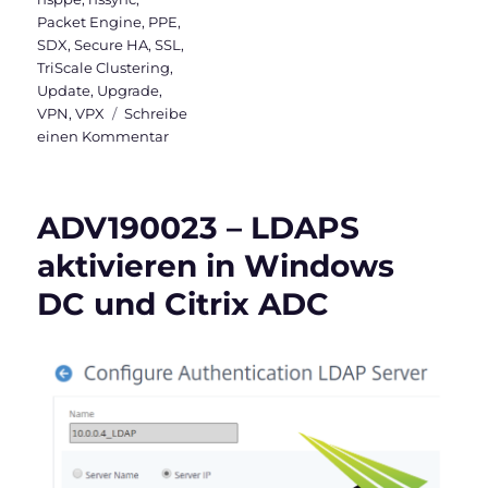
Packet Engine
,
PPE
,
SDX
,
Secure HA
,
SSL
,
TriScale Clustering
,
Update
,
Upgrade
,
VPN
,
VPX
Schreibe
zu
einen Kommentar
Citrix
ADC
101
ADV190023 – LDAPS
–
Grundlagen
aktivieren in Windows
DC und Citrix ADC