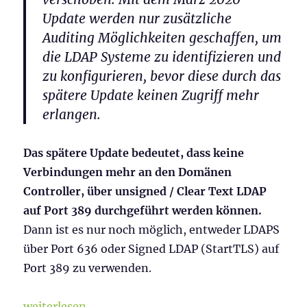
Update werden nur zusätzliche
Auditing Möglichkeiten geschaffen, um
die LDAP Systeme zu identifizieren und
zu konfigurieren, bevor diese durch das
spätere Update keinen Zugriff mehr
erlangen.
Das spätere Update bedeutet, dass keine
Verbindungen mehr an den Domänen
Controller, über unsigned / Clear Text LDAP
auf Port 389 durchgeführt werden können.
Dann ist es nur noch möglich, entweder LDAPS
über Port 636 oder Signed LDAP (StartTLS) auf
Port 389 zu verwenden.
„ADV190023 – LDAPS aktivieren in Windows DC und
weiterlesen