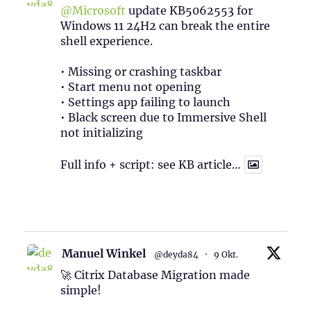
@Microsoft
update KB5062553 for
Windows 11 24H2 can break the entire
shell experience.
• Missing or crashing taskbar
• Start menu not opening
• Settings app failing to launch
• Black screen due to Immersive Shell
not initializing
Full info + script: see KB article…
1
Twitter
Manuel Winkel
@deyda84
·
9 Okt.
🚀 Citrix Database Migration made
simple!