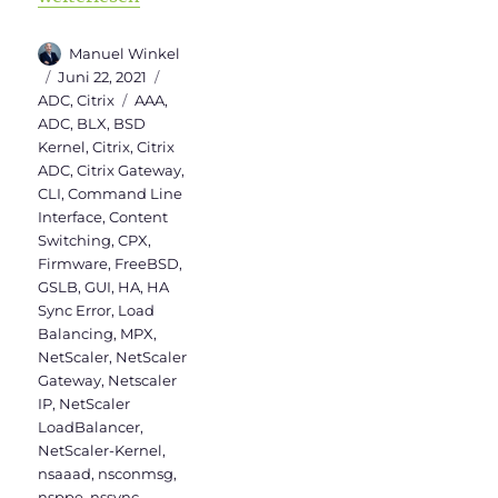
Autor
Manuel Winkel
Veröffentlicht
Kategorien
Juni 22, 2021
am
Schlagwörter
ADC
,
Citrix
AAA
,
ADC
,
BLX
,
BSD
Kernel
,
Citrix
,
Citrix
ADC
,
Citrix Gateway
,
CLI
,
Command Line
Interface
,
Content
Switching
,
CPX
,
Firmware
,
FreeBSD
,
GSLB
,
GUI
,
HA
,
HA
Sync Error
,
Load
Balancing
,
MPX
,
NetScaler
,
NetScaler
Gateway
,
Netscaler
IP
,
NetScaler
LoadBalancer
,
NetScaler-Kernel
,
nsaaad
,
nsconmsg
,
nsppe
,
nssync
,