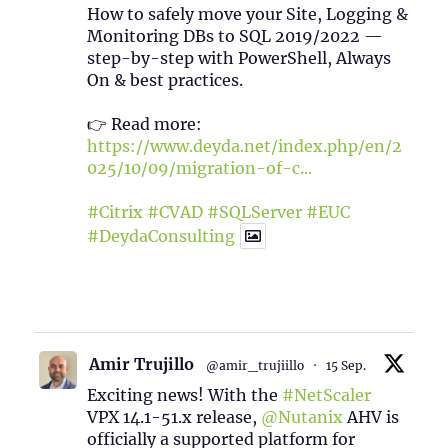
How to safely move your Site, Logging &
Monitoring DBs to SQL 2019/2022 —
step-by-step with PowerShell, Always
On & best practices.
👉 Read more:
https://www.deyda.net/index.php/en/2
025/10/09/migration-of-c...
#Citrix
#CVAD
#SQLServer
#EUC
#DeydaConsulting
1
2
Twitter
Amir Trujillo
@amir_trujiillo
·
15 Sep.
Exciting news! With the
#NetScaler
VPX 14.1-51.x release,
@Nutanix
AHV is
officially a supported platform for