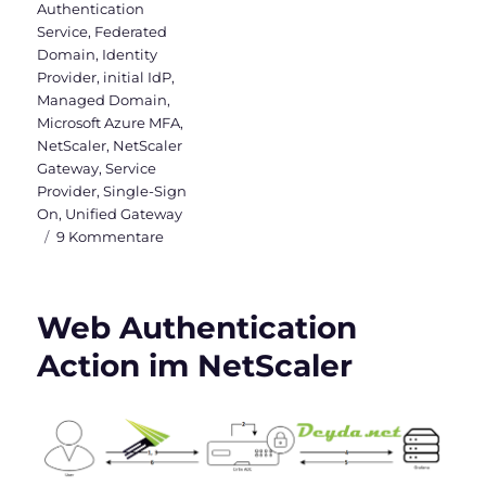
Authentication
Service
,
Federated
Domain
,
Identity
Provider
,
initial IdP
,
Managed Domain
,
Microsoft Azure MFA
,
NetScaler
,
NetScaler
Gateway
,
Service
Provider
,
Single-Sign
On
,
Unified Gateway
zu
9 Kommentare
SAML
Authentifizierung
zwischen
Web Authentication
Citrix
&
Action im NetScaler
Microsoft
mit
Azure
MFA