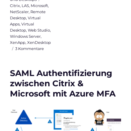
Citrix
,
LAS
,
Microsoft
,
NetScaler
,
Remote
Desktop
,
Virtual
Apps
,
Virtual
Desktop
,
Web Studio
,
Windows Server
,
XenApp
,
XenDesktop
zu
3 Kommentare
Citrix
License
Activation
SAML Authentifizierung
Service
(LAS):
zwischen Citrix &
Schluss
Microsoft mit Azure MFA
mit
License-
Files