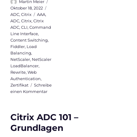
Autor
Veröffentlicht
Martin Meier
am
Kategorien
Oktober 18, 2022
Schlagwörter
ADC
,
Citrix
AAA
,
ADC
,
Citrix
,
Citrix
ADC
,
CLI
,
Command
Line Interface
,
Content Switching
,
Fiddler
,
Load
Balancing
,
NetScaler
,
NetScaler
LoadBalancer
,
Rewrite
,
Web
Authentication
,
Zertifikat
Schreibe
zu
einen Kommentar
Web
Authentication
Action
Citrix ADC 101 –
im
NetScaler
Grundlagen