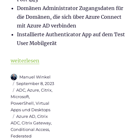
Domänen Administrator Zugangsdaten für
die Domänen, die sich über Azure Connect
mit Azure AD verbinden
Installierte Authenticator App auf dem Test
User Mobilgerät
„SAML Authentifizierung zwischen Citrix & Micros
weiterlesen
Autor
Manuel Winkel
Veröffentlicht
September 8, 2023
am
Kategorien
ADC
,
Azure
,
Citrix
,
Microsoft
,
PowerShell
,
Virtual
Apps und Desktops
Schlagwörter
Azure AD
,
Citrix
ADC
,
Citrix Gateway
,
Conditional Access
,
Federated