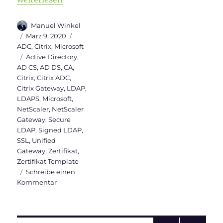
Autor
Manuel Winkel
Veröffentlicht
Kategorien
März 9, 2020
am
ADC
,
Citrix
,
Microsoft
Schlagwörter
Active Directory
,
AD CS
,
AD DS
,
CA
,
Citrix
,
Citrix ADC
,
Citrix Gateway
,
LDAP
,
LDAPS
,
Microsoft
,
NetScaler
,
NetScaler
Gateway
,
Secure
LDAP
,
Signed LDAP
,
SSL
,
Unified
Gateway
,
Zertifikat
,
Zertifikat Template
Schreibe einen
zu
Kommentar
ADV190023
–
LDAPS