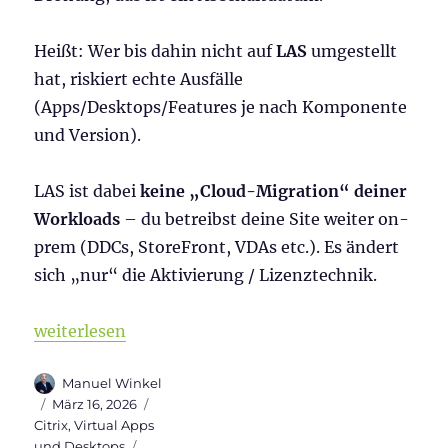
Heißt: Wer bis dahin nicht auf
LAS
umgestellt
hat, riskiert echte Ausfälle
(Apps/Desktops/Features je nach Komponente
und Version).
LAS ist dabei
keine „Cloud-Migration“ deiner
Workloads
– du betreibst deine Site weiter on-
prem (DDCs, StoreFront, VDAs etc.). Es ändert
sich „nur“ die Aktivierung / Lizenztechnik.
„Citrix License Activation Service (LAS): Schluss mi
weiterlesen
Autor
Manuel Winkel
Veröffentlicht
Kategorien
März 16, 2026
am
Citrix
,
Virtual Apps
Schlagwörter
und Desktops