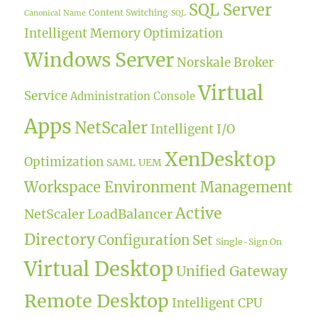
SQL Server
Content Switching
Canonical Name
SQL
Intelligent Memory Optimization
Windows Server
Norskale Broker
Virtual
Service
Administration Console
Apps
NetScaler
Intelligent I/O
XenDesktop
Optimization
SAML
UEM
Workspace Environment Management
Active
NetScaler LoadBalancer
Directory
Configuration Set
Single-Sign On
Virtual Desktop
Unified Gateway
Remote Desktop
Intelligent CPU