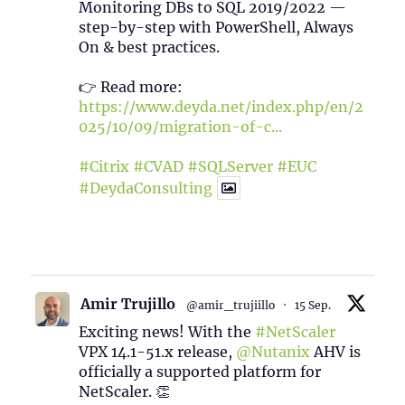
Monitoring DBs to SQL 2019/2022 —
step-by-step with PowerShell, Always
On & best practices.
👉 Read more:
https://www.deyda.net/index.php/en/2
025/10/09/migration-of-c...
#Citrix
#CVAD
#SQLServer
#EUC
#DeydaConsulting
1
2
Twitter
Amir Trujillo
@amir_trujiillo
·
15 Sep.
Exciting news! With the
#NetScaler
VPX 14.1-51.x release,
@Nutanix
AHV is
officially a supported platform for
NetScaler. 👏