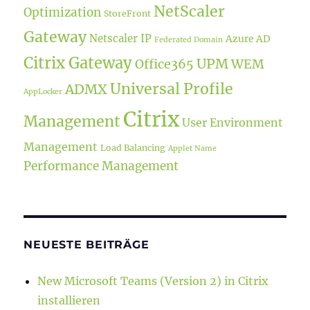
NetScaler
Optimization
StoreFront
Gateway
Netscaler IP
Azure AD
Federated Domain
Citrix Gateway
UPM
Office365
WEM
Universal Profile
ADMX
AppLocker
Citrix
Management
User Environment
Management
Load Balancing
Applet Name
Performance Management
NEUESTE BEITRÄGE
New Microsoft Teams (Version 2) in Citrix
installieren