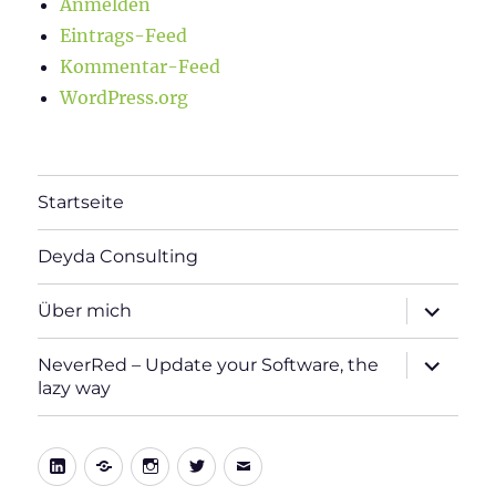
Anmelden
Eintrags-Feed
Kommentar-Feed
WordPress.org
Startseite
Deyda Consulting
Unterme
Über mich
öffnen
Unterme
NeverRed – Update your Software, the
öffnen
lazy way
LinkedIn
Xing
Instagram
Twitter
E-
Mail