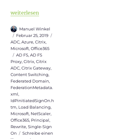
„Citrix ADC als AD FS Proxy“
weiterlesen
Autor
Manuel Winkel
Veröffentlicht
Kategorien
Februar 25, 2019
am
ADC
,
Azure
,
Citrix
,
Microsoft
,
Office365
Schlagwörter
AD FS
,
AD FS
Proxy
,
Citrix
,
Citrix
ADC
,
Citrix Gateway
,
Content Switching
,
Federated Domain
,
FederationMetadata.
xml
,
IdPinitiatedSignOn.h
tm
,
Load Balancing
,
Microsoft
,
NetScaler
,
Office365
,
Principal
,
Rewrite
,
Single-Sign
On
Schreibe einen