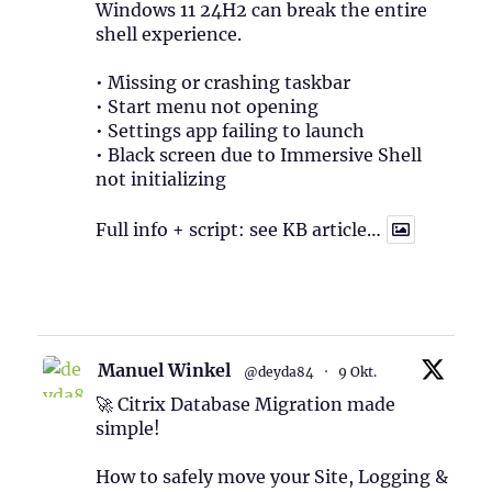
Windows 11 24H2 can break the entire
shell experience.
• Missing or crashing taskbar
• Start menu not opening
• Settings app failing to launch
• Black screen due to Immersive Shell
not initializing
Full info + script: see KB article…
1
Twitter
Manuel Winkel
@deyda84
·
9 Okt.
🚀 Citrix Database Migration made
simple!
How to safely move your Site, Logging &