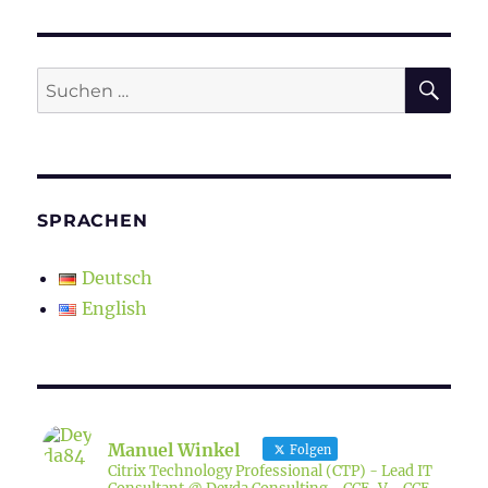
SU
Suchen
nach:
SPRACHEN
Deutsch
English
Manuel Winkel
Folgen
Citrix Technology Professional (CTP) - Lead IT