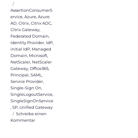
Schlagwörter
AssertionConsumerS
ervice
,
Azure
,
Azure
AD
,
Citrix
,
Citrix ADC
,
Citrix Gateway
,
Federated Domain
,
Identity Provider
,
IdP
,
initial IdP
,
Managed
Domain
,
Microsoft
,
NetScaler
,
NetScaler
Gateway
,
Office365
,
Principal
,
SAML
,
Service Provider
,
Single-Sign On
,
SingleLogoutService
,
SingleSignOnService
,
SP
,
Unified Gateway
Schreibe einen
zu
Kommentar
SAML
Authentifizierung