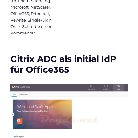
tm
,
Load Balancing
,
Microsoft
,
NetScaler
,
Office365
,
Principal
,
Rewrite
,
Single-Sign
On
Schreibe einen
zu
Kommentar
Citrix
ADC
als
Citrix ADC als initial IdP
AD
FS
für Office365
Proxy