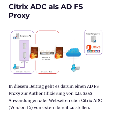
mit
Citrix ADC als AD FS
Azure-
AD
Proxy
als
IdP
und
Citrix
als
SP
(Citrix
FAS)
In diesem Beitrag geht es darum einen AD FS
Proxy zur Authentifizierung von z.B. SaaS
Anwendungen oder Webseiten über Citrix ADC
(Version 12) von extern bereit zu stellen.