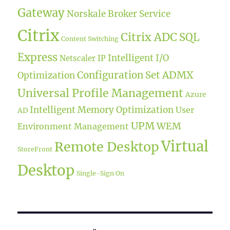
Gateway
Norskale Broker Service
Citrix
Citrix ADC
SQL
Content Switching
Express
Intelligent I/O
Netscaler IP
ADMX
Configuration Set
Optimization
Universal Profile Management
Azure
Intelligent Memory Optimization
User
AD
UPM
WEM
Environment Management
Virtual
Remote Desktop
StoreFront
Desktop
Single-Sign On