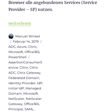
Browser alle angebundenen Services (Service
Provider – SP) nutzen.
„Citrix ADC als initial IdP für Office365“
weiterlesen
Autor
Manuel Winkel
Veröffentlicht
Kategorien
Februar 14, 2019
am
ADC
,
Azure
,
Citrix
,
Microsoft
,
Office365
,
Schlagwörter
PowerShell
AssertionConsumerS
ervice
,
Citrix
,
Citrix
ADC
,
Citrix Gateway
,
Federated Domain
,
Identity Provider
,
IdP
,
initial IdP
,
Managed
Domain
,
Microsoft
,
NetScaler
,
NetScaler
Gateway
,
Office365
,
Principal
,
SAML
,