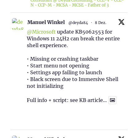
Consultant @ Deyda Consulting - CCE-V - CCE-
N - CCP-M - MCSA - MCSE - Father of 3
Manuel Winkel
@deyda84
·
8 Dez.
@Microsoft
update KB5062553 for
Windows 11 24H2 can break the entire
shell experience.
• Missing or crashing taskbar
• Start menu not opening
• Settings app failing to launch
• Black screen due to Immersive Shell
not initializing
Full info + script: see KB article…
1
Twitter