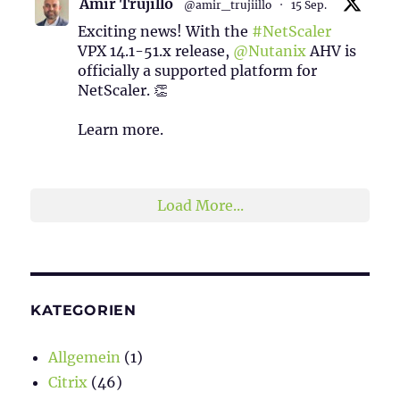
Amir Trujillo
@amir_trujiillo
·
15 Sep.
Exciting news! With the
#NetScaler
VPX 14.1-51.x release,
@Nutanix
AHV is
officially a supported platform for
NetScaler. 👏
Learn more.
2
1
Twitter
Load More...
KATEGORIEN
Allgemein
(1)
Citrix
(46)