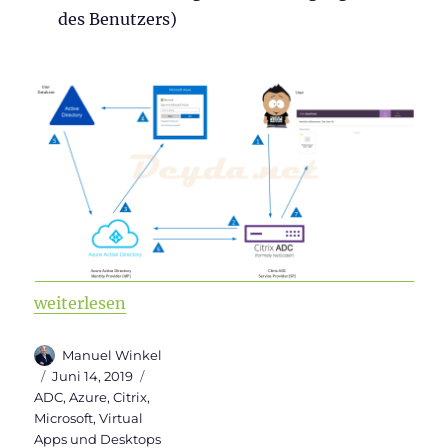
des Benutzers)
„SAML Authentifizierung mit Azure-AD als IdP und Ci
weiterlesen
Autor
Manuel Winkel
Veröffentlicht
Kategorien
Juni 14, 2019
am
ADC
,
Azure
,
Citrix
,
Microsoft
,
Virtual
Apps und Desktops