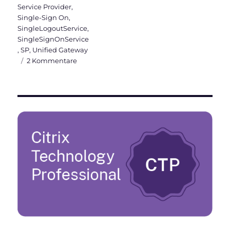
Service Provider
,
Single-Sign On
,
SingleLogoutService
,
SingleSignOnService
,
SP
,
Unified Gateway
zu
2 Kommentare
Citrix
ADC
als
initial
IdP
für
Office365