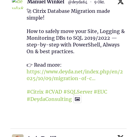
Manuel Winkel
@deyda84
·
9 Okt.
🚀 Citrix Database Migration made
simple!
How to safely move your Site, Logging &
Monitoring DBs to SQL 2019/2022 —
step-by-step with PowerShell, Always
On & best practices.
👉 Read more:
https://www.deyda.net/index.php/en/2
025/10/09/migration-of-c...
#Citrix
#CVAD
#SQLServer
#EUC
#DeydaConsulting
1
2
Twitter