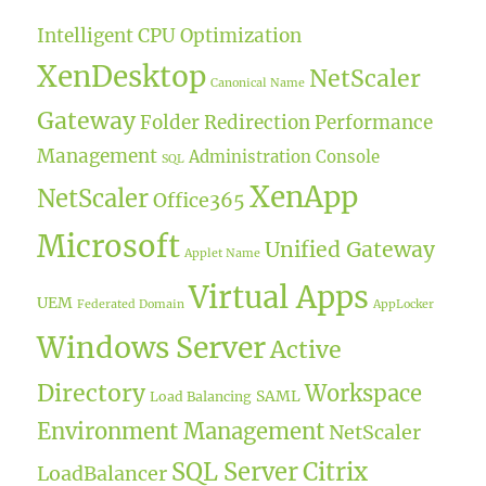
Intelligent CPU Optimization
XenDesktop
NetScaler
Canonical Name
Gateway
Folder Redirection
Performance
Management
Administration Console
SQL
XenApp
NetScaler
Office365
Microsoft
Unified Gateway
Applet Name
Virtual Apps
UEM
Federated Domain
AppLocker
Windows Server
Active
Directory
Workspace
SAML
Load Balancing
Environment Management
NetScaler
SQL Server
Citrix
LoadBalancer