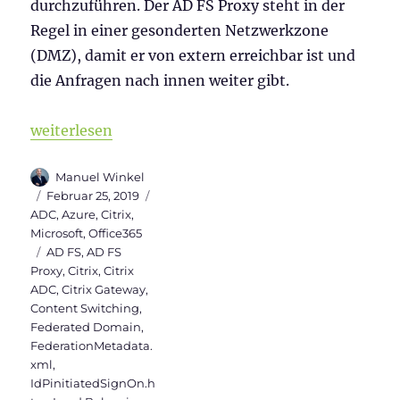
durchzuführen. Der AD FS Proxy steht in der
Regel in einer gesonderten Netzwerkzone
(DMZ), damit er von extern erreichbar ist und
die Anfragen nach innen weiter gibt.
„Citrix ADC als AD FS Proxy“
weiterlesen
Autor
Manuel Winkel
Veröffentlicht
Kategorien
Februar 25, 2019
am
ADC
,
Azure
,
Citrix
,
Microsoft
,
Office365
Schlagwörter
AD FS
,
AD FS
Proxy
,
Citrix
,
Citrix
ADC
,
Citrix Gateway
,
Content Switching
,
Federated Domain
,
FederationMetadata.
xml
,
IdPinitiatedSignOn.h