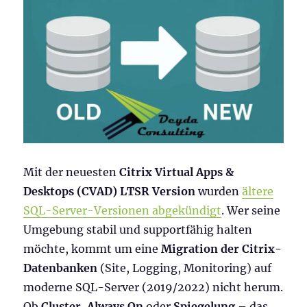
Mit der neuesten
Citrix Virtual Apps &
Desktops (CVAD) LTSR Version
wurden
ältere
SQL-Server-Versionen abgekündigt
. Wer seine
Umgebung stabil und supportfähig halten
möchte, kommt um eine
Migration der Citrix-
Datenbanken
(Site, Logging, Monitoring) auf
moderne SQL-Server (2019/2022) nicht herum.
Ob
Cluster
,
Always On
oder
Spiegelung
– das