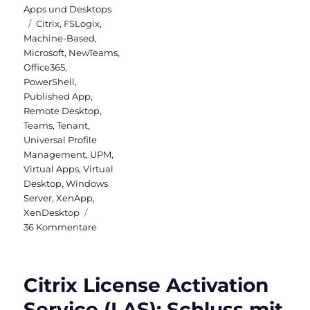
Apps und Desktops
Schlagwörter
Citrix
,
FSLogix
,
Machine-Based
,
Microsoft
,
NewTeams
,
Office365
,
PowerShell
,
Published App
,
Remote Desktop
,
Teams
,
Tenant
,
Universal Profile
Management
,
UPM
,
Virtual Apps
,
Virtual
Desktop
,
Windows
Server
,
XenApp
,
XenDesktop
zu
36 Kommentare
New
Microsoft
Teams
Citrix License Activation
(Version
2)
Service (LAS): Schluss mit