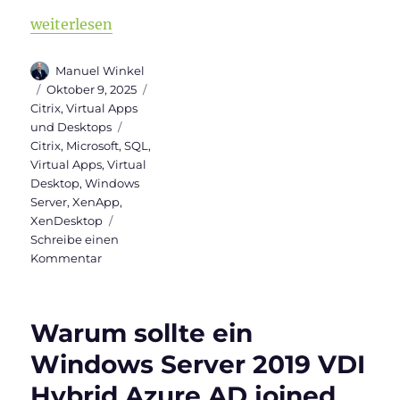
„Migration von Citrix Datenbanken“
weiterlesen
Autor
Manuel Winkel
Veröffentlicht
Kategorien
Oktober 9, 2025
am
Citrix
,
Virtual Apps
Schlagwörter
und Desktops
Citrix
,
Microsoft
,
SQL
,
Virtual Apps
,
Virtual
Desktop
,
Windows
Server
,
XenApp
,
XenDesktop
Schreibe einen
zu
Kommentar
Migration
von
Citrix
Warum sollte ein
Datenbanken
Windows Server 2019 VDI
Hybrid Azure AD joined