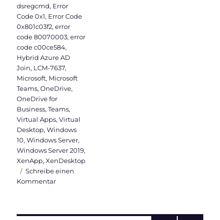
dsregcmd
,
Error
Code 0x1
,
Error Code
0x801c03f2
,
error
code 80070003
,
error
code c00ce584
,
Hybrid Azure AD
Join
,
LCM-7637
,
Microsoft
,
Microsoft
Teams
,
OneDrive
,
OneDrive for
Business
,
Teams
,
Virtual Apps
,
Virtual
Desktop
,
Windows
10
,
Windows Server
,
Windows Server 2019
,
XenApp
,
XenDesktop
Schreibe einen
zu
Kommentar
Warum
sollte
ein