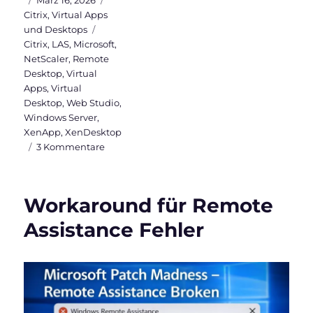
am
Citrix
,
Virtual Apps
Schlagwörter
und Desktops
Citrix
,
LAS
,
Microsoft
,
NetScaler
,
Remote
Desktop
,
Virtual
Apps
,
Virtual
Desktop
,
Web Studio
,
Windows Server
,
XenApp
,
XenDesktop
zu
3 Kommentare
Citrix
License
Activation
Workaround für Remote
Service
(LAS):
Assistance Fehler
Schluss
mit
License-
Files