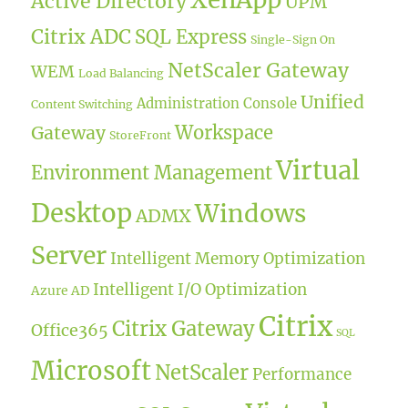
Active Directory
UPM
Citrix ADC
SQL Express
Single-Sign On
NetScaler Gateway
WEM
Load Balancing
Unified
Administration Console
Content Switching
Workspace
Gateway
StoreFront
Virtual
Environment Management
Desktop
Windows
ADMX
Server
Intelligent Memory Optimization
Intelligent I/O Optimization
Azure AD
Citrix
Citrix Gateway
Office365
SQL
Microsoft
NetScaler
Performance