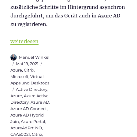
zusätzliche Schritte im Hintergrund asynchron
durchgeführt, um das Gerät auch in Azure AD
zu registrieren.
„Warum sollte ein Windows Server 2019 VDI Hybrid 
weiterlesen
Autor
Manuel Winkel
Veröffentlicht
Kategorien
Mai 19, 2021
am
Azure
,
Citrix
,
Microsoft
,
Virtual
Apps und Desktops
Schlagwörter
Active Directory
,
Azure
,
Azure Active
Directory
,
Azure AD
,
Azure AD Connect
,
Azure AD Hybrid
Join
,
Azure Portal
,
AzureAdPrt: NO
,
CAA50021
,
Citrix
,