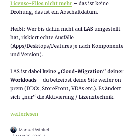
License-Files nicht mehr
– das ist keine
Drohung, das ist ein Abschaltdatum.
Heißt: Wer bis dahin nicht auf
LAS
umgestellt
hat, riskiert echte Ausfälle
(Apps/Desktops/Features je nach Komponente
und Version).
LAS ist dabei
keine „Cloud-Migration“ deiner
Workloads
– du betreibst deine Site weiter on-
prem (DDCs, StoreFront, VDAs etc.). Es ändert
sich „nur“ die Aktivierung / Lizenztechnik.
„Citrix License Activation Service (LAS): Schluss mi
weiterlesen
Autor
Manuel Winkel
Veröffentlicht
Kategorien
März 16, 2026