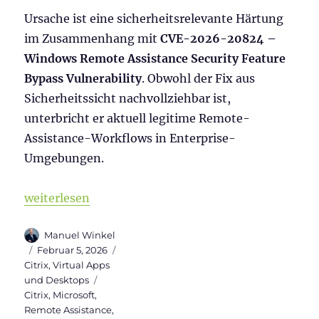
Ursache ist eine sicherheitsrelevante Härtung
im Zusammenhang mit
CVE-2026-20824 –
Windows Remote Assistance Security Feature
Bypass Vulnerability
. Obwohl der Fix aus
Sicherheitssicht nachvollziehbar ist,
unterbricht er aktuell legitime Remote-
Assistance-Workflows in Enterprise-
Umgebungen.
„Workaround für Remote Assistance Fehler“
weiterlesen
Autor
Manuel Winkel
Veröffentlicht
Kategorien
Februar 5, 2026
am
Citrix
,
Virtual Apps
Schlagwörter
und Desktops
Citrix
,
Microsoft
,
Remote Assistance
,