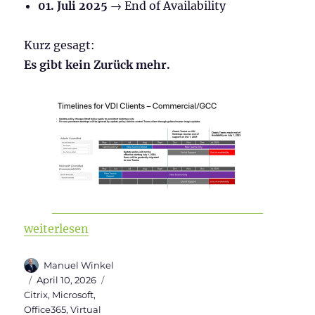
01. Juli 2025
→ End of Availability
Kurz gesagt:
Es gibt kein Zurück mehr.
„New Microsoft Teams (Version 2) in Citrix installi
weiterlesen
Autor
Manuel Winkel
Veröffentlicht
Kategorien
April 10, 2026
am
Citrix
,
Microsoft
,
Office365
,
Virtual