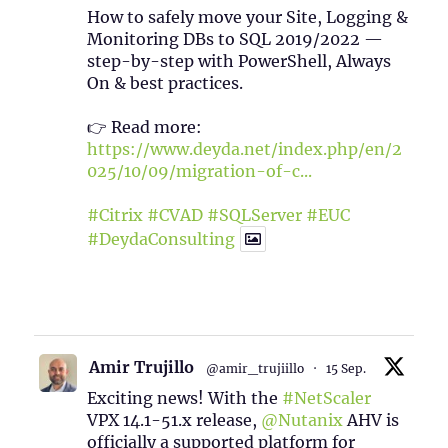
How to safely move your Site, Logging &
Monitoring DBs to SQL 2019/2022 —
step-by-step with PowerShell, Always
On & best practices.
👉 Read more:
https://www.deyda.net/index.php/en/2
025/10/09/migration-of-c...
#Citrix
#CVAD
#SQLServer
#EUC
#DeydaConsulting
1
2
Twitter
Amir Trujillo
@amir_trujiillo
·
15 Sep.
Exciting news! With the
#NetScaler
VPX 14.1-51.x release,
@Nutanix
AHV is
officially a supported platform for