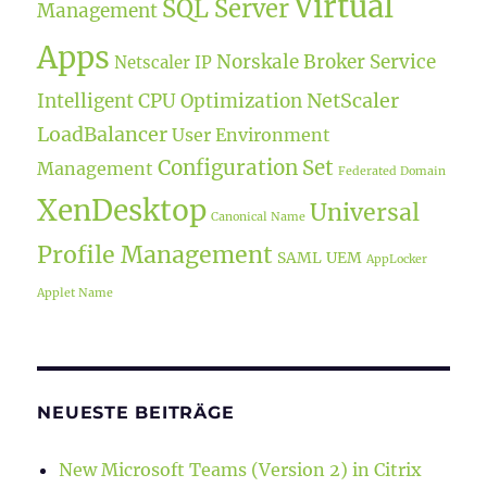
Virtual
SQL Server
Management
Apps
Norskale Broker Service
Netscaler IP
NetScaler
Intelligent CPU Optimization
LoadBalancer
User Environment
Configuration Set
Management
Federated Domain
XenDesktop
Universal
Canonical Name
Profile Management
SAML
UEM
AppLocker
Applet Name
NEUESTE BEITRÄGE
New Microsoft Teams (Version 2) in Citrix