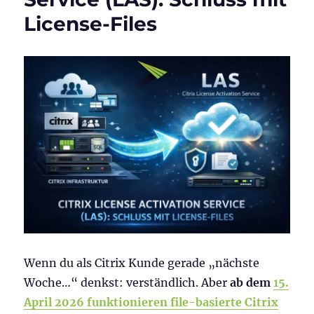
in
License-Files
Citrix
installieren
Wenn du als Citrix Kunde gerade „nächste
Woche…“ denkst: verständlich. Aber
ab dem
15.
April 2026 funktionieren file-basierte Citrix