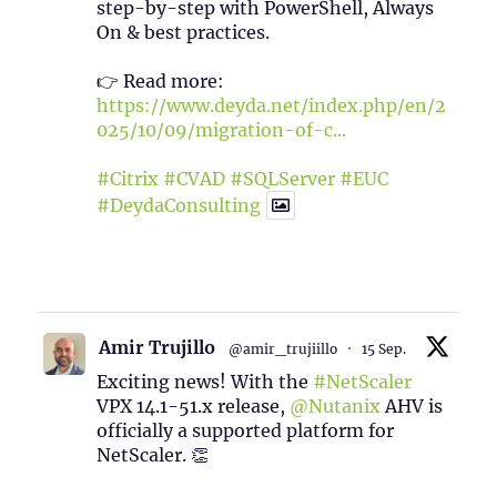
step-by-step with PowerShell, Always
On & best practices.
👉 Read more:
https://www.deyda.net/index.php/en/2
025/10/09/migration-of-c...
#Citrix
#CVAD
#SQLServer
#EUC
#DeydaConsulting
1
2
Twitter
Amir Trujillo
@amir_trujiillo
·
15 Sep.
Exciting news! With the
#NetScaler
VPX 14.1-51.x release,
@Nutanix
AHV is
officially a supported platform for
NetScaler. 👏