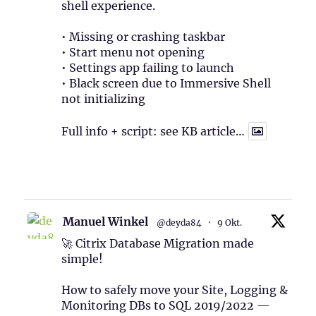
shell experience.
• Missing or crashing taskbar
• Start menu not opening
• Settings app failing to launch
• Black screen due to Immersive Shell
not initializing
Full info + script: see KB article…
1
Twitter
Manuel Winkel
@deyda84
·
9 Okt.
🚀 Citrix Database Migration made
simple!
How to safely move your Site, Logging &
Monitoring DBs to SQL 2019/2022 —