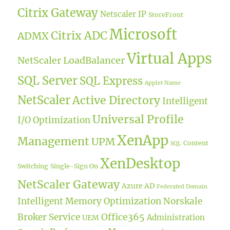
Citrix Gateway
Netscaler IP
StoreFront
Microsoft
Citrix ADC
ADMX
Virtual Apps
NetScaler LoadBalancer
SQL Server
SQL Express
Applet Name
NetScaler
Active Directory
Intelligent
Universal Profile
I/O Optimization
XenApp
Management
UPM
Content
SQL
XenDesktop
Switching
Single-Sign On
NetScaler Gateway
Azure AD
Federated Domain
Intelligent Memory Optimization
Norskale
Office365
Broker Service
Administration
UEM