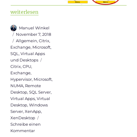
„Optimierung von VMs durch NUMA“
weiterlesen
Autor
Manuel Winkel
Veröffentlicht
November 7, 2018
am
Kategorien
Allgemein
,
Citrix
,
Exchange
,
Microsoft
,
SQL
,
Virtual Apps
Schlagwörter
und Desktops
Citrix
,
CPU
,
Exchange
,
Hypervisor
,
Microsoft
,
NUMA
,
Remote
Desktop
,
SQL Server
,
Virtual Apps
,
Virtual
Desktop
,
Windows
Server
,
XenApp
,
XenDesktop
Schreibe einen
zu
Kommentar
Optimierung