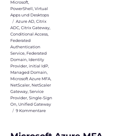
Microsoft
,
PowerShell
,
Virtual
Apps und Desktops
Schlagwörter
Azure AD
,
Citrix
ADC
,
Citrix Gateway
,
Conditional Access
,
Federated
Authentication
Service
,
Federated
Domain
,
Identity
Provider
,
initial IdP
,
Managed Domain
,
Microsoft Azure MFA
,
NetScaler
,
NetScaler
Gateway
,
Service
Provider
,
Single-Sign
On
,
Unified Gateway
zu
9 Kommentare
SAML
Authentifizierung
zwischen
Citrix