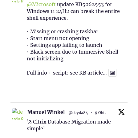
@Microsoft
update KB5062553 for
Windows 11 24H2 can break the entire
shell experience.
• Missing or crashing taskbar
• Start menu not opening
• Settings app failing to launch
• Black screen due to Immersive Shell
not initializing
Full info + script: see KB article…
1
Twitter
Manuel Winkel
@deyda84
·
9 Okt.
🚀 Citrix Database Migration made
simple!