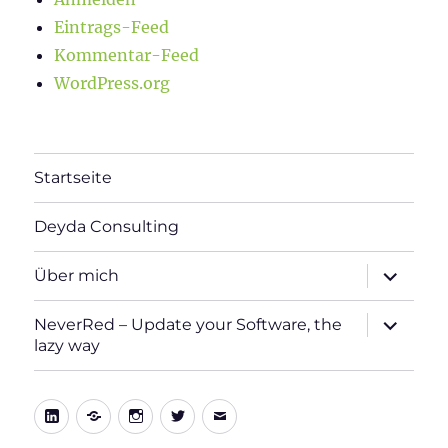
Eintrags-Feed
Kommentar-Feed
WordPress.org
Startseite
Deyda Consulting
Unterme
Über mich
öffnen
Unterme
NeverRed – Update your Software, the
öffnen
lazy way
LinkedIn
Xing
Instagram
Twitter
E-
Mail