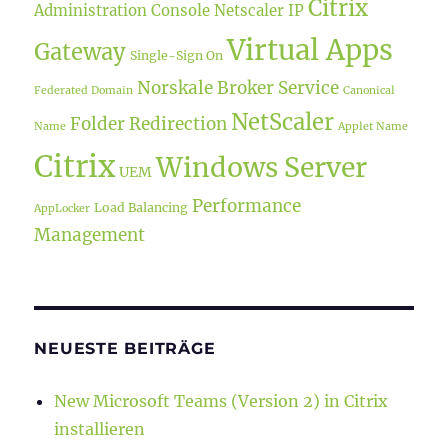
Citrix
Administration Console
Netscaler IP
Virtual Apps
Gateway
Single-Sign On
Norskale Broker Service
Federated Domain
Canonical
NetScaler
Folder Redirection
Name
Applet Name
Citrix
Windows Server
UEM
Performance
Load Balancing
AppLocker
Management
NEUESTE BEITRÄGE
New Microsoft Teams (Version 2) in Citrix
installieren