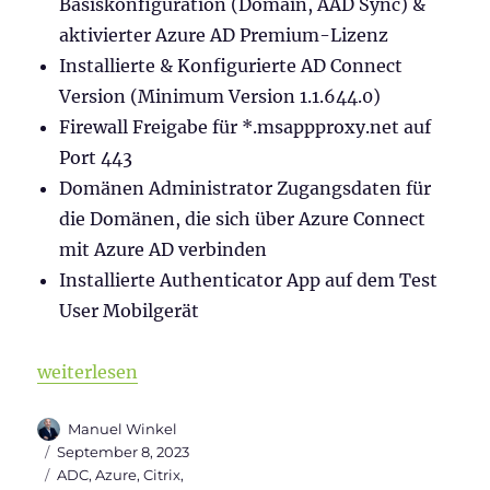
Basiskonfiguration (Domain, AAD Sync) &
aktivierter Azure AD Premium-Lizenz
Installierte & Konfigurierte AD Connect
Version (Minimum Version 1.1.644.0)
Firewall Freigabe für *.msappproxy.net auf
Port 443
Domänen Administrator Zugangsdaten für
die Domänen, die sich über Azure Connect
mit Azure AD verbinden
Installierte Authenticator App auf dem Test
User Mobilgerät
„SAML Authentifizierung zwischen Citrix & Micros
weiterlesen
Autor
Manuel Winkel
Veröffentlicht
September 8, 2023
am
Kategorien
ADC
,
Azure
,
Citrix
,