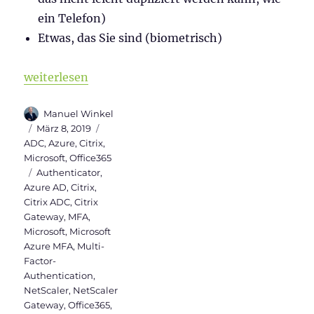
ein Telefon)
Etwas, das Sie sind (biometrisch)
„Microsoft Azure MFA Server in Citrix ADC“
weiterlesen
Autor
Manuel Winkel
Veröffentlicht
Kategorien
März 8, 2019
am
ADC
,
Azure
,
Citrix
,
Microsoft
,
Office365
Schlagwörter
Authenticator
,
Azure AD
,
Citrix
,
Citrix ADC
,
Citrix
Gateway
,
MFA
,
Microsoft
,
Microsoft
Azure MFA
,
Multi-
Factor-
Authentication
,
NetScaler
,
NetScaler
Gateway
,
Office365
,