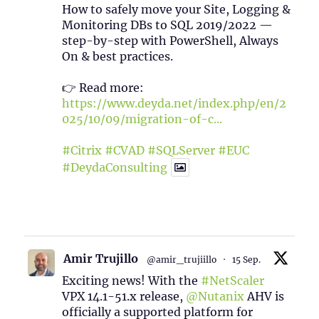
How to safely move your Site, Logging &
Monitoring DBs to SQL 2019/2022 —
step-by-step with PowerShell, Always
On & best practices.
👉 Read more:
https://www.deyda.net/index.php/en/2
025/10/09/migration-of-c...
#Citrix
#CVAD
#SQLServer
#EUC
#DeydaConsulting
1
2
Twitter
Amir Trujillo
@amir_trujiillo
·
15 Sep.
Exciting news! With the
#NetScaler
VPX 14.1-51.x release,
@Nutanix
AHV is
officially a supported platform for