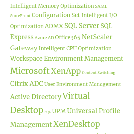
Intelligent Memory Optimization
SAML
Configuration Set
Intelligent I/O
StoreFront
SQL Server
SQL
ADMX
Optimization
NetScaler
Express
Office365
Azure AD
Gateway
Intelligent CPU Optimization
Workspace Environment Management
Microsoft
XenApp
Content Switching
Citrix ADC
User Environment Management
Virtual
Active Directory
Desktop
Universal Profile
UPM
SQL
XenDesktop
Management