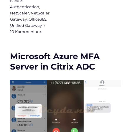
Factor-
Authentication
,
NetScaler
,
NetScaler
Gateway
,
Office365
,
Unified Gateway
zu
10 Kommentare
Microsoft
Azure
MFA
Microsoft Azure MFA
Cloud
Service
Server in Citrix ADC
in
Citrix
ADC