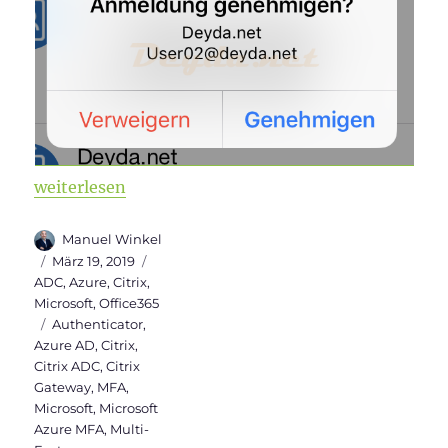
„Microsoft Azure MFA Cloud Service in Citrix ADC“
weiterlesen
Autor
Manuel Winkel
Veröffentlicht
Kategorien
März 19, 2019
am
ADC
,
Azure
,
Citrix
,
Microsoft
,
Office365
Schlagwörter
Authenticator
,
Azure AD
,
Citrix
,
Citrix ADC
,
Citrix
Gateway
,
MFA
,
Microsoft
,
Microsoft
Azure MFA
,
Multi-