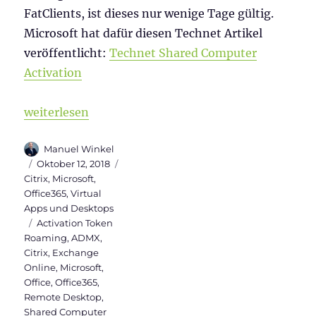
FatClients, ist dieses nur wenige Tage gültig.
Microsoft hat dafür diesen Technet Artikel
veröffentlicht:
Technet Shared Computer
Activation
„Aktivierung von Office365 über mehrere Citrix Wo
weiterlesen
Autor
Manuel Winkel
Veröffentlicht
Kategorien
Oktober 12, 2018
am
Citrix
,
Microsoft
,
Office365
,
Virtual
Apps und Desktops
Schlagwörter
Activation Token
Roaming
,
ADMX
,
Citrix
,
Exchange
Online
,
Microsoft
,
Office
,
Office365
,
Remote Desktop
,
Shared Computer