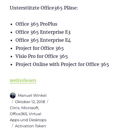
Unterstützte Office365 Pläne:
Office 365 ProPlus
Office 365 Enterprise E3
Office 365 Enterprise E4
Project for Office 365
Visio Pro for Office 365
Project Online with Project for Office 365
„Office365 Installation auf Terminalserver (Shared
weiterlesen
Autor
Manuel Winkel
Veröffentlicht
Kategorien
Oktober 12, 2018
am
Citrix
,
Microsoft
,
Office365
,
Virtual
Apps und Desktops
Schlagwörter
Activation Token