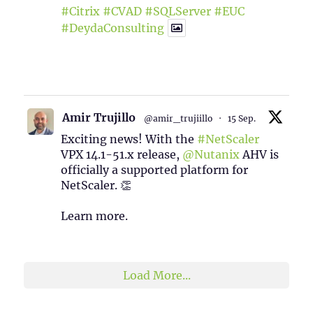
#Citrix
#CVAD
#SQLServer
#EUC
#DeydaConsulting
1
2
Twitter
Amir Trujillo
@amir_trujiillo
·
15 Sep.
Exciting news! With the
#NetScaler
VPX 14.1-51.x release,
@Nutanix
AHV is
officially a supported platform for
NetScaler. 👏
Learn more.
2
1
Twitter
Load More...