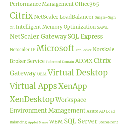
Office365
Performance Management
Citrix
NetScaler LoadBalancer
Single-Sign
Intelligent Memory Optimization
SAML
On
NetScaler Gateway
SQL Express
Microsoft
Norskale
Netscaler IP
AppLocker
Citrix
ADMX
Broker Service
Federated Domain
Virtual Desktop
Gateway
UEM
Virtual Apps
XenApp
XenDesktop
Workspace
Environment Management
Azure AD
Load
SQL Server
WEM
Balancing
StoreFront
Applet Name