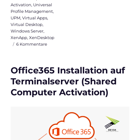
Activation
,
Universal
Profile Management
,
UPM
,
Virtual Apps
,
Virtual Desktop
,
Windows Server
,
XenApp
,
XenDesktop
zu
6 Kommentare
Aktivierung
von
Office365
Office365 Installation auf
über
mehrere
Terminalserver (Shared
Citrix
Computer Activation)
Worker
(Activation
Token
Roaming)