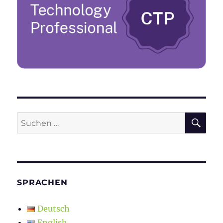
SU
Suchen
nach:
SPRACHEN
Deutsch
English