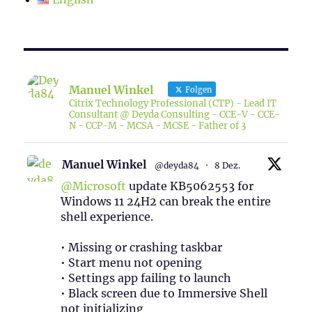
Manuel Winkel
Folgen
Citrix Technology Professional (CTP) - Lead IT
Consultant @ Deyda Consulting - CCE-V - CCE-
N - CCP-M - MCSA - MCSE - Father of 3
Manuel Winkel
@deyda84
·
8 Dez.
@Microsoft
update KB5062553 for
Windows 11 24H2 can break the entire
shell experience.
• Missing or crashing taskbar
• Start menu not opening
• Settings app failing to launch
• Black screen due to Immersive Shell
not initializing