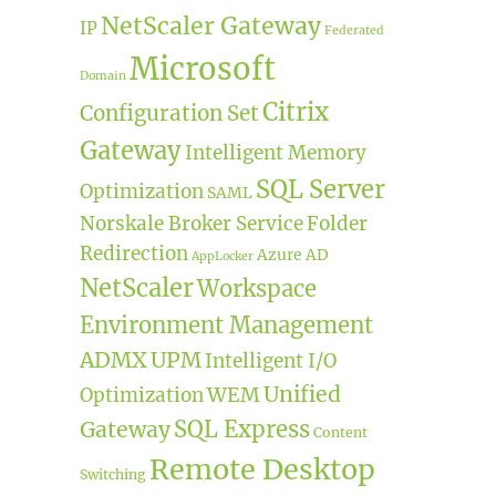
NetScaler Gateway
IP
Federated
Microsoft
Domain
Citrix
Configuration Set
Gateway
Intelligent Memory
SQL Server
Optimization
SAML
Norskale Broker Service
Folder
Redirection
Azure AD
AppLocker
NetScaler
Workspace
Environment Management
ADMX
UPM
Intelligent I/O
Unified
WEM
Optimization
SQL Express
Gateway
Content
Remote Desktop
Switching