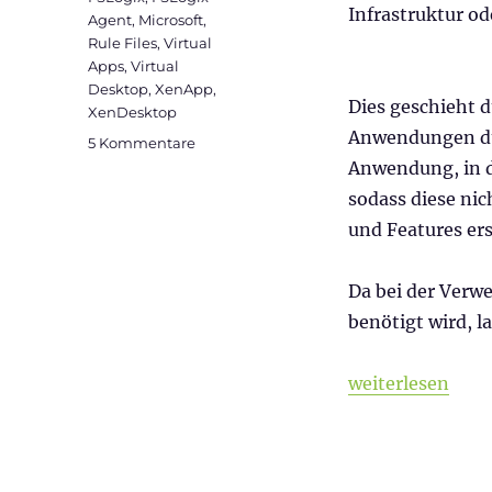
Infrastruktur od
Agent
,
Microsoft
,
Rule Files
,
Virtual
Apps
,
Virtual
Desktop
,
XenApp
,
Dies geschieht d
XenDesktop
Anwendungen dur
zu
5 Kommentare
FSLogix
Anwendung, in d
App
sodass diese ni
Masking
und Features ers
in
Citrix
Umgebungen
Da bei der Verw
benötigt wird, 
„FSLogix App M
weiterlesen