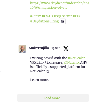
https://www.deyda.net/index.php/en/2025/
10/09/migration-of-c...
#Citrix
#CVAD
#SQLServer
#EUC
#DeydaConsulting
1
2
Twitter
Amir Trujillo
15 Sep.
Exciting news! With the
#NetScaler
VPX 14.1-51.x release,
@Nutanix
AHV
is officially a supported platform for
.
NetScaler. 👏
Learn more.
2
1
Twitter
Load More...