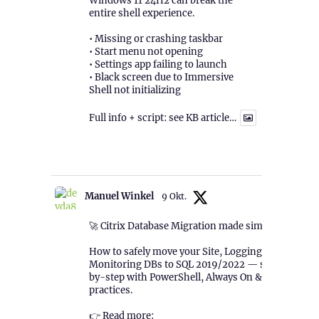
Windows 11 24H2 can break the
entire shell experience.
• Missing or crashing taskbar
• Start menu not opening
• Settings app failing to launch
• Black screen due to Immersive
Shell not initializing
Full info + script: see KB article…
1
Twitter
Manuel Winkel
9 Okt.
🚀 Citrix Database Migration made simple!
How to safely move your Site, Logging &
Monitoring DBs to SQL 2019/2022 — step-
by-step with PowerShell, Always On & best
practices.
👉 Read more: