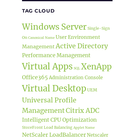
TAG CLOUD
Windows Server
Single-Sign
User Environment
On
Canonical Name
Active Directory
Management
Performance Management
Virtual Apps
XenApp
SQL
Office365
Administration Console
Virtual Desktop
UEM
Universal Profile
Management
Citrix ADC
Intelligent CPU Optimization
StoreFront
Load Balancing
Applet Name
NetScaler LoadBalancer
Netscaler