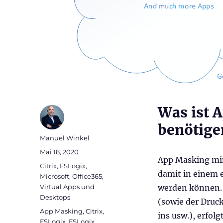
Was ist 
benötigen
Autor
Manuel Winkel
Veröffentlicht
Mai 18, 2020
App Masking min
am
Kategorien
Citrix
,
FSLogix
,
damit in einem 
Microsoft
,
Office365
,
Virtual Apps und
werden können.
Desktops
(sowie der Druck
Schlagwörter
App Masking
,
Citrix
,
ins usw.), erfo
FSLogix
,
FSLogix