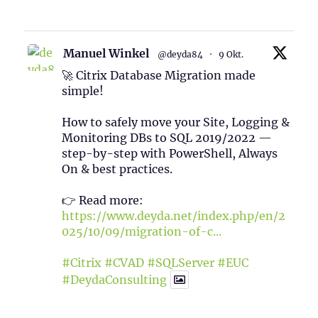
1
Twitter
Manuel Winkel
@deyda84
·
9 Okt.
🚀 Citrix Database Migration made
simple!
How to safely move your Site, Logging &
Monitoring DBs to SQL 2019/2022 —
step-by-step with PowerShell, Always
On & best practices.
👉 Read more:
https://www.deyda.net/index.php/en/2
025/10/09/migration-of-c...
#Citrix
#CVAD
#SQLServer
#EUC
#DeydaConsulting