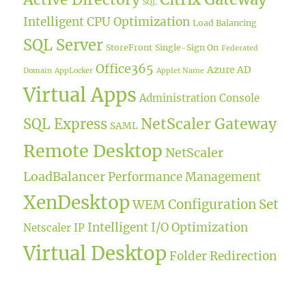
SQL
Intelligent CPU Optimization
Load Balancing
SQL Server
StoreFront
Single-Sign On
Federated
Office365
Azure AD
Domain
AppLocker
Applet Name
Virtual Apps
Administration Console
NetScaler Gateway
SQL Express
SAML
Remote Desktop
NetScaler
LoadBalancer
Performance Management
XenDesktop
WEM
Configuration Set
Intelligent I/O Optimization
Netscaler IP
Virtual Desktop
Folder Redirection