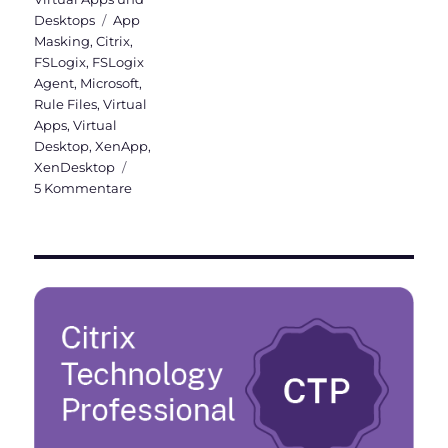
Schlagwörter
Desktops
App
Masking
,
Citrix
,
FSLogix
,
FSLogix
Agent
,
Microsoft
,
Rule Files
,
Virtual
Apps
,
Virtual
Desktop
,
XenApp
,
XenDesktop
zu
5 Kommentare
FSLogix
App
Masking
in
Citrix
Umgebungen