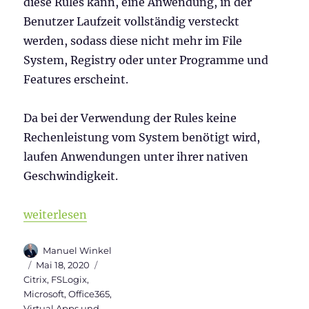
diese Rules kann, eine Anwendung, in der
Benutzer Laufzeit vollständig versteckt
werden, sodass diese nicht mehr im File
System, Registry oder unter Programme und
Features erscheint.
Da bei der Verwendung der Rules keine
Rechenleistung vom System benötigt wird,
laufen Anwendungen unter ihrer nativen
Geschwindigkeit.
„FSLogix App Masking in Citrix Umgebungen“
weiterlesen
Autor
Manuel Winkel
Veröffentlicht
Kategorien
Mai 18, 2020
am
Citrix
,
FSLogix
,
Microsoft
,
Office365
,
Virtual Apps und