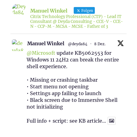
Manuel Winkel
Folgen
Citrix Technology Professional (CTP) - Lead IT
Consultant @ Deyda Consulting - CCE-V - CCE-
N - CCP-M - MCSA - MCSE - Father of 3
Manuel Winkel
@deyda84
·
8 Dez.
@Microsoft
update KB5062553 for
Windows 11 24H2 can break the entire
shell experience.
• Missing or crashing taskbar
• Start menu not opening
• Settings app failing to launch
• Black screen due to Immersive Shell
not initializing
Full info + script: see KB article…