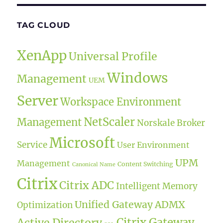
TAG CLOUD
XenApp
Universal Profile
Windows
Management
UEM
Server
Workspace Environment
NetScaler
Management
Norskale Broker
Microsoft
Service
User Environment
UPM
Management
Content Switching
Canonical Name
Citrix
Citrix ADC
Intelligent Memory
Unified Gateway
ADMX
Optimization
Citrix Gateway
Active Directory