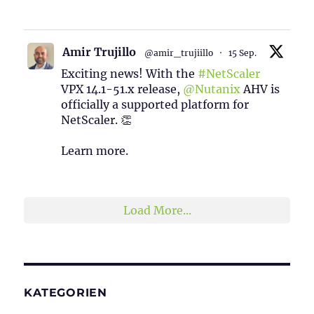
1
2
Twitter
Amir Trujillo
@amir_trujiillo
·
15 Sep.
Exciting news! With the
#NetScaler
VPX 14.1-51.x release,
@Nutanix
AHV is
officially a supported platform for
NetScaler. 👏
Learn more.
2
1
Twitter
Load More...
KATEGORIEN