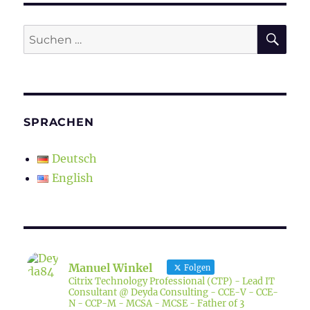
SU
Suchen
nach:
SPRACHEN
Deutsch
English
Manuel Winkel
Folgen
Citrix Technology Professional (CTP) - Lead IT
Consultant @ Deyda Consulting - CCE-V - CCE-
N - CCP-M - MCSA - MCSE - Father of 3