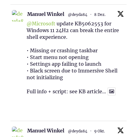
Manuel Winkel
@deyda84
·
8 Dez.
@Microsoft
update KB5062553 for
Windows 11 24H2 can break the entire
shell experience.
• Missing or crashing taskbar
• Start menu not opening
• Settings app failing to launch
• Black screen due to Immersive Shell
not initializing
Full info + script: see KB article…
1
Twitter
Manuel Winkel
@deyda84
·
9 Okt.