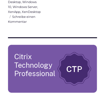
Desktop
,
Windows
10
,
Windows Server
,
XenApp
,
XenDesktop
Schreibe einen
zu
Kommentar
Neue
Features
in
Citrix
Virtual
Apps
and
Desktops
7
1811