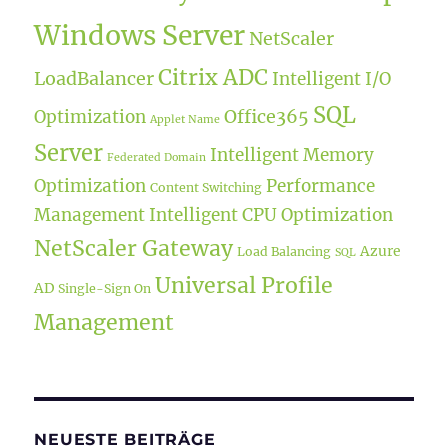
Windows Server
NetScaler
Citrix ADC
LoadBalancer
Intelligent I/O
SQL
Office365
Optimization
Applet Name
Server
Intelligent Memory
Federated Domain
Optimization
Performance
Content Switching
Management
Intelligent CPU Optimization
NetScaler Gateway
Azure
Load Balancing
SQL
Universal Profile
AD
Single-Sign On
Management
NEUESTE BEITRÄGE