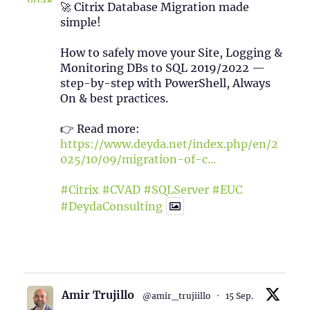
🚀 Citrix Database Migration made
simple!
How to safely move your Site, Logging &
Monitoring DBs to SQL 2019/2022 —
step-by-step with PowerShell, Always
On & best practices.
👉 Read more:
https://www.deyda.net/index.php/en/2
025/10/09/migration-of-c...
#Citrix
#CVAD
#SQLServer
#EUC
#DeydaConsulting
1
2
Twitter
Amir Trujillo
@amir_trujiillo
·
15 Sep.