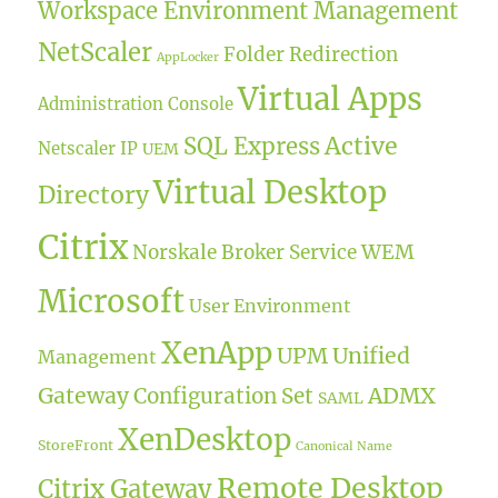
Workspace Environment Management
NetScaler
Folder Redirection
AppLocker
Virtual Apps
Administration Console
Active
SQL Express
Netscaler IP
UEM
Virtual Desktop
Directory
Citrix
WEM
Norskale Broker Service
Microsoft
User Environment
XenApp
UPM
Unified
Management
Gateway
ADMX
Configuration Set
SAML
XenDesktop
StoreFront
Canonical Name
Remote Desktop
Citrix Gateway