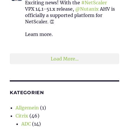
Exciting news! With the
#NetScaler
VPX 14.1-51.x release,
@Nutanix
AHV is
officially a supported platform for
NetScaler. 👏
Learn more.
2
1
Twitter
Load More...
KATEGORIEN
Allgemein
(1)
Citrix
(46)
ADC
(14)