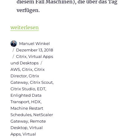
diesem Fall Maschinen), die über das Tag
verfügen.
„Neue Features in Citrix Virtual Apps and Desktops 
weiterlesen
Autor
Manuel Winkel
Veröffentlicht
Dezember 13, 2018
am
Kategorien
Citrix
,
Virtual Apps
Schlagwörter
und Desktops
AWS
,
Citrix
,
Citrix
Director
,
Citrix
Gateway
,
Citrix Scout
,
Citrix Studio
,
EDT
,
Enlighted Data
Transport
,
HDX
,
Machine Restart
Schedules
,
NetScaler
Gateway
,
Remote
Desktop
,
Virtual
Apps
,
Virtual