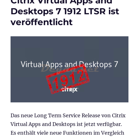
Citrix Virtual Apps and
Server
Desktops 7 1912 LTSR ist
2019
veröffentlicht
VDI
Hybrid
Azure
AD
joined
sein
Das neue Long Term Service Release von Citrix
Virtual Apps and Desktops ist jetzt verfügbar.
Es enthält viele neue Funktionen im Vergleich