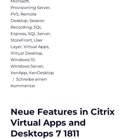
Microsoft
,
Provisioning Server
,
PVS
,
Remote
Desktop
,
Session
Recording
,
SQL
Express
,
SQL Server
,
StoreFront
,
User
Layer
,
Virtual Apps
,
Virtual Desktop
,
Windows 10
,
Windows Server
,
XenApp
,
XenDesktop
Schreibe einen
zu
Kommentar
Citrix
Virtual
Apps
Neue Features in Citrix
and
Desktops
Virtual Apps and
7
Desktops 7 1811
1912
LTSR