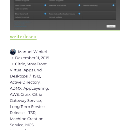
„Citrix Virtual Apps and Desktops 7 1912 LTSR ist ve
weiterlesen
Autor
Manuel Winkel
Veröffentlicht
Dezember 11, 2019
am
Kategorien
Citrix
,
StoreFront
,
Virtual Apps und
Schlagwörter
Desktops
1912
,
Active Directory
,
ADMX
,
AppLayering
,
AWS
,
Citrix
,
Citrix
Gateway Service
,
Long Term Service
Release
,
LTSR
,
Machine Creation
Service
,
MCS
,