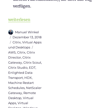
verfügen.
„Neue Features in Citrix Virtual Apps and Desktops 
weiterlesen
Autor
Manuel Winkel
Veröffentlicht
Dezember 13, 2018
am
Kategorien
Citrix
,
Virtual Apps
Schlagwörter
und Desktops
AWS
,
Citrix
,
Citrix
Director
,
Citrix
Gateway
,
Citrix Scout
,
Citrix Studio
,
EDT
,
Enlighted Data
Transport
,
HDX
,
Machine Restart
Schedules
,
NetScaler
Gateway
,
Remote
Desktop
,
Virtual
Apps
,
Virtual
Desktop
,
Windows