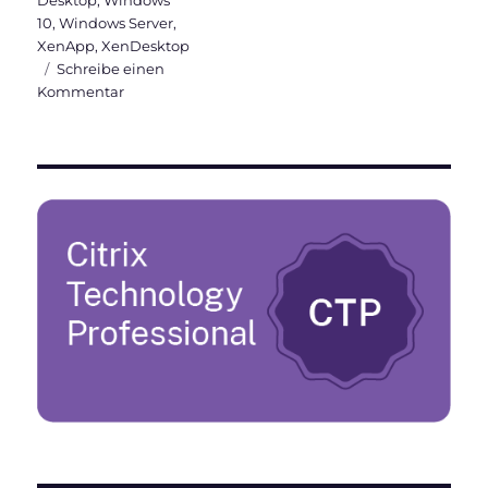
10
,
Windows Server
,
XenApp
,
XenDesktop
Schreibe einen
zu
Kommentar
Neue
Features
in
Citrix
Virtual
Apps
and
Desktops
7
1811