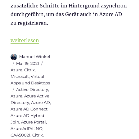
zusätzliche Schritte im Hintergrund asynchron
durchgeführt, um das Gerät auch in Azure AD
zu registrieren.
„Warum sollte ein Windows Server 2019 VDI Hybrid 
weiterlesen
Autor
Manuel Winkel
Veröffentlicht
Kategorien
Mai 19, 2021
am
Azure
,
Citrix
,
Microsoft
,
Virtual
Apps und Desktops
Schlagwörter
Active Directory
,
Azure
,
Azure Active
Directory
,
Azure AD
,
Azure AD Connect
,
Azure AD Hybrid
Join
,
Azure Portal
,
AzureAdPrt: NO
,
CAA50021
,
Citrix
,