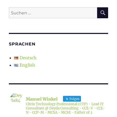
SU
Suchen
nach:
SPRACHEN
Deutsch
English
Manuel Winkel
Folgen
Citrix Technology Professional (CTP) - Lead IT
Consultant @ Deyda Consulting - CCE-V - CCE-
N - CCP-M - MCSA - MCSE - Father of 3