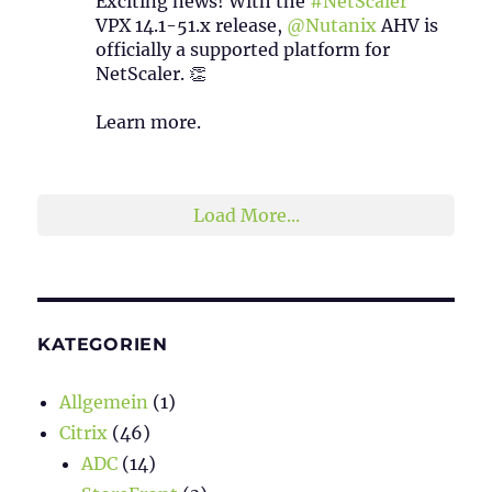
Exciting news! With the
#NetScaler
VPX 14.1-51.x release,
@Nutanix
AHV is
officially a supported platform for
NetScaler. 👏
Learn more.
2
1
Twitter
Load More...
KATEGORIEN
Allgemein
(1)
Citrix
(46)
ADC
(14)