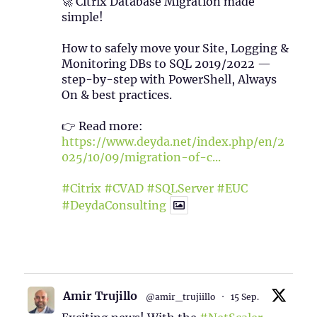
🚀 Citrix Database Migration made
simple!
How to safely move your Site, Logging &
Monitoring DBs to SQL 2019/2022 —
step-by-step with PowerShell, Always
On & best practices.
👉 Read more:
https://www.deyda.net/index.php/en/2
025/10/09/migration-of-c...
#Citrix
#CVAD
#SQLServer
#EUC
#DeydaConsulting
1
2
Twitter
Amir Trujillo
@amir_trujiillo
·
15 Sep.