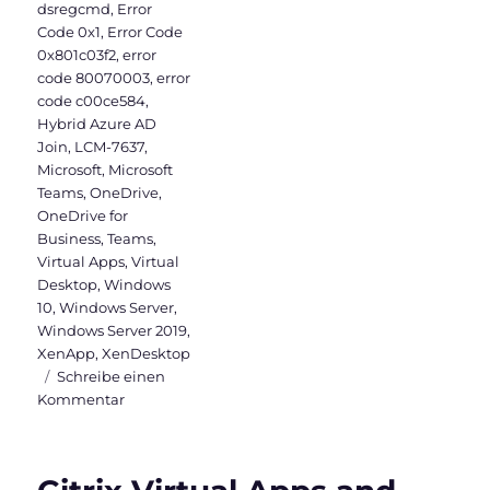
dsregcmd
,
Error
Code 0x1
,
Error Code
0x801c03f2
,
error
code 80070003
,
error
code c00ce584
,
Hybrid Azure AD
Join
,
LCM-7637
,
Microsoft
,
Microsoft
Teams
,
OneDrive
,
OneDrive for
Business
,
Teams
,
Virtual Apps
,
Virtual
Desktop
,
Windows
10
,
Windows Server
,
Windows Server 2019
,
XenApp
,
XenDesktop
Schreibe einen
zu
Kommentar
Warum
sollte
ein
Windows