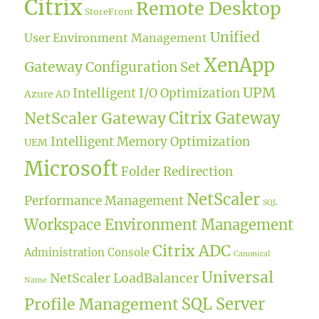
Citrix
Remote Desktop
StoreFront
Unified
User Environment Management
XenApp
Gateway
Configuration Set
UPM
Intelligent I/O Optimization
Azure AD
Citrix Gateway
NetScaler Gateway
Intelligent Memory Optimization
UEM
Microsoft
Folder Redirection
NetScaler
Performance Management
SQL
Workspace Environment Management
Citrix ADC
Administration Console
Canonical
Universal
NetScaler LoadBalancer
Name
SQL Server
Profile Management