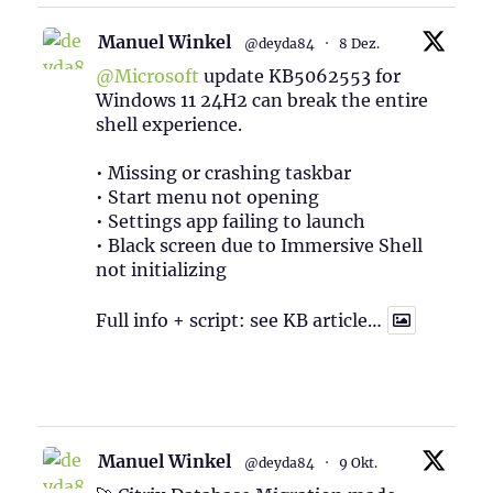
Manuel Winkel
@deyda84
·
8 Dez.
@Microsoft
update KB5062553 for
Windows 11 24H2 can break the entire
shell experience.
• Missing or crashing taskbar
• Start menu not opening
• Settings app failing to launch
• Black screen due to Immersive Shell
not initializing
Full info + script: see KB article…
1
Twitter
Manuel Winkel
@deyda84
·
9 Okt.