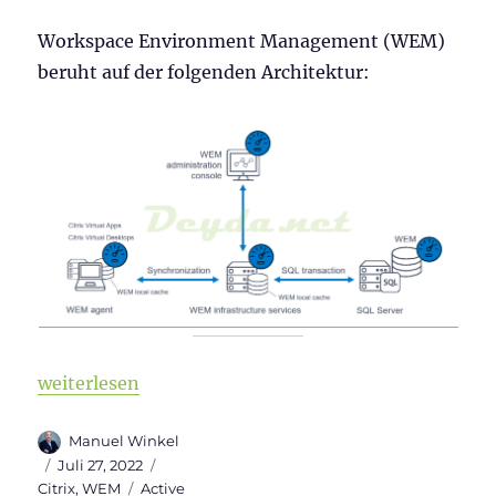
Workspace Environment Management (WEM)
beruht auf der folgenden Architektur:
„Installation von Workspace Environment Manage
weiterlesen
Autor
Manuel Winkel
Veröffentlicht
Kategorien
Juli 27, 2022
am
Schlagwörter
Citrix
,
WEM
Active