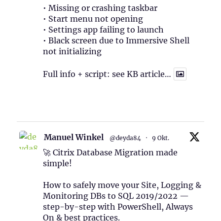
• Missing or crashing taskbar
• Start menu not opening
• Settings app failing to launch
• Black screen due to Immersive Shell
not initializing
Full info + script: see KB article…
1
Twitter
Manuel Winkel
@deyda84
·
9 Okt.
🚀 Citrix Database Migration made
simple!
How to safely move your Site, Logging &
Monitoring DBs to SQL 2019/2022 —
step-by-step with PowerShell, Always
On & best practices.