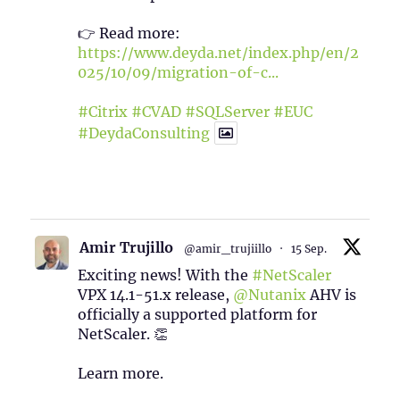
👉 Read more:
https://www.deyda.net/index.php/en/2
025/10/09/migration-of-c...
#Citrix
#CVAD
#SQLServer
#EUC
#DeydaConsulting
1
2
Twitter
Amir Trujillo
@amir_trujiillo
·
15 Sep.
Exciting news! With the
#NetScaler
VPX 14.1-51.x release,
@Nutanix
AHV is
officially a supported platform for
NetScaler. 👏
Learn more.