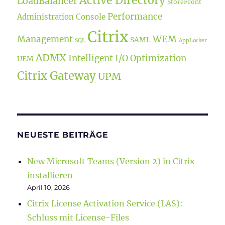
Active Directory
LoadBalancer
StoreFront
Performance
Administration Console
Citrix
WEM
Management
SAML
SQL
AppLocker
ADMX
Intelligent I/O Optimization
UEM
Citrix Gateway
UPM
NEUESTE BEITRÄGE
New Microsoft Teams (Version 2) in Citrix
installieren
April 10, 2026
Citrix License Activation Service (LAS):
Schluss mit License-Files