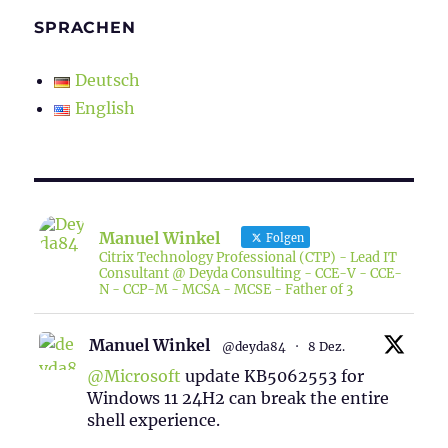
SPRACHEN
Deutsch
English
Manuel Winkel
Folgen
Citrix Technology Professional (CTP) - Lead IT
Consultant @ Deyda Consulting - CCE-V - CCE-
N - CCP-M - MCSA - MCSE - Father of 3
Manuel Winkel
@deyda84
·
8 Dez.
@Microsoft
update KB5062553 for
Windows 11 24H2 can break the entire
shell experience.