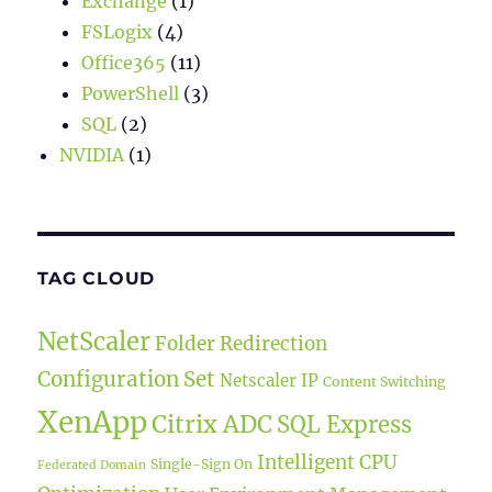
Exchange
(1)
FSLogix
(4)
Office365
(11)
PowerShell
(3)
SQL
(2)
NVIDIA
(1)
TAG CLOUD
NetScaler
Folder Redirection
Configuration Set
Netscaler IP
Content Switching
XenApp
Citrix ADC
SQL Express
Intelligent CPU
Single-Sign On
Federated Domain