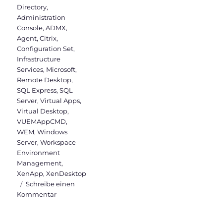
Directory
,
Administration
Console
,
ADMX
,
Agent
,
Citrix
,
Configuration Set
,
Infrastructure
Services
,
Microsoft
,
Remote Desktop
,
SQL Express
,
SQL
Server
,
Virtual Apps
,
Virtual Desktop
,
VUEMAppCMD
,
WEM
,
Windows
Server
,
Workspace
Environment
Management
,
XenApp
,
XenDesktop
Schreibe einen
zu
Kommentar
Installation
von