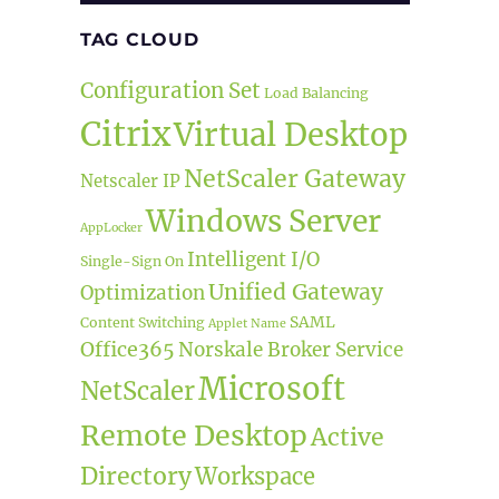
TAG CLOUD
Configuration Set
Load Balancing
Citrix
Virtual Desktop
NetScaler Gateway
Netscaler IP
Windows Server
AppLocker
Intelligent I/O
Single-Sign On
Unified Gateway
Optimization
SAML
Content Switching
Applet Name
Office365
Norskale Broker Service
Microsoft
NetScaler
Remote Desktop
Active
Directory
Workspace