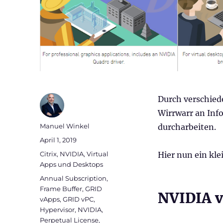
Durch verschiede
Wirrwarr an Inf
Autor
Manuel Winkel
durcharbeiten.
Veröffentlicht
April 1, 2019
am
Kategorien
Citrix
,
NVIDIA
,
Virtual
Hier nun ein kle
Apps und Desktops
Schlagwörter
Annual Subscription
,
Frame Buffer
,
GRID
NVIDIA v
vApps
,
GRID vPC
,
Hypervisor
,
NVIDIA
,
Perpetual License
,