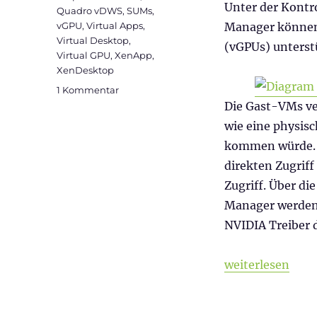
Unter der Kontr
Quadro vDWS
,
SUMs
,
vGPU
,
Virtual Apps
,
Manager können
Virtual Desktop
,
(vGPUs) unterst
Virtual GPU
,
XenApp
,
XenDesktop
zu
1 Kommentar
NVIDIA
Die Gast-VMs ve
vGPU
wie eine physis
Lizensierung
kommen würde. D
direkten Zugriff
Zugriff. Über di
Manager werden
NVIDIA Treiber 
„NVIDIA vGPU L
weiterlesen