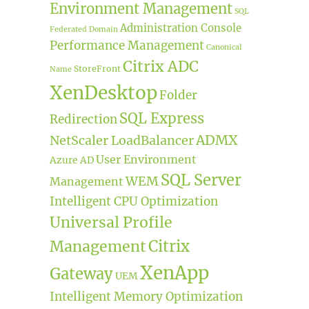
Environment Management
SQL
Administration Console
Federated Domain
Performance Management
Canonical
Citrix ADC
StoreFront
Name
XenDesktop
Folder
SQL Express
Redirection
ADMX
NetScaler LoadBalancer
User Environment
Azure AD
SQL Server
WEM
Management
Intelligent CPU Optimization
Universal Profile
Citrix
Management
XenApp
Gateway
UEM
Intelligent Memory Optimization