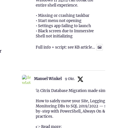
Windows 11 24H2 can break the
entire shell experience.
• Missing or crashing taskbar
• Start menu not opening
• Settings app failing to launch
• Black screen due to Immersive
Shell not initializing
Full info + script: see KB article…
r
1
Twitter
Manuel Winkel
9 Okt.
🚀 Citrix Database Migration made simple!
How to safely move your Site, Logging &
Monitoring DBs to SQL 2019/2022 — step-
by-step with PowerShell, Always On & best
practices.
👉 Read more: