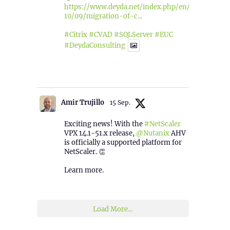
https://www.deyda.net/index.php/en/2025/
10/09/migration-of-c...
#Citrix
#CVAD
#SQLServer
#EUC
#DeydaConsulting
1
2
Twitter
Amir Trujillo
15 Sep.
Exciting news! With the
#NetScaler
VPX 14.1-51.x release,
@Nutanix
AHV
is officially a supported platform for
NetScaler. 👏
Learn more.
2
1
Twitter
Load More...