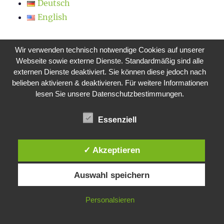
Deutsch
English
Wir verwenden technisch notwendige Cookies auf unserer
Webseite sowie externe Dienste. Standardmäßig sind alle
externen Dienste deaktiviert. Sie können diese jedoch nach
Manuel Winkel
belieben aktivieren & deaktivieren. Für weitere Informationen
Folgen
Citrix Technology Professional (CTP) - Lead IT
lesen Sie unsere Datenschutzbestimmungen.
Consultant @ Deyda Consulting - CCE-V - CCE-
N - CCP-M - MCSA - MCSE - Father of 3
Essenziell
Manuel Winkel
@deyda84
·
8 Dez.
✓ Akzeptieren
@Microsoft
update KB5062553 for
Windows 11 24H2 can break the entire
shell experience.
Auswahl speichern
• Missing or crashing taskbar
Personalsieren
• Start menu not opening
• Settings app failing to launch