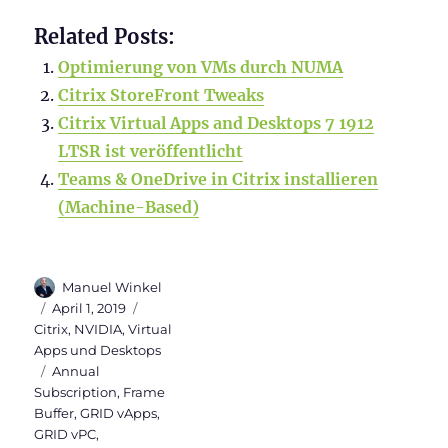
Related Posts:
Optimierung von VMs durch NUMA
Citrix StoreFront Tweaks
Citrix Virtual Apps and Desktops 7 1912
LTSR ist veröffentlicht
Teams & OneDrive in Citrix installieren
(Machine-Based)
Autor
Manuel Winkel
Veröffentlicht
Kategorien
April 1, 2019
am
Citrix
,
NVIDIA
,
Virtual
Apps und Desktops
Schlagwörter
Annual
Subscription
,
Frame
Buffer
,
GRID vApps
,
GRID vPC
,