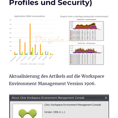
Profiles und Security)
Objects,
Transformer
Settings
und
Advanced
Settings)
Aktualisierung des Artikels auf die Workspace
Environment Management Version 1906.