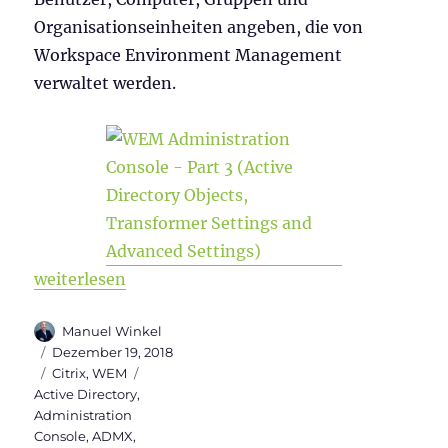
Organisationseinheiten angeben, die von
Workspace Environment Management
verwaltet werden.
„WEM Administration Console Version 1906 – Teil 3 
weiterlesen
Autor
Manuel Winkel
Veröffentlicht
Dezember 19, 2018
am
Kategorien
Schlagwörter
Citrix
,
WEM
Active Directory
,
Administration
Console
,
ADMX
,