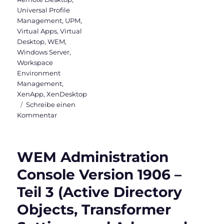
Universal Profile
Management
,
UPM
,
Virtual Apps
,
Virtual
Desktop
,
WEM
,
Windows Server
,
Workspace
Environment
Management
,
XenApp
,
XenDesktop
Schreibe einen
zu
Kommentar
Workspace
Environment
Management
WEM Administration
Version
1811
Console Version 1906 –
ist
Teil 3 (Active Directory
veröffentlicht
Objects, Transformer