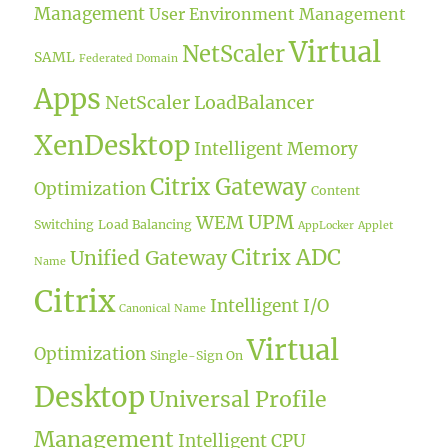
Management
User Environment Management
Virtual
NetScaler
SAML
Federated Domain
Apps
NetScaler LoadBalancer
XenDesktop
Intelligent Memory
Citrix Gateway
Optimization
Content
UPM
WEM
Switching
Load Balancing
AppLocker
Applet
Citrix ADC
Unified Gateway
Name
Citrix
Intelligent I/O
Canonical Name
Virtual
Optimization
Single-Sign On
Desktop
Universal Profile
Management
Intelligent CPU