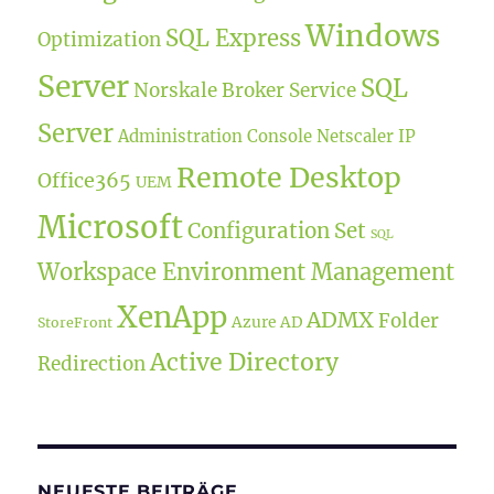
Windows
SQL Express
Optimization
Server
SQL
Norskale Broker Service
Server
Administration Console
Netscaler IP
Remote Desktop
Office365
UEM
Microsoft
Configuration Set
SQL
Workspace Environment Management
XenApp
ADMX
Folder
Azure AD
StoreFront
Active Directory
Redirection
NEUESTE BEITRÄGE