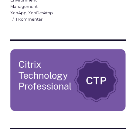
Management
,
XenApp
,
XenDesktop
zu
1 Kommentar
WEM
Administration
Console
Version
1906
–
Teil
2
(System
Optimization,
Policies
&
Profiles
und
Security)