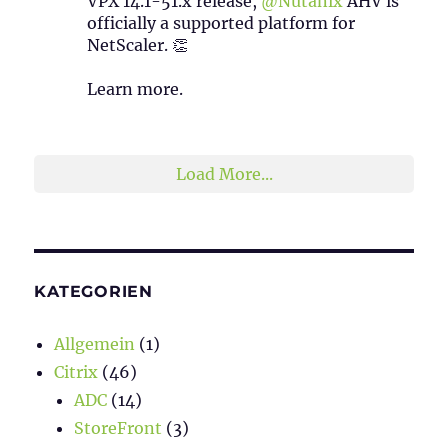
VPX 14.1-51.x release,
@Nutanix
AHV is
officially a supported platform for
NetScaler. 👏
Learn more.
2
1
Twitter
Load More...
KATEGORIEN
Allgemein
(1)
Citrix
(46)
ADC
(14)
StoreFront
(3)