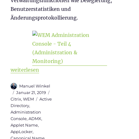
Verwaltungsfunktionen wie Delegierung,
Benutzerstatistiken und
Änderungsprotokollierung.
„WEM Administration Console Version 1906 – Teil 
weiterlesen
Autor
Manuel Winkel
Veröffentlicht
Kategorien
Januar 21, 2019
am
Schlagwörter
Citrix
,
WEM
Active
Directory
,
Administration
Console
,
ADMX
,
Applet Name
,
AppLocker
,
Canonical Name
,