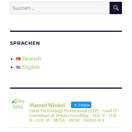
SU
Suchen
nach:
SPRACHEN
Deutsch
English
Manuel Winkel
Folgen
Citrix Technology Professional (CTP) - Lead IT
Consultant @ Deyda Consulting - CCE-V - CCE-
N - CCP-M - MCSA - MCSE - Father of 3