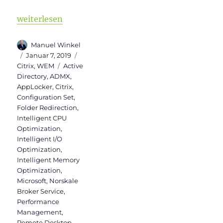
„Workspace Environment Management Version 1811 i
weiterlesen
Autor
Manuel Winkel
Veröffentlicht
Kategorien
Januar 7, 2019
am
Schlagwörter
Citrix
,
WEM
Active
Directory
,
ADMX
,
AppLocker
,
Citrix
,
Configuration Set
,
Folder Redirection
,
Intelligent CPU
Optimization
,
Intelligent I/O
Optimization
,
Intelligent Memory
Optimization
,
Microsoft
,
Norskale
Broker Service
,
Performance
Management
,
Remote Desktop
,