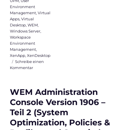
UPM
,
User
Environment
Management
,
Virtual
Apps
,
Virtual
Desktop
,
WEM
,
Windows Server
,
Workspace
Environment
Management
,
XenApp
,
XenDesktop
Schreibe einen
zu
Kommentar
WEM
Administration
Console
WEM Administration
Version
1906
Console Version 1906 –
–
Teil 2 (System
Teil
3
Optimization, Policies &
(Active
Directory