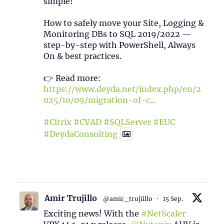
simple!
How to safely move your Site, Logging &
Monitoring DBs to SQL 2019/2022 —
step-by-step with PowerShell, Always
On & best practices.
👉 Read more:
https://www.deyda.net/index.php/en/2
025/10/09/migration-of-c...
#Citrix
#CVAD
#SQLServer
#EUC
#DeydaConsulting
1
2
Twitter
Amir Trujillo
@amir_trujiillo
·
15 Sep.
Exciting news! With the
#NetScaler