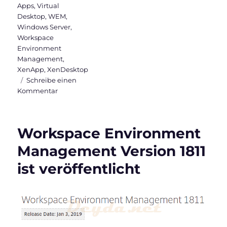
Apps
,
Virtual
Desktop
,
WEM
,
Windows Server
,
Workspace
Environment
Management
,
XenApp
,
XenDesktop
Schreibe einen
zu
Kommentar
WEM
Administration
Console
Workspace Environment
Version
1906
Management Version 1811
–
ist veröffentlicht
Teil
4
(Administration
&
Monitoring)