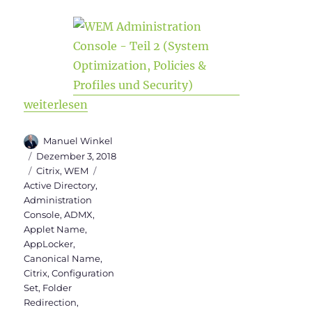
„WEM Administration Console Version 1906 – Teil 2 
weiterlesen
Autor
Manuel Winkel
Veröffentlicht
Dezember 3, 2018
am
Kategorien
Schlagwörter
Citrix
,
WEM
Active Directory
,
Administration
Console
,
ADMX
,
Applet Name
,
AppLocker
,
Canonical Name
,
Citrix
,
Configuration
Set
,
Folder
Redirection
,