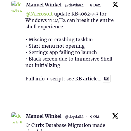
Manuel Winkel
@deyda84
·
8 Dez.
@Microsoft
update KB5062553 for
Windows 11 24H2 can break the entire
shell experience.
• Missing or crashing taskbar
• Start menu not opening
• Settings app failing to launch
• Black screen due to Immersive Shell
not initializing
Full info + script: see KB article…
1
Twitter
Manuel Winkel
@deyda84
·
9 Okt.
🚀 Citrix Database Migration made