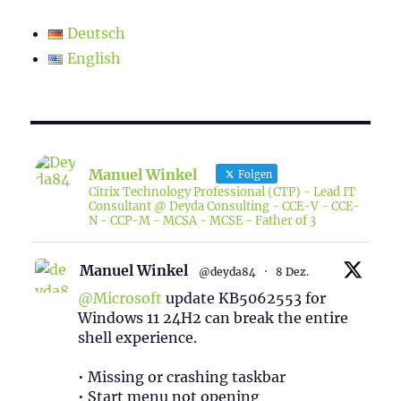
Deutsch
English
Manuel Winkel
Folgen
Citrix Technology Professional (CTP) - Lead IT
Consultant @ Deyda Consulting - CCE-V - CCE-
N - CCP-M - MCSA - MCSE - Father of 3
Manuel Winkel
@deyda84
·
8 Dez.
@Microsoft
update KB5062553 for
Windows 11 24H2 can break the entire
shell experience.
• Missing or crashing taskbar
• Start menu not opening