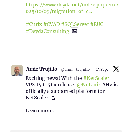
https://www.deyda.net/index.php/en/2
025/10/09/migration-of-c...
#Citrix
#CVAD
#SQLServer
#EUC
#DeydaConsulting
1
2
Twitter
Amir Trujillo
@amir_trujiillo
·
15 Sep.
Exciting news! With the
#NetScaler
VPX 14.1-51.x release,
@Nutanix
AHV is
officially a supported platform for
NetScaler. 👏
Learn more.
2
1
Twitter