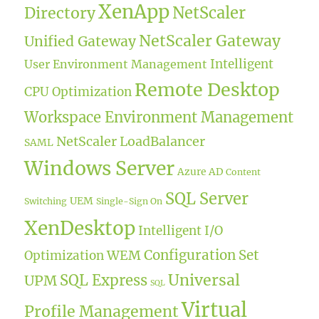
XenApp
NetScaler
Directory
NetScaler Gateway
Unified Gateway
Intelligent
User Environment Management
Remote Desktop
CPU Optimization
Workspace Environment Management
NetScaler LoadBalancer
SAML
Windows Server
Azure AD
Content
SQL Server
UEM
Switching
Single-Sign On
XenDesktop
Intelligent I/O
WEM
Configuration Set
Optimization
Universal
SQL Express
UPM
SQL
Virtual
Profile Management