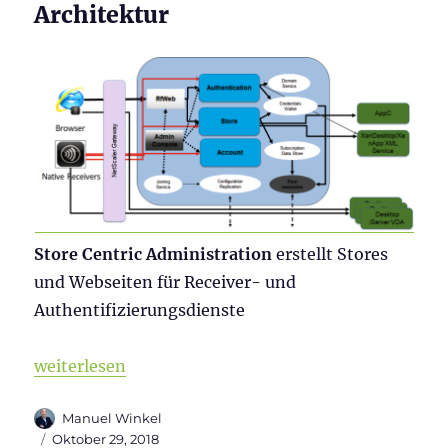
Architektur
Store Centric Administration
erstellt Stores
und Webseiten für Receiver- und
Authentifizierungsdienste
„Citrix StoreFront Tweaks“
weiterlesen
Autor
Manuel Winkel
Veröffentlicht
Oktober 29, 2018