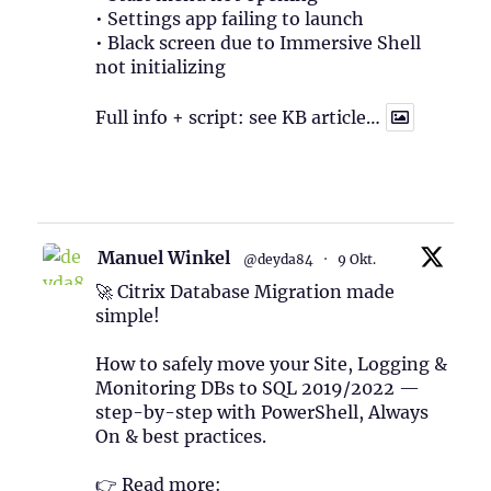
• Settings app failing to launch
• Black screen due to Immersive Shell
not initializing
Full info + script: see KB article…
1
Twitter
Manuel Winkel
@deyda84
·
9 Okt.
🚀 Citrix Database Migration made
simple!
How to safely move your Site, Logging &
Monitoring DBs to SQL 2019/2022 —
step-by-step with PowerShell, Always
On & best practices.
👉 Read more: