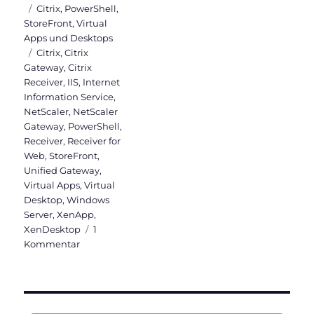
am
Kategorien
Citrix
,
PowerShell
,
StoreFront
,
Virtual
Apps und Desktops
Schlagwörter
Citrix
,
Citrix
Gateway
,
Citrix
Receiver
,
IIS
,
Internet
Information Service
,
NetScaler
,
NetScaler
Gateway
,
PowerShell
,
Receiver
,
Receiver for
Web
,
StoreFront
,
Unified Gateway
,
Virtual Apps
,
Virtual
Desktop
,
Windows
Server
,
XenApp
,
XenDesktop
1
zu
Kommentar
Citrix
StoreFront
Tweaks