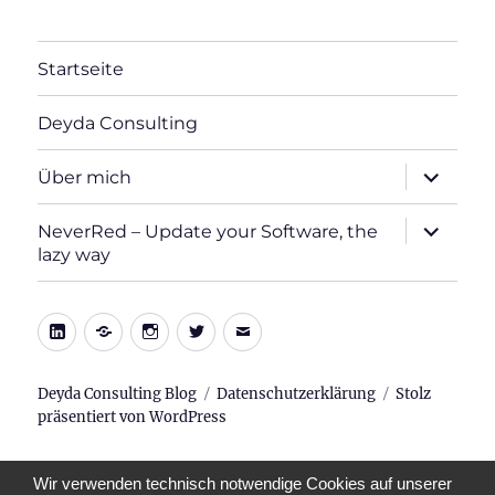
Startseite
Deyda Consulting
Unterme
Über mich
öffnen
Unterme
NeverRed – Update your Software, the
öffnen
lazy way
LinkedIn
Xing
Instagram
Twitter
E-
Mail
Deyda Consulting Blog
Datenschutzerklärung
Stolz
präsentiert von WordPress
Wir verwenden technisch notwendige Cookies auf unserer