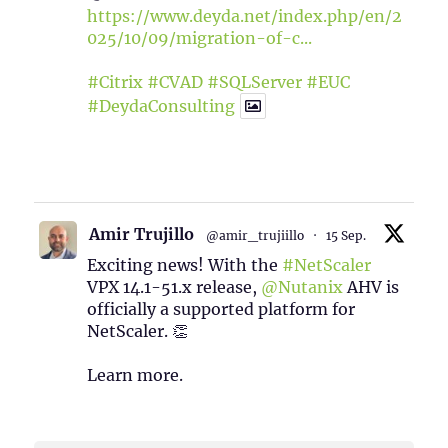
https://www.deyda.net/index.php/en/2
025/10/09/migration-of-c...
#Citrix
#CVAD
#SQLServer
#EUC
#DeydaConsulting
1
2
Twitter
Amir Trujillo
@amir_trujiillo
·
15 Sep.
Exciting news! With the
#NetScaler
VPX 14.1-51.x release,
@Nutanix
AHV is
officially a supported platform for
NetScaler. 👏
Learn more.
2
1
Twitter