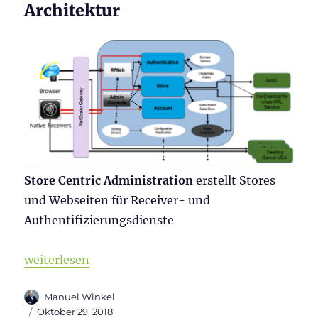
Architektur
Store Centric Administration
erstellt Stores
und Webseiten für Receiver- und
Authentifizierungsdienste
„Citrix StoreFront Tweaks“
weiterlesen
Autor
Manuel Winkel
Veröffentlicht
Oktober 29, 2018