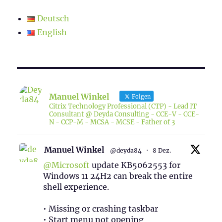
Deutsch
English
Manuel Winkel
Folgen
Citrix Technology Professional (CTP) - Lead IT
Consultant @ Deyda Consulting - CCE-V - CCE-
N - CCP-M - MCSA - MCSE - Father of 3
Manuel Winkel
@deyda84
·
8 Dez.
@Microsoft
update KB5062553 for
Windows 11 24H2 can break the entire
shell experience.
• Missing or crashing taskbar
• Start menu not opening