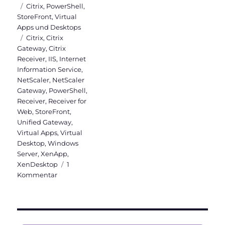
am
Kategorien
Citrix
,
PowerShell
,
StoreFront
,
Virtual
Apps und Desktops
Schlagwörter
Citrix
,
Citrix
Gateway
,
Citrix
Receiver
,
IIS
,
Internet
Information Service
,
NetScaler
,
NetScaler
Gateway
,
PowerShell
,
Receiver
,
Receiver for
Web
,
StoreFront
,
Unified Gateway
,
Virtual Apps
,
Virtual
Desktop
,
Windows
Server
,
XenApp
,
XenDesktop
1
zu
Kommentar
Citrix
StoreFront
Tweaks