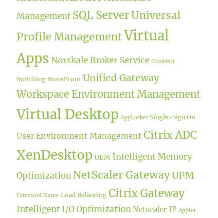
SQL Server
Universal
Management
Virtual
Profile Management
Apps
Norskale Broker Service
Content
Unified Gateway
Switching
StoreFront
Workspace Environment Management
Virtual Desktop
Single-Sign On
AppLocker
Citrix ADC
User Environment Management
XenDesktop
Intelligent Memory
UEM
NetScaler Gateway
UPM
Optimization
Citrix Gateway
Load Balancing
Canonical Name
Intelligent I/O Optimization
Netscaler IP
Applet