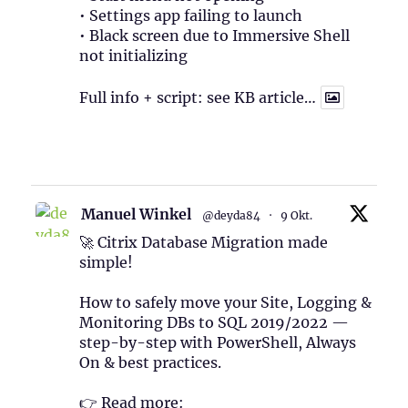
• Settings app failing to launch
• Black screen due to Immersive Shell
not initializing
Full info + script: see KB article…
1
Twitter
Manuel Winkel
@deyda84
·
9 Okt.
🚀 Citrix Database Migration made
simple!
How to safely move your Site, Logging &
Monitoring DBs to SQL 2019/2022 —
step-by-step with PowerShell, Always
On & best practices.
👉 Read more: