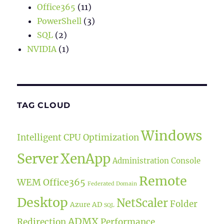
Office365
(11)
PowerShell
(3)
SQL
(2)
NVIDIA
(1)
TAG CLOUD
Windows
Intelligent CPU Optimization
Server
XenApp
Administration Console
Remote
WEM
Office365
Federated Domain
Desktop
NetScaler
Folder
Azure AD
SQL
ADMX
Redirection
Performance