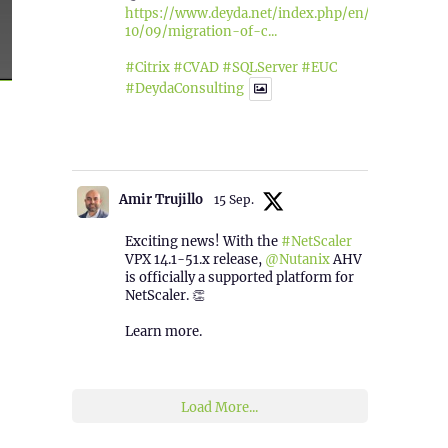
https://www.deyda.net/index.php/en/2025/
10/09/migration-of-c...
#Citrix
#CVAD
#SQLServer
#EUC
#DeydaConsulting
1
2
Twitter
Amir Trujillo
15 Sep.
Exciting news! With the
#NetScaler
VPX 14.1-51.x release,
@Nutanix
AHV
is officially a supported platform for
NetScaler. 👏
Learn more.
2
1
Twitter
Load More...