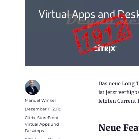
Das neue Long T
ist jetzt verfüg
Autor
Manuel Winkel
letzten Current
Veröffentlicht
Dezember 11, 2019
am
Kategorien
Citrix
,
StoreFront
,
Virtual Apps und
Neue Fea
Desktops