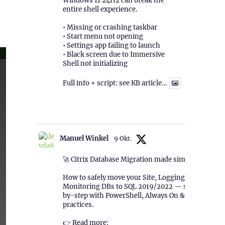
Windows 11 24H2 can break the
entire shell experience.
• Missing or crashing taskbar
• Start menu not opening
• Settings app failing to launch
• Black screen due to Immersive
Shell not initializing
Full info + script: see KB article…
1
Twitter
Manuel Winkel
9 Okt.
🚀 Citrix Database Migration made simple!
How to safely move your Site, Logging &
Monitoring DBs to SQL 2019/2022 — step-
by-step with PowerShell, Always On & best
practices.
👉 Read more: