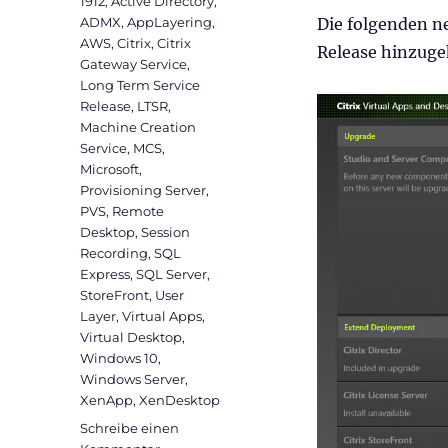
Schlagwörter
1912
,
Active Directory
,
ADMX
,
AppLayering
,
Die folgenden n
AWS
,
Citrix
,
Citrix
Release hinzug
Gateway Service
,
Long Term Service
Release
,
LTSR
,
Machine Creation
Service
,
MCS
,
Microsoft
,
Provisioning Server
,
PVS
,
Remote
Desktop
,
Session
Recording
,
SQL
Express
,
SQL Server
,
StoreFront
,
User
Layer
,
Virtual Apps
,
Virtual Desktop
,
Windows 10
,
Windows Server
,
XenApp
,
XenDesktop
Schreibe einen