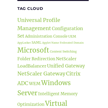
TAG CLOUD
Universal Profile
Management
Configuration
Set
Administration Console
UEM
SAML
AppLocker
Applet Name
Federated Domain
Microsoft
Content Switching
NetScaler
Folder Redirection
Unified Gateway
LoadBalancer
NetScaler Gateway
Citrix
Windows
ADC
WEM
Server
Intelligent Memory
Virtual
Optimization