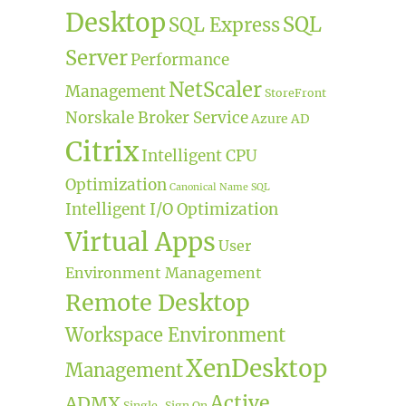
Desktop
SQL
SQL Express
Server
Performance
NetScaler
Management
StoreFront
Norskale Broker Service
Azure AD
Citrix
Intelligent CPU
Optimization
Canonical Name
SQL
Intelligent I/O Optimization
Virtual Apps
User
Environment Management
Remote Desktop
Workspace Environment
XenDesktop
Management
Active
ADMX
Single-Sign On