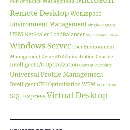
Microsoft
Performance Management
Remote Desktop
Workspace
Environment Management
Single-Sign On
UPM
NetScaler LoadBalancer
SQL
Canonical Name
Windows Server
User Environment
Management
Administration Console
Azure AD
Intelligent I/O Optimization
Content Switching
Universal Profile Management
WEM
Intelligent CPU Optimization
StoreFront
Virtual Desktop
SQL Express