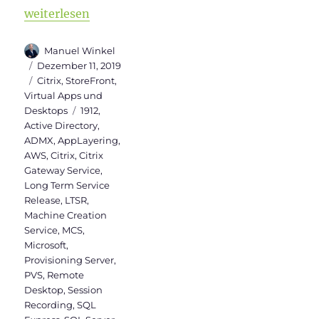
„Citrix Virtual Apps and Desktops 7 1912 LTSR ist ve
weiterlesen
Autor
Manuel Winkel
Veröffentlicht
Dezember 11, 2019
am
Kategorien
Citrix
,
StoreFront
,
Virtual Apps und
Schlagwörter
Desktops
1912
,
Active Directory
,
ADMX
,
AppLayering
,
AWS
,
Citrix
,
Citrix
Gateway Service
,
Long Term Service
Release
,
LTSR
,
Machine Creation
Service
,
MCS
,
Microsoft
,
Provisioning Server
,
PVS
,
Remote
Desktop
,
Session
Recording
,
SQL