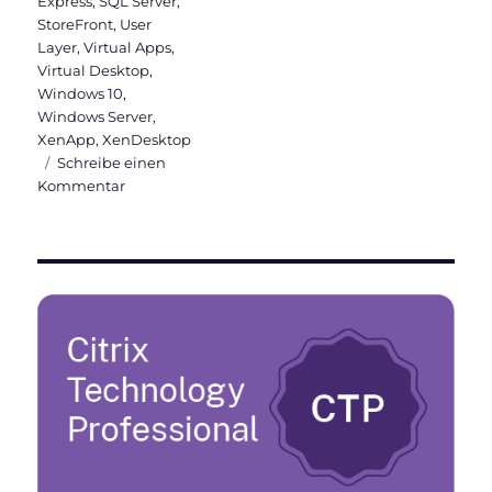
Express
,
SQL Server
,
StoreFront
,
User
Layer
,
Virtual Apps
,
Virtual Desktop
,
Windows 10
,
Windows Server
,
XenApp
,
XenDesktop
Schreibe einen
zu
Kommentar
Citrix
Virtual
Apps
and
Desktops
7
1912
LTSR
ist
veröffentlicht