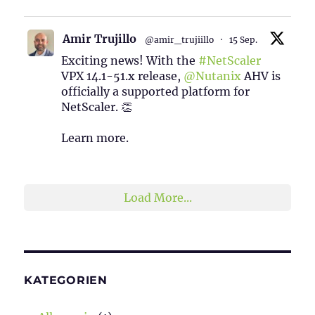
Amir Trujillo
@amir_trujiillo
·
15 Sep.
Exciting news! With the
#NetScaler
VPX 14.1-51.x release,
@Nutanix
AHV is
officially a supported platform for
NetScaler. 👏
Learn more.
2
1
Twitter
Load More...
KATEGORIEN