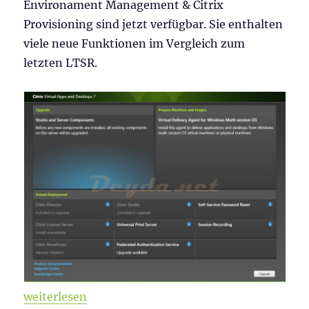
Environament Management & Citrix
Provisioning sind jetzt verfügbar. Sie enthalten
viele neue Funktionen im Vergleich zum
letzten LTSR.
„Citrix Virtual Apps and Desktops & WEM 2003 ist v
weiterlesen