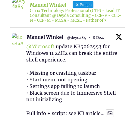
Manuel Winkel
Folgen
Citrix Technology Professional (CTP) - Lead IT
Consultant @ Deyda Consulting - CCE-V - CCE-
N - CCP-M - MCSA - MCSE - Father of 3
Manuel Winkel
@deyda84
·
8 Dez.
@Microsoft
update KB5062553 for
Windows 11 24H2 can break the entire
shell experience.
• Missing or crashing taskbar
• Start menu not opening
• Settings app failing to launch
• Black screen due to Immersive Shell
not initializing
Full info + script: see KB article…
1
Twitter