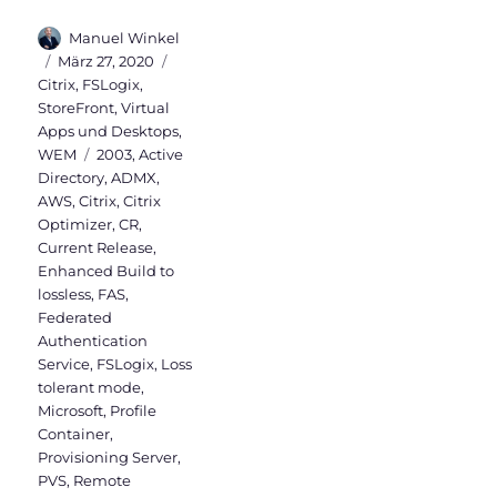
Autor
Manuel Winkel
Veröffentlicht
Kategorien
März 27, 2020
am
Citrix
,
FSLogix
,
StoreFront
,
Virtual
Apps und Desktops
,
Schlagwörter
WEM
2003
,
Active
Directory
,
ADMX
,
AWS
,
Citrix
,
Citrix
Optimizer
,
CR
,
Current Release
,
Enhanced Build to
lossless
,
FAS
,
Federated
Authentication
Service
,
FSLogix
,
Loss
tolerant mode
,
Microsoft
,
Profile
Container
,
Provisioning Server
,
PVS
,
Remote