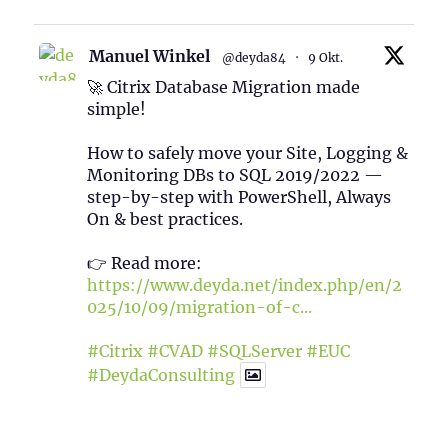
Manuel Winkel
@deyda84
·
9 Okt.
🚀 Citrix Database Migration made
simple!
How to safely move your Site, Logging &
Monitoring DBs to SQL 2019/2022 —
step-by-step with PowerShell, Always
On & best practices.
👉 Read more:
https://www.deyda.net/index.php/en/2
025/10/09/migration-of-c...
#Citrix
#CVAD
#SQLServer
#EUC
#DeydaConsulting
1
2
Twitter