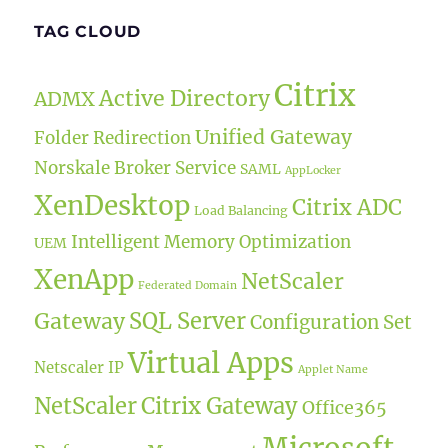
TAG CLOUD
Citrix
Active Directory
ADMX
Unified Gateway
Folder Redirection
Norskale Broker Service
SAML
AppLocker
XenDesktop
Citrix ADC
Load Balancing
Intelligent Memory Optimization
UEM
XenApp
NetScaler
Federated Domain
SQL Server
Gateway
Configuration Set
Virtual Apps
Netscaler IP
Applet Name
NetScaler
Citrix Gateway
Office365