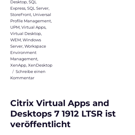
Desktop
,
SQL
Express
,
SQL Server
,
StoreFront
,
Universal
Profile Management
,
UPM
,
Virtual Apps
,
Virtual Desktop
,
WEM
,
Windows
Server
,
Workspace
Environment
Management
,
XenApp
,
XenDesktop
Schreibe einen
zu
Kommentar
Citrix
Virtual
Apps
Citrix Virtual Apps and
and
Desktops
Desktops 7 1912 LTSR ist
&
veröffentlicht
WEM
2003
ist