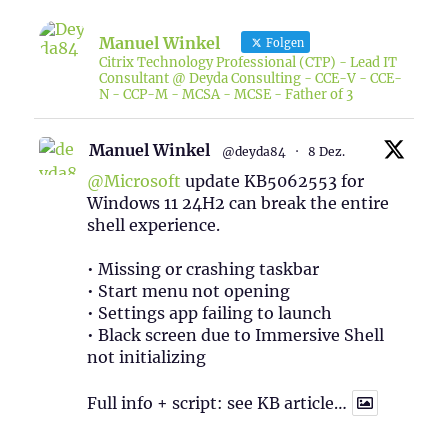
Manuel Winkel
Folgen
Citrix Technology Professional (CTP) - Lead IT
Consultant @ Deyda Consulting - CCE-V - CCE-
N - CCP-M - MCSA - MCSE - Father of 3
Manuel Winkel
@deyda84
·
8 Dez.
@Microsoft
update KB5062553 for
Windows 11 24H2 can break the entire
shell experience.
• Missing or crashing taskbar
• Start menu not opening
• Settings app failing to launch
• Black screen due to Immersive Shell
not initializing
Full info + script: see KB article…