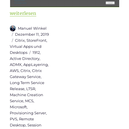
„Citrix Virtual Apps and Desktops 7 1912 LTSR ist ve
weiterlesen
Autor
Manuel Winkel
Veröffentlicht
Dezember 11, 2019
am
Kategorien
Citrix
,
StoreFront
,
Virtual Apps und
Schlagwörter
Desktops
1912
,
Active Directory
,
ADMX
,
AppLayering
,
AWS
,
Citrix
,
Citrix
Gateway Service
,
Long Term Service
Release
,
LTSR
,
Machine Creation
Service
,
MCS
,
Microsoft
,
Provisioning Server
,
PVS
,
Remote
Desktop
,
Session