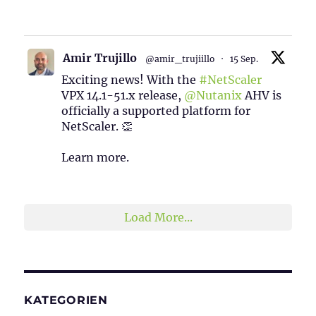
1
2
Twitter
Amir Trujillo
@amir_trujiillo
·
15 Sep.
Exciting news! With the
#NetScaler
VPX 14.1-51.x release,
@Nutanix
AHV is
officially a supported platform for
NetScaler. 👏
Learn more.
2
1
Twitter
Load More...
KATEGORIEN