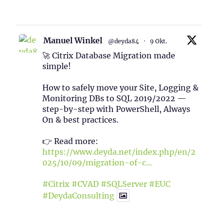
1
Twitter
Manuel Winkel
@deyda84
·
9 Okt.
🚀 Citrix Database Migration made
simple!
How to safely move your Site, Logging &
Monitoring DBs to SQL 2019/2022 —
step-by-step with PowerShell, Always
On & best practices.
👉 Read more:
https://www.deyda.net/index.php/en/2
025/10/09/migration-of-c...
#Citrix
#CVAD
#SQLServer
#EUC
#DeydaConsulting