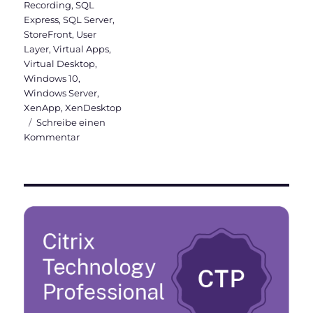
Recording
,
SQL
Express
,
SQL Server
,
StoreFront
,
User
Layer
,
Virtual Apps
,
Virtual Desktop
,
Windows 10
,
Windows Server
,
XenApp
,
XenDesktop
Schreibe einen
zu
Kommentar
Citrix
Virtual
Apps
and
Desktops
7
1912
LTSR
ist
veröffentlicht