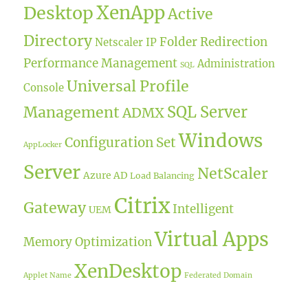
XenApp
Desktop
Active
Directory
Folder Redirection
Netscaler IP
Performance Management
Administration
SQL
Universal Profile
Console
SQL Server
Management
ADMX
Windows
Configuration Set
AppLocker
Server
NetScaler
Azure AD
Load Balancing
Citrix
Gateway
Intelligent
UEM
Virtual Apps
Memory Optimization
XenDesktop
Applet Name
Federated Domain