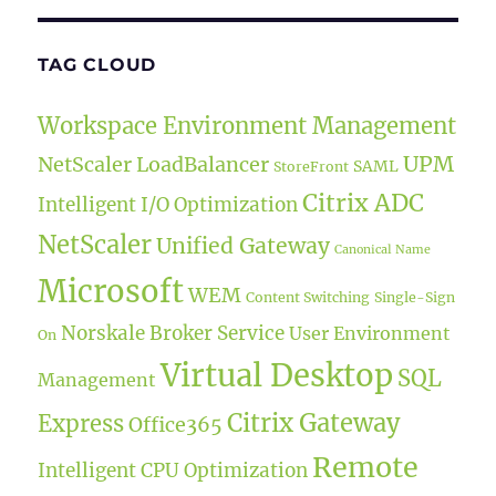
TAG CLOUD
Workspace Environment Management
UPM
NetScaler LoadBalancer
SAML
StoreFront
Citrix ADC
Intelligent I/O Optimization
NetScaler
Unified Gateway
Canonical Name
Microsoft
WEM
Content Switching
Single-Sign
Norskale Broker Service
User Environment
On
Virtual Desktop
SQL
Management
Citrix Gateway
Express
Office365
Remote
Intelligent CPU Optimization