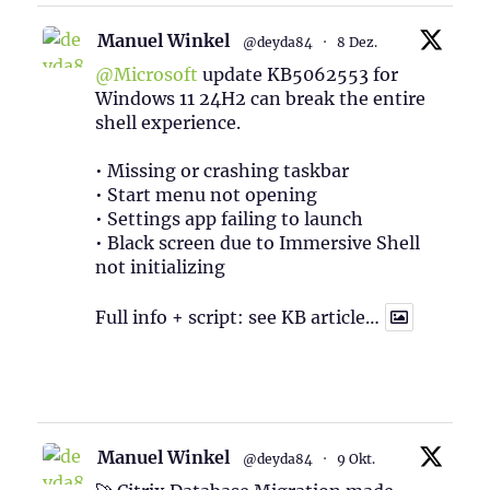
Manuel Winkel
@deyda84
·
8 Dez.
@Microsoft
update KB5062553 for
Windows 11 24H2 can break the entire
shell experience.
• Missing or crashing taskbar
• Start menu not opening
• Settings app failing to launch
• Black screen due to Immersive Shell
not initializing
Full info + script: see KB article…
1
Twitter
Manuel Winkel
@deyda84
·
9 Okt.