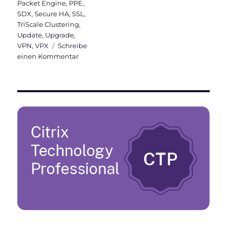
Packet Engine
,
PPE
,
SDX
,
Secure HA
,
SSL
,
TriScale Clustering
,
Update
,
Upgrade
,
VPN
,
VPX
Schreibe
zu
einen Kommentar
Citrix
ADC
101
–
Grundlagen