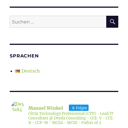
SU
Suchen
nach:
SPRACHEN
Deutsch
Manuel Winkel
Folgen
Citrix Technology Professional (CTP) - Lead IT
Consultant @ Deyda Consulting - CCE-V - CCE-
N - CCP-M - MCSA - MCSE - Father of 3