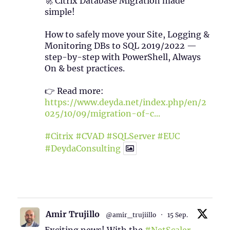
🚀 Citrix Database Migration made
simple!
How to safely move your Site, Logging &
Monitoring DBs to SQL 2019/2022 —
step-by-step with PowerShell, Always
On & best practices.
👉 Read more:
https://www.deyda.net/index.php/en/2
025/10/09/migration-of-c...
#Citrix
#CVAD
#SQLServer
#EUC
#DeydaConsulting
1
2
Twitter
Amir Trujillo
@amir_trujiillo
·
15 Sep.
Exciting news! With the
#NetScaler