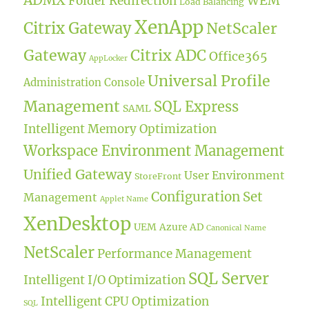
WEM
Folder Redirection
Load Balancing
XenApp
Citrix Gateway
NetScaler
Gateway
Citrix ADC
Office365
AppLocker
Universal Profile
Administration Console
Management
SQL Express
SAML
Intelligent Memory Optimization
Workspace Environment Management
Unified Gateway
User Environment
StoreFront
Configuration Set
Management
Applet Name
XenDesktop
UEM
Azure AD
Canonical Name
NetScaler
Performance Management
SQL Server
Intelligent I/O Optimization
Intelligent CPU Optimization
SQL