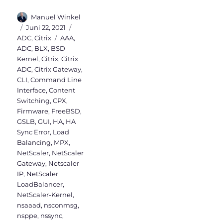
Autor
Manuel Winkel
Veröffentlicht
Kategorien
Juni 22, 2021
am
Schlagwörter
ADC
,
Citrix
AAA
,
ADC
,
BLX
,
BSD
Kernel
,
Citrix
,
Citrix
ADC
,
Citrix Gateway
,
CLI
,
Command Line
Interface
,
Content
Switching
,
CPX
,
Firmware
,
FreeBSD
,
GSLB
,
GUI
,
HA
,
HA
Sync Error
,
Load
Balancing
,
MPX
,
NetScaler
,
NetScaler
Gateway
,
Netscaler
IP
,
NetScaler
LoadBalancer
,
NetScaler-Kernel
,
nsaaad
,
nsconmsg
,
nsppe
,
nssync
,