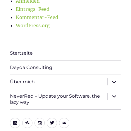
Anmelden
Eintrags-Feed
Kommentar-Feed
WordPress.org
Startseite
Deyda Consulting
Unterme
Über mich
öffnen
Unterme
NeverRed – Update your Software, the
öffnen
lazy way
LinkedIn
Xing
Instagram
Twitter
E-
Mail