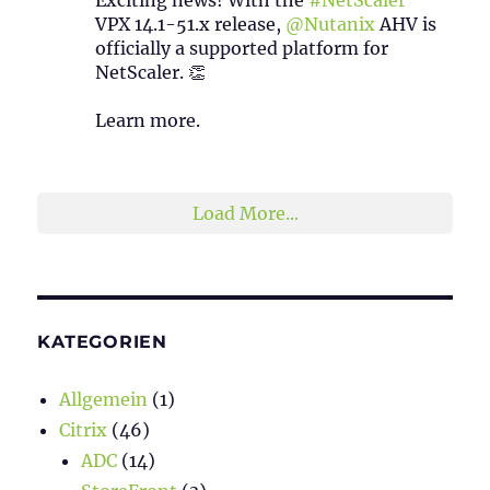
VPX 14.1-51.x release,
@Nutanix
AHV is
officially a supported platform for
NetScaler. 👏
Learn more.
2
1
Twitter
Load More...
KATEGORIEN
Allgemein
(1)
Citrix
(46)
ADC
(14)