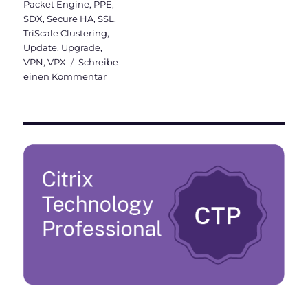
Packet Engine
,
PPE
,
SDX
,
Secure HA
,
SSL
,
TriScale Clustering
,
Update
,
Upgrade
,
VPN
,
VPX
Schreibe
zu
einen Kommentar
Citrix
ADC
101
–
Grundlagen