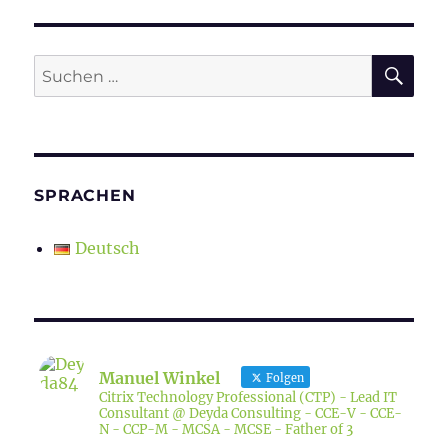
SU
Suchen
nach:
SPRACHEN
Deutsch
Manuel Winkel
Folgen
Citrix Technology Professional (CTP) - Lead IT
Consultant @ Deyda Consulting - CCE-V - CCE-
N - CCP-M - MCSA - MCSE - Father of 3