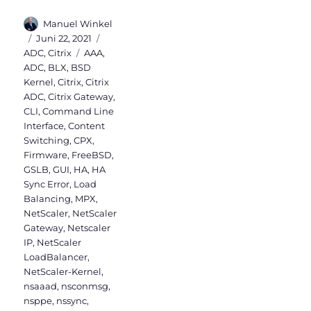
Autor
Manuel Winkel
Veröffentlicht
Kategorien
Juni 22, 2021
am
Schlagwörter
ADC
,
Citrix
AAA
,
ADC
,
BLX
,
BSD
Kernel
,
Citrix
,
Citrix
ADC
,
Citrix Gateway
,
CLI
,
Command Line
Interface
,
Content
Switching
,
CPX
,
Firmware
,
FreeBSD
,
GSLB
,
GUI
,
HA
,
HA
Sync Error
,
Load
Balancing
,
MPX
,
NetScaler
,
NetScaler
Gateway
,
Netscaler
IP
,
NetScaler
LoadBalancer
,
NetScaler-Kernel
,
nsaaad
,
nsconmsg
,
nsppe
,
nssync
,