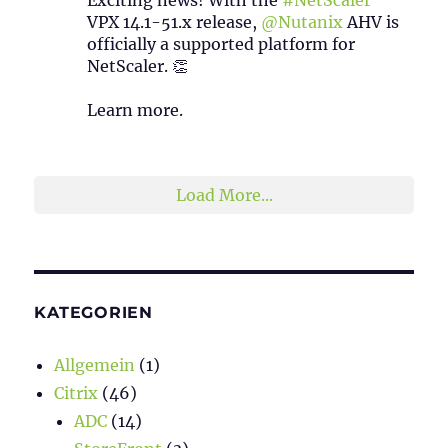
VPX 14.1-51.x release,
@Nutanix
AHV is
officially a supported platform for
NetScaler. 👏
Learn more.
2
1
Twitter
Load More...
KATEGORIEN
Allgemein
(1)
Citrix
(46)
ADC
(14)