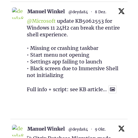
Manuel Winkel
@deyda84
·
8 Dez.
@Microsoft
update KB5062553 for
Windows 11 24H2 can break the entire
shell experience.
• Missing or crashing taskbar
• Start menu not opening
• Settings app failing to launch
• Black screen due to Immersive Shell
not initializing
Full info + script: see KB article…
1
Twitter
Manuel Winkel
@deyda84
·
9 Okt.