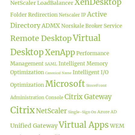
XenDesktop
NetScaler LoadBalancer
Active
Folder Redirection
Netscaler IP
Directory
ADMX
Norskale Broker Service
Virtual
Remote Desktop
Desktop
XenApp
Performance
Management
Intelligent Memory
SAML
Optimization
Intelligent I/O
Canonical Name
Microsoft
Optimization
StoreFront
Citrix Gateway
Administration Console
Citrix
NetScaler
Azure AD
Single-Sign On
Virtual Apps
Unified Gateway
WEM