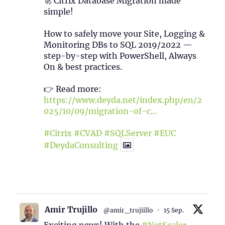
🚀 Citrix Database Migration made
simple!
How to safely move your Site, Logging &
Monitoring DBs to SQL 2019/2022 —
step-by-step with PowerShell, Always
On & best practices.
👉 Read more:
https://www.deyda.net/index.php/en/2
025/10/09/migration-of-c...
#Citrix
#CVAD
#SQLServer
#EUC
#DeydaConsulting
1
2
Twitter
Amir Trujillo
@amir_trujiillo
·
15 Sep.
Exciting news! With the
#NetScaler