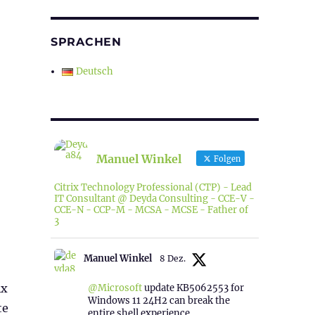
SPRACHEN
Deutsch
Manuel Winkel
Folgen
Citrix Technology Professional (CTP) - Lead
IT Consultant @ Deyda Consulting - CCE-V -
CCE-N - CCP-M - MCSA - MCSE - Father of
3
Manuel Winkel
8 Dez.
ix
@Microsoft
update KB5062553 for
Windows 11 24H2 can break the
te
entire shell experience.