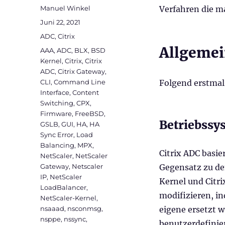
Autor
Manuel Winkel
Verfahren die m
Veröffentlicht
Juni 22, 2021
am
Kategorien
ADC
,
Citrix
Allgemei
Schlagwörter
AAA
,
ADC
,
BLX
,
BSD
Kernel
,
Citrix
,
Citrix
ADC
,
Citrix Gateway
,
CLI
,
Command Line
Folgend erstmal
Interface
,
Content
Switching
,
CPX
,
Firmware
,
FreeBSD
,
Betriebssy
GSLB
,
GUI
,
HA
,
HA
Sync Error
,
Load
Balancing
,
MPX
,
Citrix ADC basi
NetScaler
,
NetScaler
Gateway
,
Netscaler
Gegensatz zu de
IP
,
NetScaler
Kernel und Citri
LoadBalancer
,
modifizieren, i
NetScaler-Kernel
,
nsaaad
,
nsconmsg
,
eigene ersetzt 
nsppe
,
nssync
,
benutzerdefinie