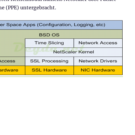
ne (PPE) untergebracht.
 – Grundlagen“