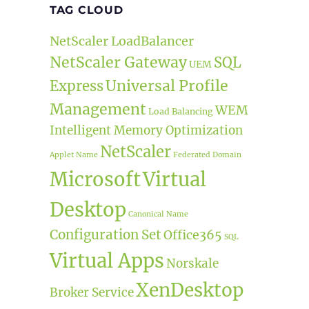
TAG CLOUD
NetScaler LoadBalancer
NetScaler Gateway
SQL
UEM
Universal Profile
Express
Management
WEM
Load Balancing
Intelligent Memory Optimization
NetScaler
Applet Name
Federated Domain
Microsoft
Virtual
Desktop
Canonical Name
Configuration Set
Office365
SQL
Virtual Apps
Norskale
XenDesktop
Broker Service