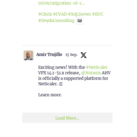
10/09/migration-of-c...
#Citrix
#CVAD
#SQLServer
#EUC
#DeydaConsulting
1
2
Twitter
Amir Trujillo
15 Sep.
Exciting news! With the
#NetScaler
VPX 14.1-51.x release,
@Nutanix
AHV
is officially a supported platform for
NetScaler. 👏
Learn more.
2
1
Twitter
Load More...