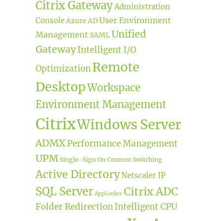
Citrix Gateway
Administration
User Environment
Console
Azure AD
Unified
Management
SAML
Gateway
Intelligent I/O
Remote
Optimization
Desktop
Workspace
Environment Management
Citrix
Windows Server
ADMX
Performance Management
UPM
Single-Sign On
Content Switching
Active Directory
Netscaler IP
SQL Server
Citrix ADC
AppLocker
Folder Redirection
Intelligent CPU