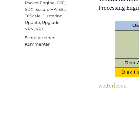
Packet Engine
,
PPE
,
Processing Engi
SDX
,
Secure HA
,
SSL
,
TriScale Clustering
,
Update
,
Upgrade
,
VPN
,
VPX
Schreibe einen
zu
Kommentar
Citrix
ADC
101
–
Grundlagen
„Citrix ADC 101
weiterlesen