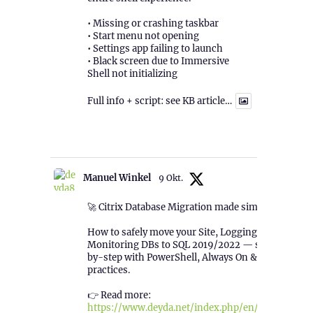
• Missing or crashing taskbar
• Start menu not opening
• Settings app failing to launch
• Black screen due to Immersive
Shell not initializing
Full info + script: see KB article…
1
Twitter
Manuel Winkel
9 Okt.
🚀 Citrix Database Migration made simple!
How to safely move your Site, Logging &
Monitoring DBs to SQL 2019/2022 — step-
by-step with PowerShell, Always On & best
practices.
👉 Read more:
https://www.deyda.net/index.php/en/2025/