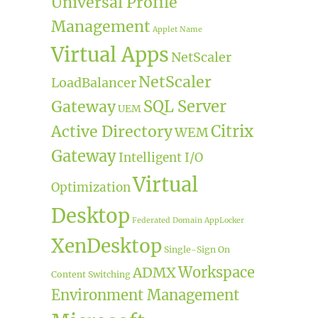
Universal Profile
Management
Applet Name
Virtual Apps
NetScaler
NetScaler
LoadBalancer
SQL Server
Gateway
UEM
Citrix
Active Directory
WEM
Gateway
Intelligent I/O
Virtual
Optimization
Desktop
Federated Domain
AppLocker
XenDesktop
Single-Sign On
Workspace
ADMX
Content Switching
Environment Management