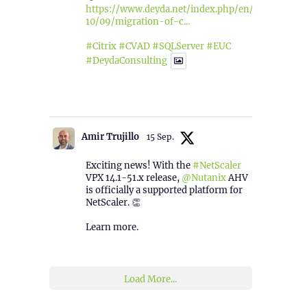
https://www.deyda.net/index.php/en/2025/
10/09/migration-of-c...
#Citrix
#CVAD
#SQLServer
#EUC
#DeydaConsulting
1
2
Twitter
Amir Trujillo
15 Sep.
Exciting news! With the
#NetScaler
VPX 14.1-51.x release,
@Nutanix
AHV
is officially a supported platform for
NetScaler. 👏
Learn more.
2
1
Twitter
Load More...