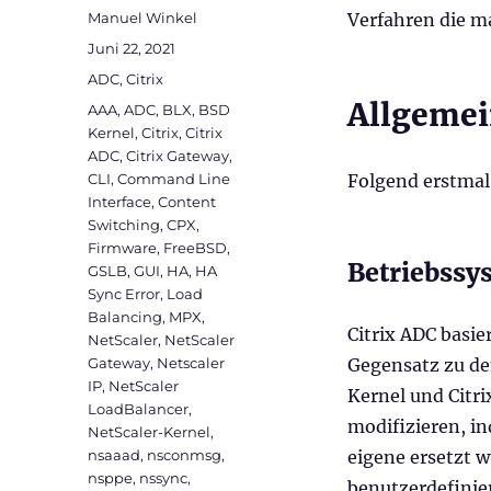
Autor
Manuel Winkel
Verfahren die m
Veröffentlicht
Juni 22, 2021
am
Kategorien
ADC
,
Citrix
Allgemei
Schlagwörter
AAA
,
ADC
,
BLX
,
BSD
Kernel
,
Citrix
,
Citrix
ADC
,
Citrix Gateway
,
CLI
,
Command Line
Folgend erstmal
Interface
,
Content
Switching
,
CPX
,
Firmware
,
FreeBSD
,
Betriebssy
GSLB
,
GUI
,
HA
,
HA
Sync Error
,
Load
Balancing
,
MPX
,
Citrix ADC basi
NetScaler
,
NetScaler
Gateway
,
Netscaler
Gegensatz zu de
IP
,
NetScaler
Kernel und Citri
LoadBalancer
,
modifizieren, i
NetScaler-Kernel
,
nsaaad
,
nsconmsg
,
eigene ersetzt 
nsppe
,
nssync
,
benutzerdefinie