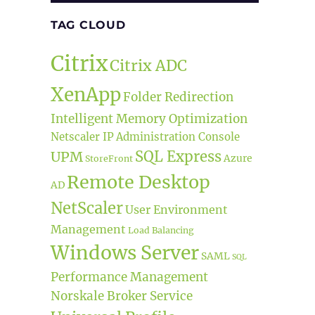
TAG CLOUD
Citrix
Citrix ADC
XenApp
Folder Redirection
Intelligent Memory Optimization
Netscaler IP
Administration Console
SQL Express
UPM
Azure
StoreFront
Remote Desktop
AD
NetScaler
User Environment
Management
Load Balancing
Windows Server
SAML
SQL
Performance Management
Norskale Broker Service