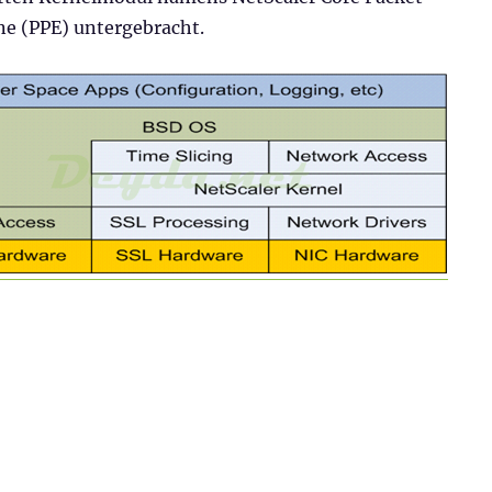
ne (PPE) untergebracht.
 – Grundlagen“