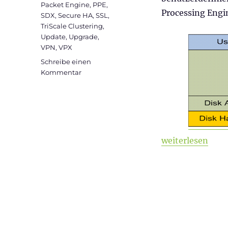
Packet Engine
,
PPE
,
Processing Engi
SDX
,
Secure HA
,
SSL
,
TriScale Clustering
,
Update
,
Upgrade
,
VPN
,
VPX
Schreibe einen
zu
Kommentar
Citrix
ADC
101
–
Grundlagen
„Citrix ADC 101
weiterlesen