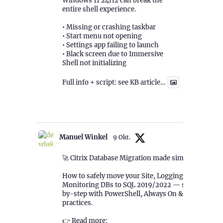
Windows 11 24H2 can break the
entire shell experience.
• Missing or crashing taskbar
• Start menu not opening
• Settings app failing to launch
• Black screen due to Immersive
Shell not initializing
Full info + script: see KB article…
1
Twitter
Manuel Winkel
9 Okt.
🚀 Citrix Database Migration made simple!
How to safely move your Site, Logging &
Monitoring DBs to SQL 2019/2022 — step-
by-step with PowerShell, Always On & best
practices.
👉 Read more: