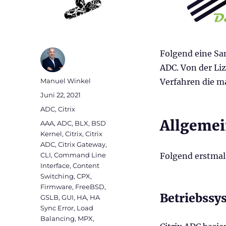
Folgend eine Sa
ADC. Von der Liz
Autor
Manuel Winkel
Verfahren die m
Veröffentlicht
Juni 22, 2021
am
Kategorien
ADC
,
Citrix
Allgemei
Schlagwörter
AAA
,
ADC
,
BLX
,
BSD
Kernel
,
Citrix
,
Citrix
ADC
,
Citrix Gateway
,
CLI
,
Command Line
Folgend erstmal
Interface
,
Content
Switching
,
CPX
,
Firmware
,
FreeBSD
,
Betriebssy
GSLB
,
GUI
,
HA
,
HA
Sync Error
,
Load
Balancing
,
MPX
,