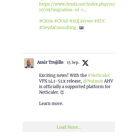
https://www.deyda.net/index.php/en/2025/
10/09/migration-of-c...
#Citrix
#CVAD
#SQLServer
#EUC
#DeydaConsulting
1
2
Twitter
Amir Trujillo
15 Sep.
Exciting news! With the
#NetScaler
VPX 14.1-51.x release,
@Nutanix
AHV
is officially a supported platform for
NetScaler. 👏
Learn more.
2
1
Twitter
Load More...