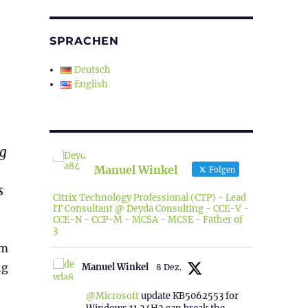
SPRACHEN
Deutsch
English
ng
Manuel Winkel
Folgen
s
Citrix Technology Professional (CTP) - Lead
IT Consultant @ Deyda Consulting - CCE-V -
CCE-N - CCP-M - MCSA - MCSE - Father of
3
am
ng
Manuel Winkel
8 Dez.
@Microsoft
update KB5062553 for