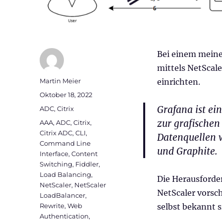
Bei einem meiner
mittels NetScal
Autor
Martin Meier
einrichten.
Veröffentlicht
Oktober 18, 2022
am
Grafana
ist ei
Kategorien
ADC
,
Citrix
zur grafischen
Schlagwörter
AAA
,
ADC
,
Citrix
,
Citrix ADC
,
CLI
,
Datenquellen 
Command Line
und Graphite.
Interface
,
Content
Switching
,
Fiddler
,
Load Balancing
,
Die Herausforde
NetScaler
,
NetScaler
NetScaler vorsc
LoadBalancer
,
Rewrite
,
Web
selbst bekannt s
Authentication
,