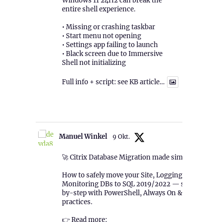
Windows 11 24H2 can break the
entire shell experience.
• Missing or crashing taskbar
• Start menu not opening
• Settings app failing to launch
• Black screen due to Immersive
Shell not initializing
Full info + script: see KB article…
1
Twitter
Manuel Winkel
9 Okt.
🚀 Citrix Database Migration made simple!
How to safely move your Site, Logging &
Monitoring DBs to SQL 2019/2022 — step-
by-step with PowerShell, Always On & best
practices.
👉 Read more: