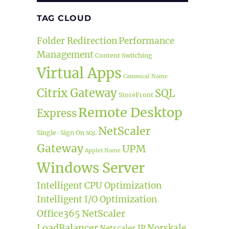
TAG CLOUD
Folder Redirection
Performance
Management
Content Switching
Virtual Apps
Canonical Name
Citrix Gateway
SQL
StoreFront
Remote Desktop
Express
NetScaler
Single-Sign On
SQL
Gateway
UPM
Applet Name
Windows Server
Intelligent CPU Optimization
Intelligent I/O Optimization
Office365
NetScaler
LoadBalancer
Norskale
Netscaler IP