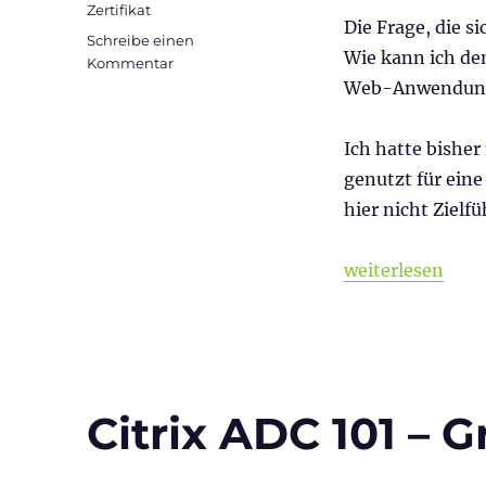
Zertifikat
Die Frage, die si
Schreibe einen
Wie kann ich de
zu
Kommentar
Web
Web-Anwendung s
Authentication
Action
Ich hatte bishe
im
NetScaler
genutzt für ein
hier nicht Zielf
„Web Authentica
weiterlesen
Citrix ADC 101 – 