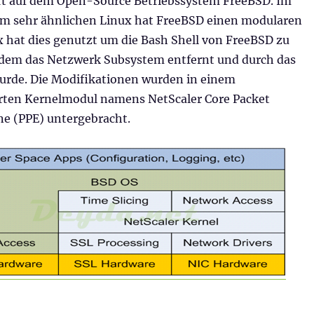
ert auf dem Open-Source Betriebssystem FreeBSD. Im
m sehr ähnlichen Linux hat FreeBSD einen modularen
x hat dies genutzt um die Bash Shell von FreeBSD zu
ndem das Netzwerk Subsystem entfernt und durch das
wurde. Die Modifikationen wurden in einem
rten Kernelmodul namens NetScaler Core Packet
ne (PPE) untergebracht.
 – Grundlagen“