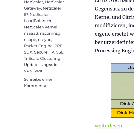
Citrix ADC basi
NetScaler
,
NetScaler
Gateway
,
Netscaler
Gegensatz zu de
IP
,
NetScaler
Kernel und Citri
LoadBalancer
,
modifizieren, i
NetScaler-Kernel
,
nsaaad
,
nsconmsg
,
eigene ersetzt 
nsppe
,
nssync
,
benutzerdefinie
Packet Engine
,
PPE
,
Processing Engi
SDX
,
Secure HA
,
SSL
,
TriScale Clustering
,
Update
,
Upgrade
,
VPN
,
VPX
Schreibe einen
zu
Kommentar
Citrix
ADC
101
–
Grundlagen
„Citrix ADC 101
weiterlesen