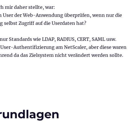
ch mir daher stellte, war:
n User der Web-Anwendung überprüfen, wenn nur die
elbst Zugriff auf die Userdaten hat?
r nur Standards wie LDAP, RADIUS, CERT, SAML usw.
e User-Authentifizierung am NetScaler, aber diese waren
ührend da das Zielsystem nicht verändert werden sollte.
tion Action im NetScaler“
Grundlagen