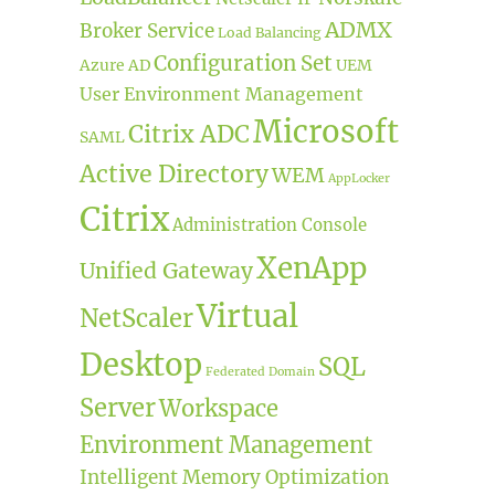
ADMX
Broker Service
Load Balancing
Configuration Set
Azure AD
UEM
User Environment Management
Microsoft
Citrix ADC
SAML
Active Directory
WEM
AppLocker
Citrix
Administration Console
XenApp
Unified Gateway
Virtual
NetScaler
Desktop
SQL
Federated Domain
Server
Workspace
Environment Management
Intelligent Memory Optimization