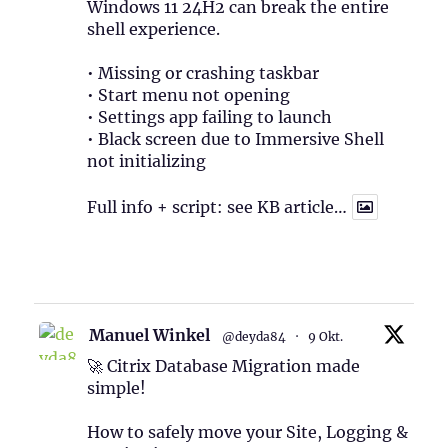
Windows 11 24H2 can break the entire
shell experience.
• Missing or crashing taskbar
• Start menu not opening
• Settings app failing to launch
• Black screen due to Immersive Shell
not initializing
Full info + script: see KB article…
1
Twitter
Manuel Winkel
@deyda84
·
9 Okt.
🚀 Citrix Database Migration made
simple!
How to safely move your Site, Logging &