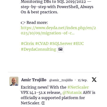
Monitoring DBs to SQL 2019/2022 —
step-by-step with PowerShell, Always
On & best practices.
👉 Read more:
https://www.deyda.net/index.php/en/2
025/10/09/migration-of-c...
#Citrix
#CVAD
#SQLServer
#EUC
#DeydaConsulting
1
2
Twitter
Amir Trujillo
@amir_trujiillo
·
15 Sep.
Exciting news! With the
#NetScaler
VPX 14.1-51.x release,
@Nutanix
AHV is
officially a supported platform for
NetScaler. 👏