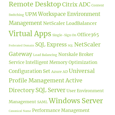
Remote Desktop
Citrix ADC
Content
Workspace Environment
UPM
Switching
Management
NetScaler LoadBalancer
Virtual Apps
Office365
Single-Sign On
NetScaler
SQL Express
Federated Domain
SQL
Gateway
Norskale Broker
Load Balancing
Service
Intelligent Memory Optimization
Universal
Configuration Set
Azure AD
Profile Management
Active
SQL Server
Directory
User Environment
Windows Server
Management
SAML
Performance Management
Canonical Name