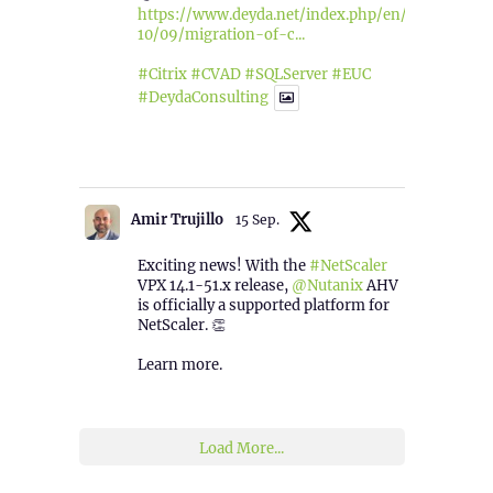
https://www.deyda.net/index.php/en/2025/
10/09/migration-of-c...
#Citrix
#CVAD
#SQLServer
#EUC
#DeydaConsulting
1
2
Twitter
Amir Trujillo
15 Sep.
Exciting news! With the
#NetScaler
VPX 14.1-51.x release,
@Nutanix
AHV
is officially a supported platform for
NetScaler. 👏
Learn more.
2
1
Twitter
Load More...