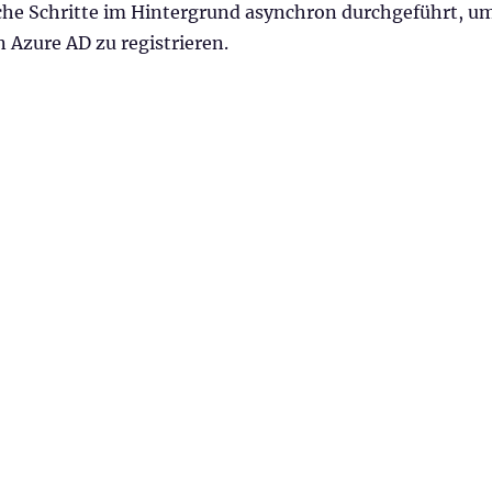
che Schritte im Hintergrund asynchron durchgeführt, u
n Azure AD zu registrieren.
in Windows Server 2019 VDI Hybrid Azure AD joined sein