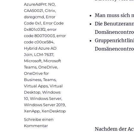
AzureAdPrt: NO
,
CAA50021
,
Citrix
,
Man muss sich m
dsregcmd
,
Error
Code 0x1
,
Error Code
Die Benutzeranm
0x801c03f2
,
error
Domänencontroll
code 80070003
,
error
Gruppenrichtlin
code c00ce584
,
Hybrid Azure AD
Domänencontrol
Join
,
LCM-7637
,
Microsoft
,
Microsoft
Teams
,
OneDrive
,
OneDrive for
Business
,
Teams
,
Virtual Apps
,
Virtual
Desktop
,
Windows
10
,
Windows Server
,
Windows Server 2019
,
XenApp
,
XenDesktop
Schreibe einen
zu
Kommentar
Nachdem der Act
Warum