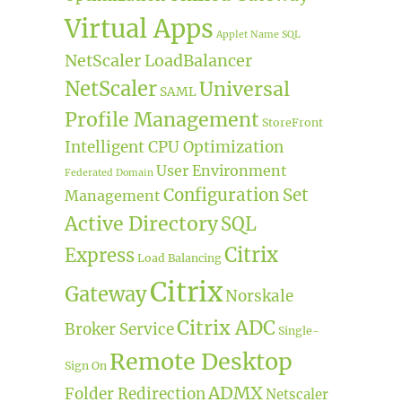
Virtual Apps
Applet Name
SQL
NetScaler LoadBalancer
NetScaler
Universal
SAML
Profile Management
StoreFront
Intelligent CPU Optimization
User Environment
Federated Domain
Configuration Set
Management
Active Directory
SQL
Citrix
Express
Load Balancing
Citrix
Gateway
Norskale
Citrix ADC
Broker Service
Single-
Remote Desktop
Sign On
ADMX
Folder Redirection
Netscaler