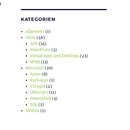
m
KATEGORIEN
“
Allgemein
(1)
Citrix
(46)
ADC
(14)
StoreFront
(3)
Virtual Apps und Desktops
(23)
WEM
(13)
Microsoft
(20)
Azure
(8)
Exchange
(1)
FSLogix
(4)
Office365
(11)
PowerShell
(3)
SQL
(2)
NVIDIA
(1)