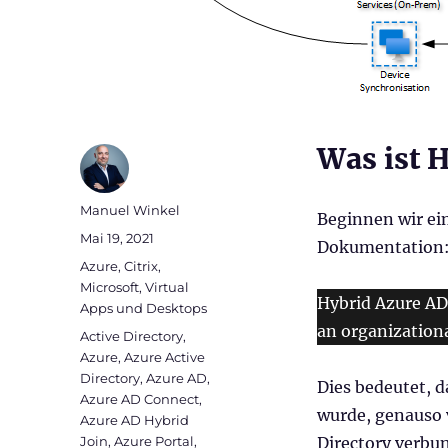
Was ist H
Autor
Manuel Winkel
Beginnen wir ein
Veröffentlicht
Mai 19, 2021
Dokumentation
am
Kategorien
Azure
,
Citrix
,
Microsoft
,
Virtual
Hybrid Azure AD
Apps und Desktops
an organizationa
Schlagwörter
Active Directory
,
Azure
,
Azure Active
Directory
,
Azure AD
,
Dies bedeutet, d
Azure AD Connect
,
wurde, genauso v
Azure AD Hybrid
Join
,
Azure Portal
,
Directory verbun