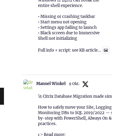
Windows 11 24H2 can break the
entire shell experience.
• Missing or crashing taskbar
• Start menu not opening
• Settings app failing to launch
• Black screen due to Immersive
Shell not initializing
Full info + script: see KB article…
1
Twitter
Manuel Winkel
9 Okt.
🚀 Citrix Database Migration made simple!
How to safely move your Site, Logging &
Monitoring DBs to SQL 2019/2022 — step-
by-step with PowerShell, Always On & best
practices.
👉 Read more: