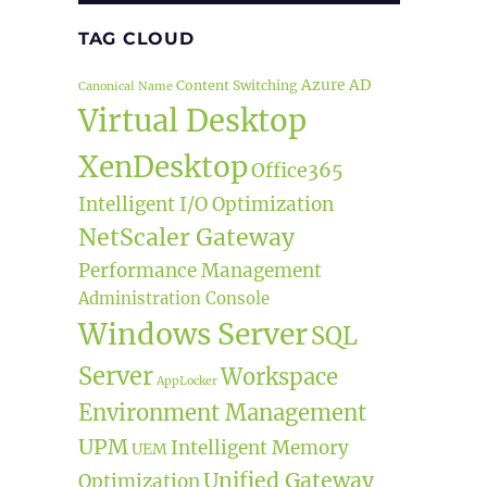
TAG CLOUD
Azure AD
Content Switching
Canonical Name
Virtual Desktop
XenDesktop
Office365
Intelligent I/O Optimization
NetScaler Gateway
Performance Management
Administration Console
Windows Server
SQL
Server
Workspace
AppLocker
Environment Management
UPM
Intelligent Memory
UEM
Unified Gateway
Optimization