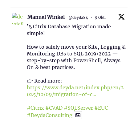
Manuel Winkel
@deyda84
·
9 Okt.
🚀 Citrix Database Migration made
simple!
How to safely move your Site, Logging &
Monitoring DBs to SQL 2019/2022 —
step-by-step with PowerShell, Always
On & best practices.
👉 Read more:
https://www.deyda.net/index.php/en/2
025/10/09/migration-of-c...
#Citrix
#CVAD
#SQLServer
#EUC
#DeydaConsulting
1
2
Twitter