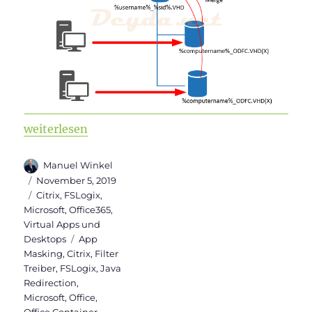
„FSLogix Container (Office/Profile) in Citrix Umg
weiterlesen
Autor
Manuel Winkel
Veröffentlicht
November 5, 2019
am
Kategorien
Citrix
,
FSLogix
,
Microsoft
,
Office365
,
Virtual Apps und
Schlagwörter
Desktops
App
Masking
,
Citrix
,
Filter
Treiber
,
FSLogix
,
Java
Redirection
,
Microsoft
,
Office
,
Office Container
,