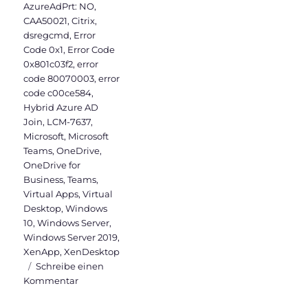
AzureAdPrt: NO
,
CAA50021
,
Citrix
,
dsregcmd
,
Error
Code 0x1
,
Error Code
0x801c03f2
,
error
code 80070003
,
error
code c00ce584
,
Hybrid Azure AD
Join
,
LCM-7637
,
Microsoft
,
Microsoft
Teams
,
OneDrive
,
OneDrive for
Business
,
Teams
,
Virtual Apps
,
Virtual
Desktop
,
Windows
10
,
Windows Server
,
Windows Server 2019
,
XenApp
,
XenDesktop
Schreibe einen
zu
Kommentar
Warum