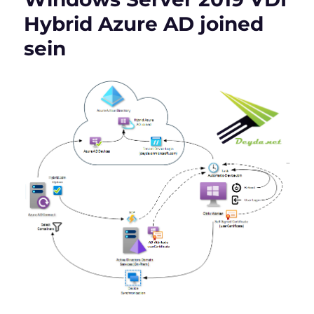
in
Hybrid Azure AD joined
Citrix
installieren
sein