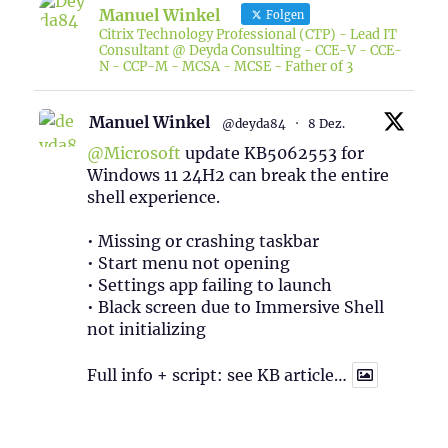
Manuel Winkel
Folgen
Citrix Technology Professional (CTP) - Lead IT
Consultant @ Deyda Consulting - CCE-V - CCE-
N - CCP-M - MCSA - MCSE - Father of 3
Manuel Winkel
@deyda84
·
8 Dez.
@Microsoft
update KB5062553 for
Windows 11 24H2 can break the entire
shell experience.
• Missing or crashing taskbar
• Start menu not opening
• Settings app failing to launch
• Black screen due to Immersive Shell
not initializing
Full info + script: see KB article…
1
Twitter