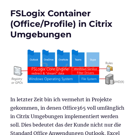
sollte
ein
FSLogix Container
Windows
Server
(Office/Profile) in Citrix
2019
Umgebungen
VDI
Hybrid
Azure
AD
joined
sein
In letzter Zeit bin ich vermehrt in Projekte
gekommen, in denen Office365 voll umfänglich
in Citrix Umgebungen implementiert werden
soll. Dies bedeutet das der Kunde nicht nur die
Standard Office Anwendungen Outlook, Excel