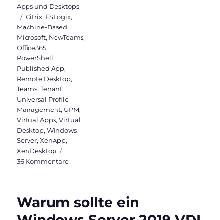
Apps und Desktops
Schlagwörter
Citrix
,
FSLogix
,
Machine-Based
,
Microsoft
,
NewTeams
,
Office365
,
PowerShell
,
Published App
,
Remote Desktop
,
Teams
,
Tenant
,
Universal Profile
Management
,
UPM
,
Virtual Apps
,
Virtual
Desktop
,
Windows
Server
,
XenApp
,
XenDesktop
zu
36 Kommentare
New
Microsoft
Teams
Warum sollte ein
(Version
2)
Windows Server 2019 VDI