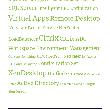
AppLocker
SQL Server
Intelligent CPU Optimization
Virtual Apps
Remote Desktop
NetScaler
Norskale Broker Service
Citrix
Citrix ADC
LoadBalancer
Workspace Environment Management
Netscaler IP
UEM
Azure
Content Switching
StoreFront
Configuration Set
AD
Load Balancing
XenDesktop
Unified Gateway
Canonical
Active Directory
Single-
Name
Federated Domain
Sign On
SQL