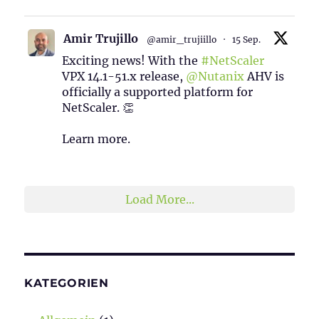
Amir Trujillo
@amir_trujiillo
·
15 Sep.
Exciting news! With the
#NetScaler
VPX 14.1-51.x release,
@Nutanix
AHV is
officially a supported platform for
NetScaler. 👏
Learn more.
2
1
Twitter
Load More...
KATEGORIEN