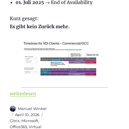
01. Juli 2025
→ End of Availability
Kurz gesagt:
Es gibt kein Zurück mehr.
„New Microsoft Teams (Version 2) in Citrix installi
weiterlesen
Autor
Manuel Winkel
Veröffentlicht
Kategorien
April 10, 2026
am
Citrix
,
Microsoft
,
Office365
,
Virtual