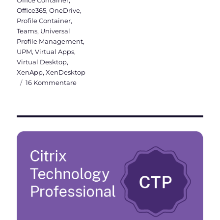
Office365
,
OneDrive
,
Profile Container
,
Teams
,
Universal
Profile Management
,
UPM
,
Virtual Apps
,
Virtual Desktop
,
XenApp
,
XenDesktop
zu
16 Kommentare
FSLogix
Container
(Office/Profile)
in
Citrix
Umgebungen