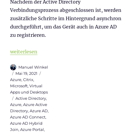
Nachdem der Active Directory
Verbindungsprozess abgeschlossen ist, werden
zusätzliche Schritte im Hintergrund asynchron
durchgeführt, um das Gerät auch in Azure AD
zu registrieren.
„Warum sollte ein Windows Server 2019 VDI Hybrid 
weiterlesen
Autor
Manuel Winkel
Veröffentlicht
Kategorien
Mai 19, 2021
am
Azure
,
Citrix
,
Microsoft
,
Virtual
Apps und Desktops
Schlagwörter
Active Directory
,
Azure
,
Azure Active
Directory
,
Azure AD
,
Azure AD Connect
,
Azure AD Hybrid
Join
,
Azure Portal
,