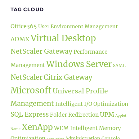
TAG CLOUD
Office365
User Environment Management
Virtual Desktop
ADMX
NetScaler Gateway
Performance
Windows Server
Management
SAML
NetScaler
Citrix Gateway
Microsoft
Universal Profile
Management
Intelligent I/O Optimization
SQL Express
UPM
Folder Redirection
Applet
XenApp
WEM
Intelligent Memory
Name
Optimization
Administration Console