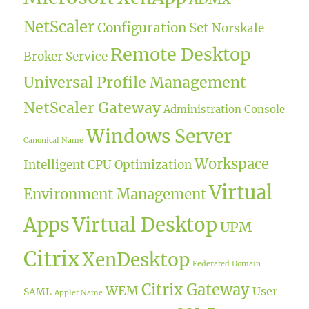
NetScaler
Configuration Set
Norskale
Remote Desktop
Broker Service
Universal Profile Management
NetScaler Gateway
Administration Console
Windows Server
Canonical Name
Workspace
Intelligent CPU Optimization
Virtual
Environment Management
Apps
Virtual Desktop
UPM
Citrix
XenDesktop
Federated Domain
Citrix Gateway
WEM
User
SAML
Applet Name