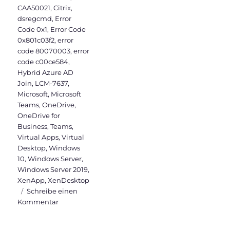
CAA50021
,
Citrix
,
dsregcmd
,
Error
Code 0x1
,
Error Code
0x801c03f2
,
error
code 80070003
,
error
code c00ce584
,
Hybrid Azure AD
Join
,
LCM-7637
,
Microsoft
,
Microsoft
Teams
,
OneDrive
,
OneDrive for
Business
,
Teams
,
Virtual Apps
,
Virtual
Desktop
,
Windows
10
,
Windows Server
,
Windows Server 2019
,
XenApp
,
XenDesktop
Schreibe einen
zu
Kommentar
Warum
sollte