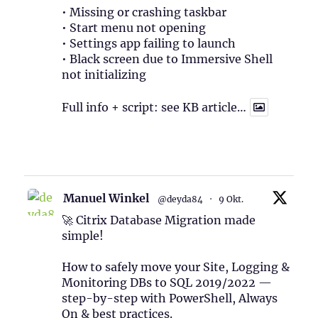
• Missing or crashing taskbar
• Start menu not opening
• Settings app failing to launch
• Black screen due to Immersive Shell
not initializing
Full info + script: see KB article…
1
Twitter
Manuel Winkel
@deyda84
·
9 Okt.
🚀 Citrix Database Migration made
simple!
How to safely move your Site, Logging &
Monitoring DBs to SQL 2019/2022 —
step-by-step with PowerShell, Always
On & best practices.