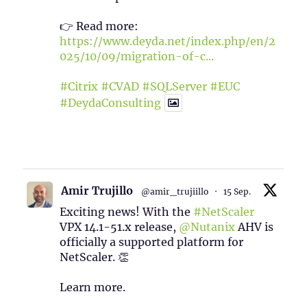
👉 Read more:
https://www.deyda.net/index.php/en/2
025/10/09/migration-of-c...
#Citrix
#CVAD
#SQLServer
#EUC
#DeydaConsulting
1
2
Twitter
Amir Trujillo
@amir_trujiillo
·
15 Sep.
Exciting news! With the
#NetScaler
VPX 14.1-51.x release,
@Nutanix
AHV is
officially a supported platform for
NetScaler. 👏
Learn more.