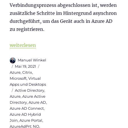
Verbindungsprozess abgeschlossen ist, werden
zusätzliche Schritte im Hintergrund asynchron
durchgeführt, um das Gerät auch in Azure AD
zu registrieren.
„Warum sollte ein Windows Server 2019 VDI Hybrid 
weiterlesen
Autor
Manuel Winkel
Veröffentlicht
Kategorien
Mai 19, 2021
am
Azure
,
Citrix
,
Microsoft
,
Virtual
Apps und Desktops
Schlagwörter
Active Directory
,
Azure
,
Azure Active
Directory
,
Azure AD
,
Azure AD Connect
,
Azure AD Hybrid
Join
,
Azure Portal
,
AzureAdPrt: NO
,