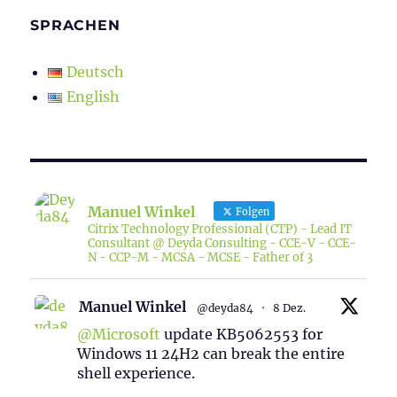
SPRACHEN
Deutsch
English
Manuel Winkel
Folgen
Citrix Technology Professional (CTP) - Lead IT
Consultant @ Deyda Consulting - CCE-V - CCE-
N - CCP-M - MCSA - MCSE - Father of 3
Manuel Winkel
@deyda84
·
8 Dez.
@Microsoft
update KB5062553 for
Windows 11 24H2 can break the entire
shell experience.