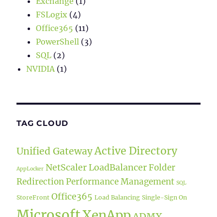
Exchange
(1)
FSLogix
(4)
Office365
(11)
PowerShell
(3)
SQL
(2)
NVIDIA
(1)
TAG CLOUD
Active Directory
Unified Gateway
NetScaler LoadBalancer
Folder
AppLocker
Redirection
Performance Management
SQL
Office365
StoreFront
Load Balancing
Single-Sign On
Microsoft
XenApp
ADMX