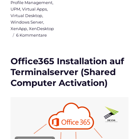
Profile Management
,
UPM
,
Virtual Apps
,
Virtual Desktop
,
Windows Server
,
XenApp
,
XenDesktop
zu
6 Kommentare
Aktivierung
von
Office365
Office365 Installation auf
über
mehrere
Terminalserver (Shared
Citrix
Computer Activation)
Worker
(Activation
Token
Roaming)