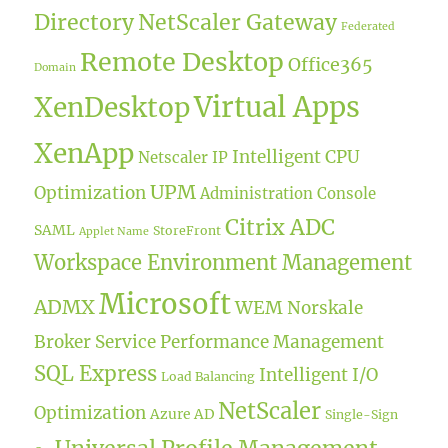
Directory
NetScaler Gateway
Federated
Remote Desktop
Office365
Domain
Virtual Apps
XenDesktop
XenApp
Intelligent CPU
Netscaler IP
UPM
Optimization
Administration Console
Citrix ADC
SAML
StoreFront
Applet Name
Workspace Environment Management
Microsoft
ADMX
WEM
Norskale
Broker Service
Performance Management
SQL Express
Intelligent I/O
Load Balancing
NetScaler
Optimization
Azure AD
Single-Sign