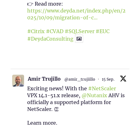
👉 Read more:
https://www.deyda.net/index.php/en/2
025/10/09/migration-of-c...
#Citrix
#CVAD
#SQLServer
#EUC
#DeydaConsulting
1
2
Twitter
Amir Trujillo
@amir_trujiillo
·
15 Sep.
Exciting news! With the
#NetScaler
VPX 14.1-51.x release,
@Nutanix
AHV is
officially a supported platform for
NetScaler. 👏
Learn more.
2
1
Twitter