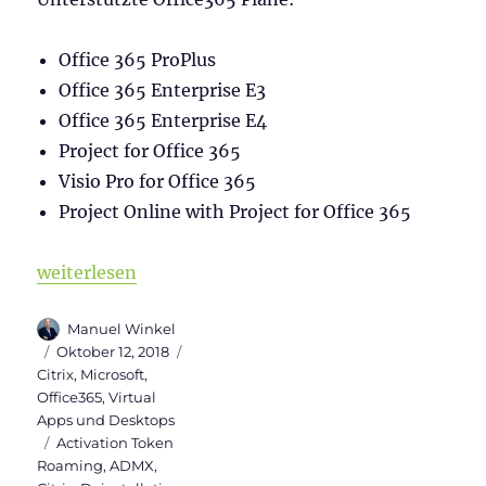
Office 365 ProPlus
Office 365 Enterprise E3
Office 365 Enterprise E4
Project for Office 365
Visio Pro for Office 365
Project Online with Project for Office 365
„Office365 Installation auf Terminalserver (Shared
weiterlesen
Autor
Manuel Winkel
Veröffentlicht
Kategorien
Oktober 12, 2018
am
Citrix
,
Microsoft
,
Office365
,
Virtual
Apps und Desktops
Schlagwörter
Activation Token
Roaming
,
ADMX
,