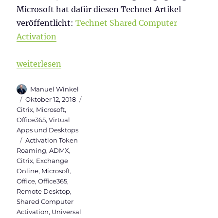
Microsoft hat dafür diesen Technet Artikel
veröffentlicht:
Technet Shared Computer
Activation
„Aktivierung von Office365 über mehrere Citrix Wo
weiterlesen
Autor
Manuel Winkel
Veröffentlicht
Kategorien
Oktober 12, 2018
am
Citrix
,
Microsoft
,
Office365
,
Virtual
Apps und Desktops
Schlagwörter
Activation Token
Roaming
,
ADMX
,
Citrix
,
Exchange
Online
,
Microsoft
,
Office
,
Office365
,
Remote Desktop
,
Shared Computer
Activation
,
Universal