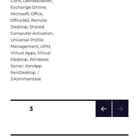
Citrix
,
Deinstallation
,
Exchange Online
,
Microsoft
,
Office
,
Office365
,
Remote
Desktop
,
Shared
Computer Activation
,
Universal Profile
Management
,
UPM
,
Virtual Apps
,
Virtual
Desktop
,
Windows
Server
,
XenApp
,
XenDesktop
zu
3 Kommentare
Office365
Installation
auf
Terminalserver
Seitennummerierung
SEITE
3
(Shared
Computer
VOR
der
Activation)
HERI
GE
Beiträge
SEIT