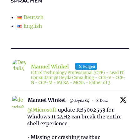
SPRACHEN
Deutsch
English
Manuel Winkel
Folgen
Citrix Technology Professional (CTP) - Lead IT
Consultant @ Deyda Consulting - CCE-V - CCE-
N - CCP-M - MCSA - MCSE - Father of 3
Manuel Winkel
@deyda84
·
8 Dez.
@Microsoft
update KB5062553 for
Windows 11 24H2 can break the entire
shell experience.
• Missing or crashing taskbar