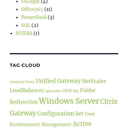
FSLogix
(4)
Office365
(11)
PowerShell
(3)
SQL
(2)
NVIDIA
(1)
TAG CLOUD
Unified Gateway
NetScaler
Canonical Name
LoadBalancer
Folder
UEM
AppLocker
SQL
Windows Server
Citrix
Redirection
Gateway
Configuration Set
User
Active
Environment Management