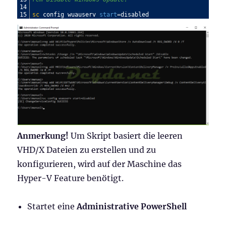
14
15
sc
config
wuauserv
start
=
disabled
Anmerkung!
Um Skript basiert die leeren
VHD/X Dateien zu erstellen und zu
konfigurieren, wird auf der Maschine das
Hyper-V Feature benötigt.
Startet eine
Administrative PowerShell