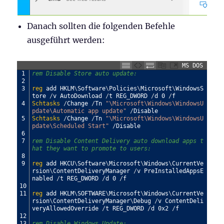
Danach sollten die folgenden Befehle
ausgeführt werden:
MS DOS
1
rem Disable Store auto update:
2
3
reg
add
HKLM
\
Software
\
Policies
\
Microsoft
\
WindowsS
tore
/
v
AutoDownload
/
t
REG
_
DWORD
/
d
0
/
f
4
Schtasks
/
Change
/
Tn
"\Microsoft\Windows\WindowsU
pdate\Automatic app update"
/
Disable
5
Schtasks
/
Change
/
Tn
"\Microsoft\Windows\WindowsU
pdate\Scheduled Start"
/
Disable
6
7
rem Disable Content Delivery auto download apps t
hat they want to promote to users:
8
9
reg
add
HKCU
\
Software
\
Microsoft
\
Windows
\
CurrentVe
rsion
\
ContentDeliveryManager
/
v
PreInstalledAppsE
nabled
/
t
REG
_
DWORD
/
d
0
/
f
10
11
reg
add
HKLM
\
SOFTWARE
\
Microsoft
\
Windows
\
CurrentVe
rsion
\
ContentDeliveryManager
\
Debug
/
v
ContentDeli
veryAllowedOverride
/
t
REG
_
DWORD
/
d
0x2
/
f
12
13
rem Disable Windows Update: