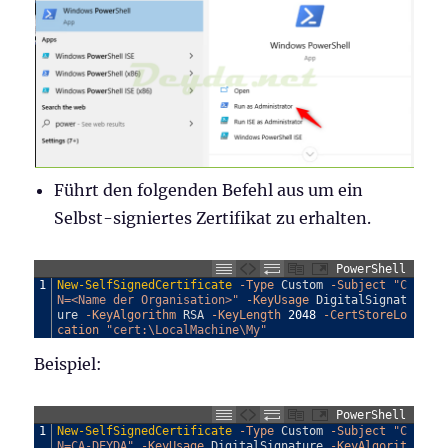
Führt den folgenden Befehl aus um ein
Selbst-signiertes Zertifikat zu erhalten.
PowerShell
1
New-SelfSignedCertificate
-Type
Custom
-Subject
"C
N=<Name der Organisation>"
-KeyUsage
DigitalSignat
ure
-KeyAlgorithm
RSA
-KeyLength
2048
-CertStoreLo
cation
"cert:\LocalMachine\My"
Beispiel:
PowerShell
1
New-SelfSignedCertificate
-Type
Custom
-Subject
"C
N=CA-DEYDA"
-KeyUsage
DigitalSignature
-KeyAlgorit