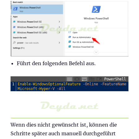
Führt den folgenden Befehl aus.
PowerShell
1
Enable-WindowsOptionalFeature
-Online
-FeatureName
Microsoft-Hyper
-V
-All
Wenn dies nicht gewünscht ist, können die
Schritte später auch manuell durchgeführt