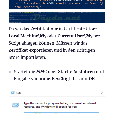
hm
RSA
-KeyLength
2048
-CertStoreLocation
"cert:\L
ocalMachine\My"
Da wir das Zertifikat nur in Certificate Store
Local Machine\My
oder
Current User\My
per
Script ablegen können. Müssen wir das
Zertifikat exportieren und in den richtigen
Store importieren.
Startet die MMC über
Start > Ausführen
und
Eingabe von
mmc
. Bestätigt dies mit
OK