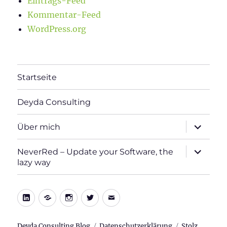
Eintrags-Feed
Kommentar-Feed
WordPress.org
Startseite
Deyda Consulting
Unterme
Über mich
öffnen
Unterme
NeverRed – Update your Software, the
öffnen
lazy way
LinkedIn
Xing
Instagram
Twitter
E-
Mail
Deyda Consulting Blog
Datenschutzerklärung
Stolz