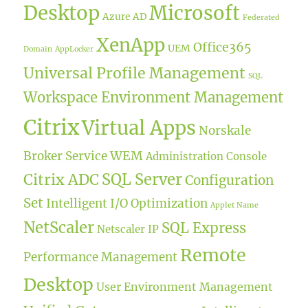
Desktop
Microsoft
Azure AD
Federated
XenApp
Office365
UEM
Domain
AppLocker
Universal Profile Management
SQL
Workspace Environment Management
Citrix
Virtual Apps
Norskale
WEM
Broker Service
Administration Console
SQL Server
Citrix ADC
Configuration
Set
Intelligent I/O Optimization
Applet Name
NetScaler
SQL Express
Netscaler IP
Remote
Performance Management
Desktop
User Environment Management