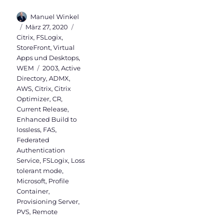
Autor
Manuel Winkel
Veröffentlicht
Kategorien
März 27, 2020
am
Citrix
,
FSLogix
,
StoreFront
,
Virtual
Apps und Desktops
,
Schlagwörter
WEM
2003
,
Active
Directory
,
ADMX
,
AWS
,
Citrix
,
Citrix
Optimizer
,
CR
,
Current Release
,
Enhanced Build to
lossless
,
FAS
,
Federated
Authentication
Service
,
FSLogix
,
Loss
tolerant mode
,
Microsoft
,
Profile
Container
,
Provisioning Server
,
PVS
,
Remote