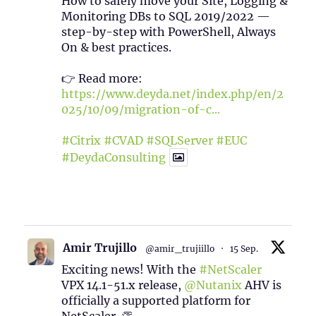
How to safely move your Site, Logging &
Monitoring DBs to SQL 2019/2022 —
step-by-step with PowerShell, Always
On & best practices.
👉 Read more:
https://www.deyda.net/index.php/en/2
025/10/09/migration-of-c...
#Citrix
#CVAD
#SQLServer
#EUC
#DeydaConsulting
1
2
Twitter
Amir Trujillo
@amir_trujiillo
·
15 Sep.
Exciting news! With the
#NetScaler
VPX 14.1-51.x release,
@Nutanix
AHV is
officially a supported platform for