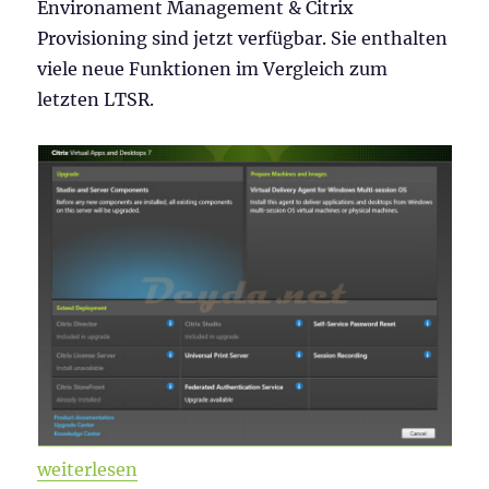
Environament Management & Citrix
Provisioning sind jetzt verfügbar. Sie enthalten
viele neue Funktionen im Vergleich zum
letzten LTSR.
„Citrix Virtual Apps and Desktops & WEM 2003 ist v
weiterlesen