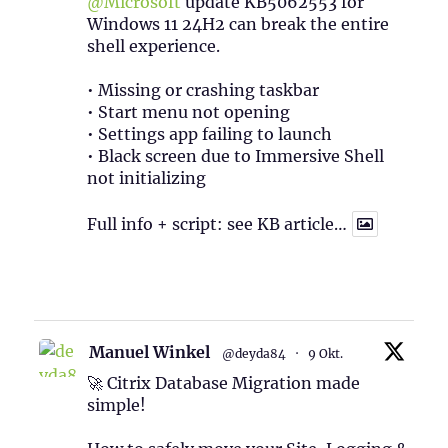
@Microsoft
update KB5062553 for
Windows 11 24H2 can break the entire
shell experience.
• Missing or crashing taskbar
• Start menu not opening
• Settings app failing to launch
• Black screen due to Immersive Shell
not initializing
Full info + script: see KB article…
1
Twitter
Manuel Winkel
@deyda84
·
9 Okt.
🚀 Citrix Database Migration made
simple!