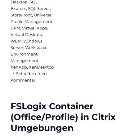
Desktop
,
SQL
Express
,
SQL Server
,
StoreFront
,
Universal
Profile Management
,
UPM
,
Virtual Apps
,
Virtual Desktop
,
WEM
,
Windows
Server
,
Workspace
Environment
Management
,
XenApp
,
XenDesktop
Schreibe einen
zu
Kommentar
Citrix
Virtual
Apps
FSLogix Container
and
Desktops
(Office/Profile) in Citrix
&
Umgebungen
WEM
2003
ist