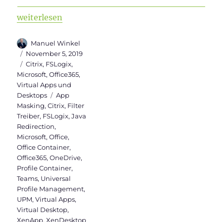
„FSLogix Container (Office/Profile) in Citrix Umg
weiterlesen
Autor
Manuel Winkel
Veröffentlicht
November 5, 2019
am
Kategorien
Citrix
,
FSLogix
,
Microsoft
,
Office365
,
Virtual Apps und
Schlagwörter
Desktops
App
Masking
,
Citrix
,
Filter
Treiber
,
FSLogix
,
Java
Redirection
,
Microsoft
,
Office
,
Office Container
,
Office365
,
OneDrive
,
Profile Container
,
Teams
,
Universal
Profile Management
,
UPM
,
Virtual Apps
,
Virtual Desktop
,
XenApp
,
XenDesktop