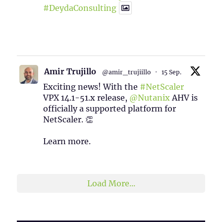
#DeydaConsulting
1
2
Twitter
Amir Trujillo
@amir_trujiillo
·
15 Sep.
Exciting news! With the
#NetScaler
VPX 14.1-51.x release,
@Nutanix
AHV is
officially a supported platform for
NetScaler. 👏
Learn more.
2
1
Twitter
Load More...