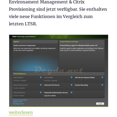
Environament Management & Citrix
Provisioning sind jetzt verfügbar. Sie enthalten
viele neue Funktionen im Vergleich zum
letzten LTSR.
„Citrix Virtual Apps and Desktops & WEM 2003 ist v
weiterlesen