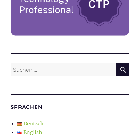
veröffentlicht
SU
Suchen
nach:
SPRACHEN
Deutsch
English