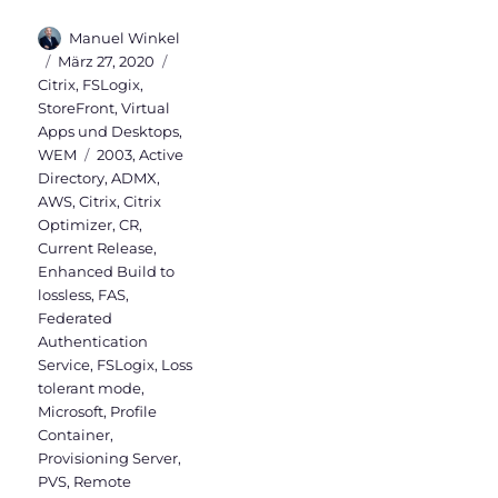
Autor
Manuel Winkel
Veröffentlicht
Kategorien
März 27, 2020
am
Citrix
,
FSLogix
,
StoreFront
,
Virtual
Apps und Desktops
,
Schlagwörter
WEM
2003
,
Active
Directory
,
ADMX
,
AWS
,
Citrix
,
Citrix
Optimizer
,
CR
,
Current Release
,
Enhanced Build to
lossless
,
FAS
,
Federated
Authentication
Service
,
FSLogix
,
Loss
tolerant mode
,
Microsoft
,
Profile
Container
,
Provisioning Server
,
PVS
,
Remote