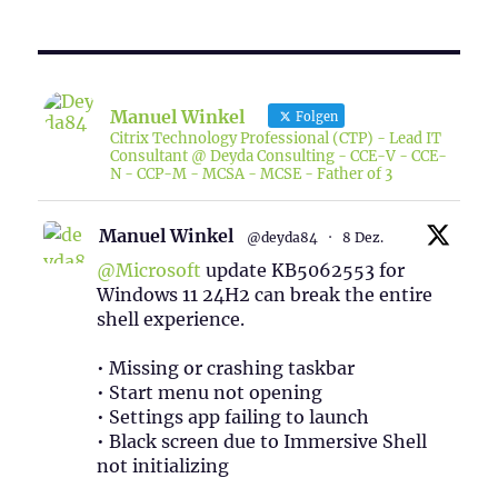
Manuel Winkel
Folgen
Citrix Technology Professional (CTP) - Lead IT
Consultant @ Deyda Consulting - CCE-V - CCE-
N - CCP-M - MCSA - MCSE - Father of 3
Manuel Winkel
@deyda84
·
8 Dez.
@Microsoft
update KB5062553 for
Windows 11 24H2 can break the entire
shell experience.
• Missing or crashing taskbar
• Start menu not opening
• Settings app failing to launch
• Black screen due to Immersive Shell
not initializing