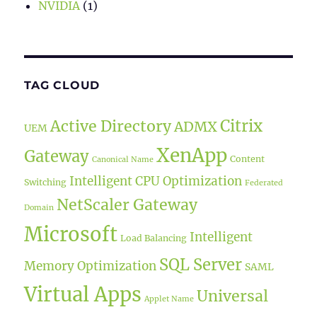
NVIDIA
(1)
TAG CLOUD
Citrix
Active Directory
ADMX
UEM
XenApp
Gateway
Content
Canonical Name
Intelligent CPU Optimization
Switching
Federated
NetScaler Gateway
Domain
Microsoft
Intelligent
Load Balancing
SQL Server
Memory Optimization
SAML
Virtual Apps
Universal
Applet Name