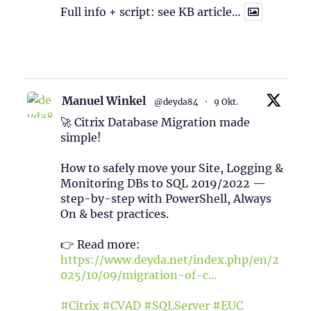
Full info + script: see KB article…
1
Twitter
Manuel Winkel
@deyda84
·
9 Okt.
🚀 Citrix Database Migration made
simple!
How to safely move your Site, Logging &
Monitoring DBs to SQL 2019/2022 —
step-by-step with PowerShell, Always
On & best practices.
👉 Read more:
https://www.deyda.net/index.php/en/2
025/10/09/migration-of-c...
#Citrix
#CVAD
#SQLServer
#EUC