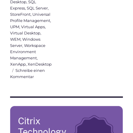
Desktop
,
SQL
Express
,
SQL Server
,
StoreFront
,
Universal
Profile Management
,
UPM
,
Virtual Apps
,
Virtual Desktop
,
WEM
,
Windows
Server
,
Workspace
Environment
Management
,
XenApp
,
XenDesktop
Schreibe einen
zu
Kommentar
Citrix
Virtual
Apps
and
Desktops
&
WEM
2003
ist