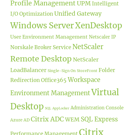
Profile Management
UPM
Intelligent
Unified Gateway
I/O Optimization
Windows Server
XenDesktop
User Environment Management
Netscaler IP
NetScaler
Norskale Broker Service
Remote Desktop
NetScaler
LoadBalancer
Folder
Single-Sign On
StoreFront
Workspace
Office365
Redirection
Virtual
Environment Management
Desktop
Administration Console
SQL
AppLocker
Citrix ADC
SQL Express
WEM
Azure AD
Citrix
Performance Management