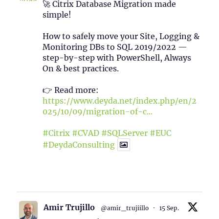
🚀 Citrix Database Migration made
simple!
How to safely move your Site, Logging &
Monitoring DBs to SQL 2019/2022 —
step-by-step with PowerShell, Always
On & best practices.
👉 Read more:
https://www.deyda.net/index.php/en/2
025/10/09/migration-of-c...
#Citrix
#CVAD
#SQLServer
#EUC
#DeydaConsulting
1
2
Twitter
Amir Trujillo
@amir_trujiillo
·
15 Sep.