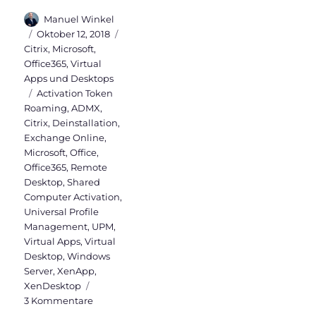
Autor
Manuel Winkel
Veröffentlicht
Kategorien
Oktober 12, 2018
am
Citrix
,
Microsoft
,
Office365
,
Virtual
Apps und Desktops
Schlagwörter
Activation Token
Roaming
,
ADMX
,
Citrix
,
Deinstallation
,
Exchange Online
,
Microsoft
,
Office
,
Office365
,
Remote
Desktop
,
Shared
Computer Activation
,
Universal Profile
Management
,
UPM
,
Virtual Apps
,
Virtual
Desktop
,
Windows
Server
,
XenApp
,
XenDesktop
zu
3 Kommentare
Office365