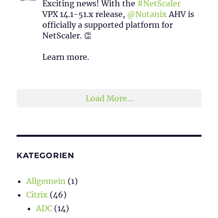
Exciting news! With the
#NetScaler
VPX 14.1-51.x release,
@Nutanix
AHV is
officially a supported platform for
NetScaler. 👏
Learn more.
2
1
Twitter
Load More...
KATEGORIEN
Allgemein
(1)
Citrix
(46)
ADC
(14)