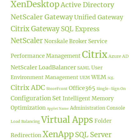
XenDesktop
Active Directory
NetScaler Gateway
Unified Gateway
Citrix Gateway
SQL Express
NetScaler
Norskale Broker Service
Citrix
Performance Management
Azure AD
NetScaler LoadBalancer
User
SAML
WEM
Environment Management
UEM
SQL
Citrix ADC
Office365
StoreFront
Single-Sign On
Configuration Set
Intelligent Memory
Optimization
Administration Console
Applet Name
Virtual Apps
Folder
Load Balancing
XenApp
SQL Server
Redirection