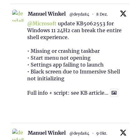
Manuel Winkel
@deyda84
·
8 Dez.
@Microsoft
update KB5062553 for
Windows 11 24H2 can break the entire
shell experience.
• Missing or crashing taskbar
• Start menu not opening
• Settings app failing to launch
• Black screen due to Immersive Shell
not initializing
Full info + script: see KB article…
1
Twitter
Manuel Winkel
@deyda84
·
9 Okt.