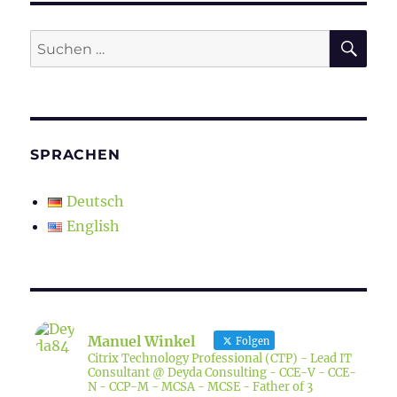
SU
Suchen
nach:
SPRACHEN
Deutsch
English
Manuel Winkel
Folgen
Citrix Technology Professional (CTP) - Lead IT
Consultant @ Deyda Consulting - CCE-V - CCE-
N - CCP-M - MCSA - MCSE - Father of 3